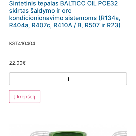
Sintetinis tepalas BALTICO OIL POE32
skirtas šaldymo ir oro
kondicionionavimo sistemoms (R134a,
R404a, R407c, R410A / B, R507 ir R23)
KST410404
22.00
€
Į krepšelį