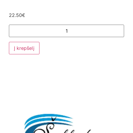
22.50
€
Į krepšelį