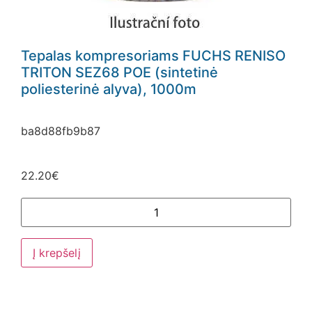
Tepalas kompresoriams FUCHS RENISO
TRITON SEZ68 POE (sintetinė
poliesterinė alyva), 1000m
ba8d88fb9b87
22.20
€
Į krepšelį