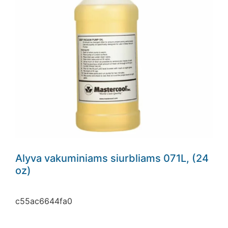
El. Pašto adresas
Alyva vakuminiams siurbliams 071L, (24
oz)
c55ac6644fa0