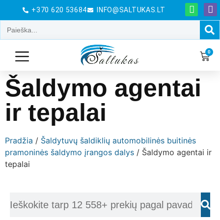
+370 620 53684
INFO@SALTUKAS.LT
0
Šaldymo agentai
ir tepalai
Pradžia
/
Šaldytuvų šaldiklių automobilinės buitinės
pramoninės šaldymo įrangos dalys
/ Šaldymo agentai ir
tepalai