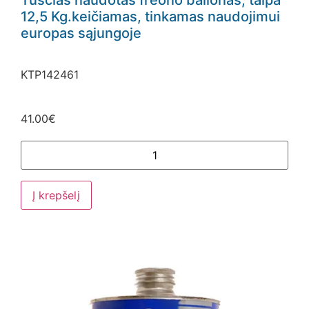
12,5 Kg.keičiamas, tinkamas naudojimui
europas sąjungoje
KTP142461
41.00
€
Į krepšelį