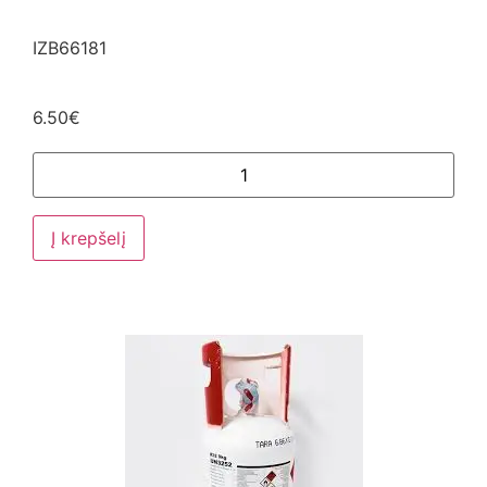
IZB66181
6.50
€
Į krepšelį