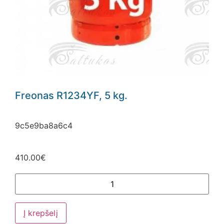
Freonas R1234YF, 5 kg.
9c5e9ba8a6c4
410.00
€
Į krepšelį