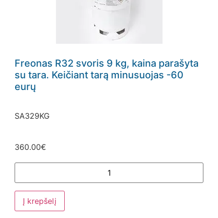
Freonas R32 svoris 9 kg, kaina parašyta
su tara. Keičiant tarą minusuojas -60
eurų
SA329KG
360.00
€
Į krepšelį