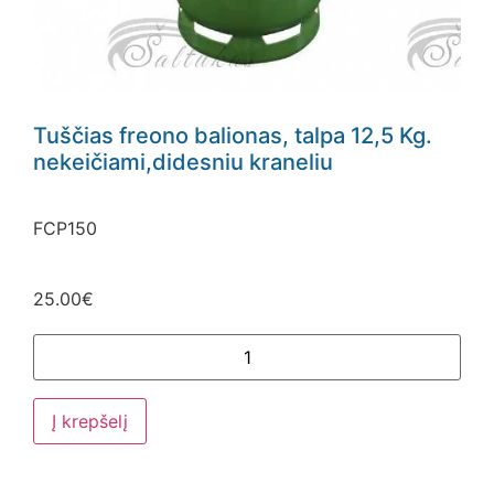
Tuščias freono balionas, talpa 12,5 Kg.
nekeičiami,didesniu kraneliu
FCP150
25.00
€
Į krepšelį