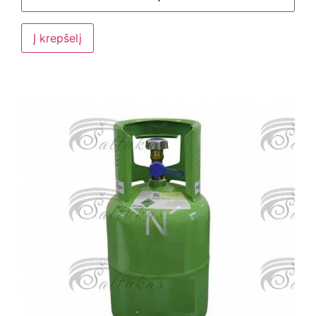
Į krepšelį