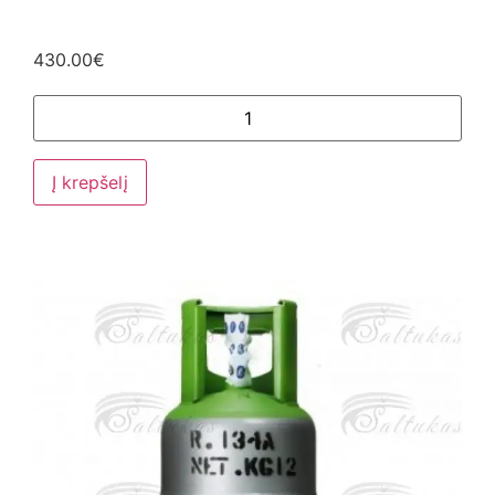
430.00
€
Į krepšelį