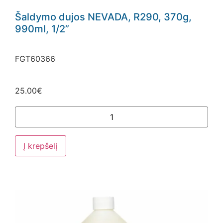
Šaldymo dujos NEVADA, R290, 370g,
990ml, 1/2”
FGT60366
25.00
€
Į krepšelį