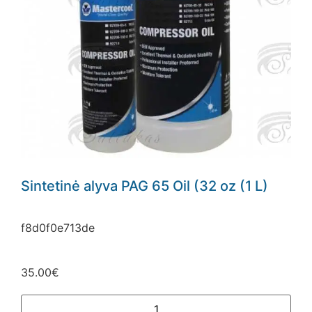
Sintetinė alyva PAG 65 Oil (32 oz (1 L)
f8d0f0e713de
35.00
€