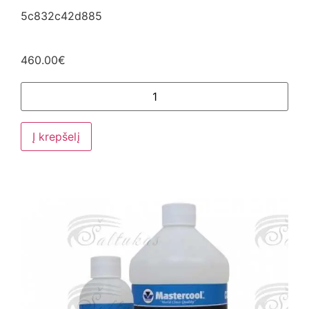
5c832c42d885
460.00
€
Į krepšelį