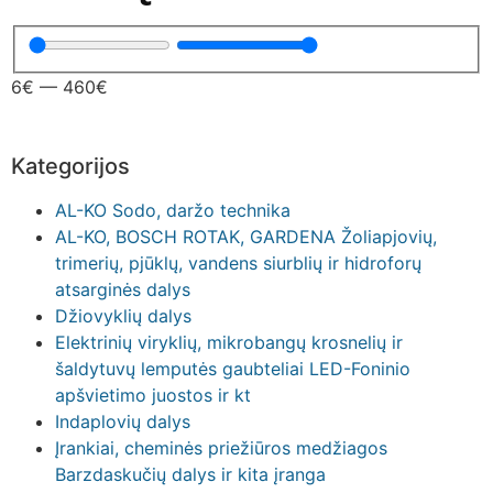
6
€
—
460
€
Kategorijos
AL-KO Sodo, daržo technika
AL-KO, BOSCH ROTAK, GARDENA Žoliapjovių,
trimerių, pjūklų, vandens siurblių ir hidroforų
atsarginės dalys
Džiovyklių dalys
Elektrinių viryklių, mikrobangų krosnelių ir
šaldytuvų lemputės gaubteliai LED-Foninio
apšvietimo juostos ir kt
Indaplovių dalys
Įrankiai, cheminės priežiūros medžiagos
Barzdaskučių dalys ir kita įranga