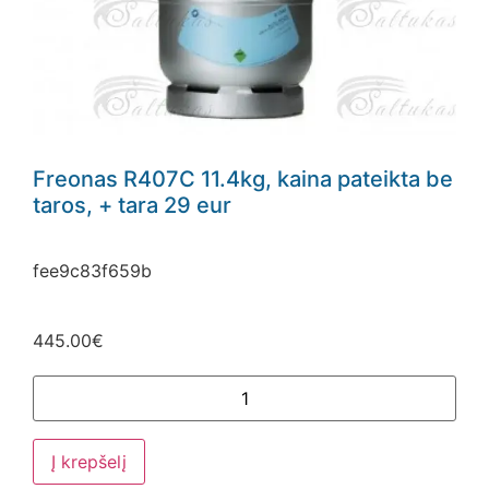
Freonas R407C 11.4kg, kaina pateikta be
taros, + tara 29 eur
fee9c83f659b
445.00
€
Į krepšelį