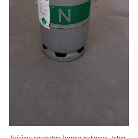
Tuščias naudotas freono balionas, talpa