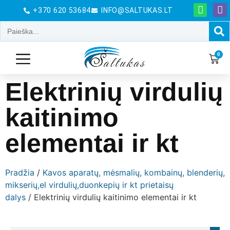
+370 620 53684
INFO@SALTUKAS.LT
0
Elektrinių virdulių
kaitinimo
elementai ir kt
Pradžia
/
Kavos aparatų, mėsmalių, kombainų, blenderių,
mikserių,el virdulių,duonkepių ir kt prietaisų
dalys
/ Elektrinių virdulių kaitinimo elementai ir kt