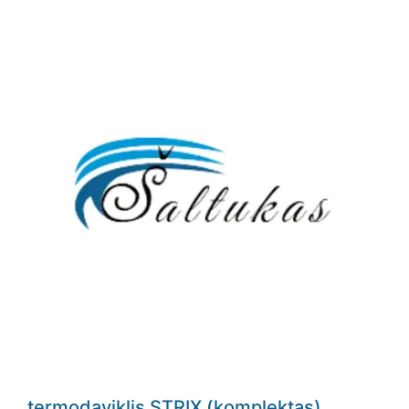
termodaviklis STRIX (komplektas)