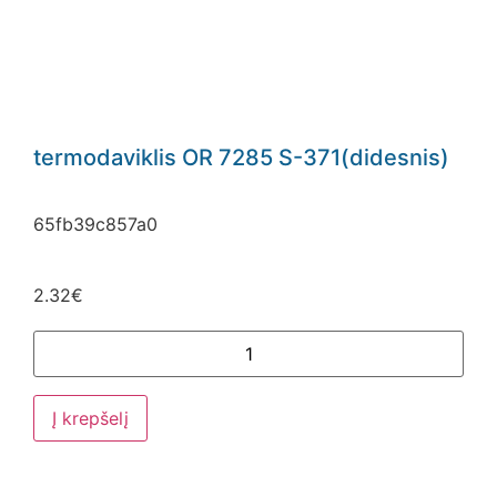
termodaviklis OR 7285 S-371(didesnis)
65fb39c857a0
2.32
€
Į krepšelį