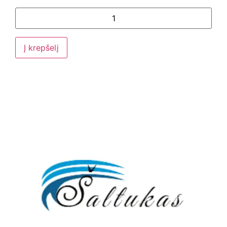
Į krepšelį
El. Pašto adresas