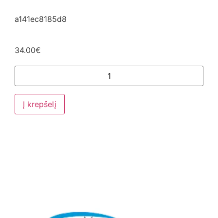
a141ec8185d8
34.00
€
Į krepšelį