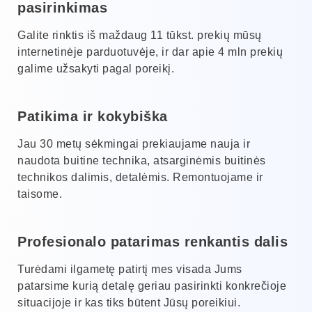
pasirinkimas
Galite rinktis iš maždaug 11 tūkst. prekių mūsų
internetinėje parduotuvėje, ir dar apie 4 mln prekių
galime užsakyti pagal poreikį.
Patikima ir kokybiška
Jau 30 metų sėkmingai prekiaujame nauja ir
naudota buitine technika, atsarginėmis buitinės
technikos dalimis, detalėmis. Remontuojame ir
taisome.
Profesionalo patarimas renkantis dalis
Turėdami ilgametę patirtį mes visada Jums
patarsime kurią detalę geriau pasirinkti konkrečioje
situacijoje ir kas tiks būtent Jūsų poreikiui.