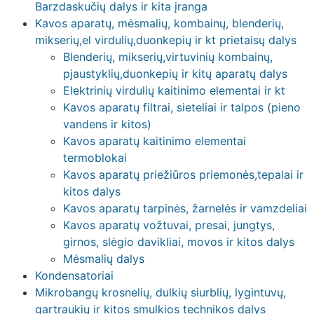
Barzdaskučių dalys ir kita įranga
Kavos aparatų, mėsmalių, kombainų, blenderių,
mikserių,el virdulių,duonkepių ir kt prietaisų dalys
Blenderių, mikserių,virtuvinių kombainų,
pjaustyklių,duonkepių ir kitų aparatų dalys
Elektrinių virdulių kaitinimo elementai ir kt
Kavos aparatų filtrai, sieteliai ir talpos (pieno
vandens ir kitos)
Kavos aparatų kaitinimo elementai
termoblokai
Kavos aparatų priežiūros priemonės,tepalai ir
kitos dalys
Kavos aparatų tarpinės, žarnelės ir vamzdeliai
Kavos aparatų vožtuvai, presai, jungtys,
girnos, slėgio davikliai, movos ir kitos dalys
Mėsmalių dalys
Kondensatoriai
Mikrobangų krosnelių, dulkių siurblių, lygintuvų,
gartraukių ir kitos smulkios technikos dalys