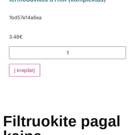
1bd57e14a8ea
3.48
€
Į krepšelį
Filtruokite pagal