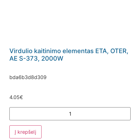
Virdulio kaitinimo elementas ETA, OTER,
AE S-373, 2000W
bda6b3d8d309
4.05
€
Į krepšelį