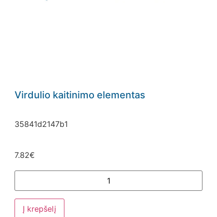
Virdulio kaitinimo elementas
35841d2147b1
7.82
€
Į krepšelį