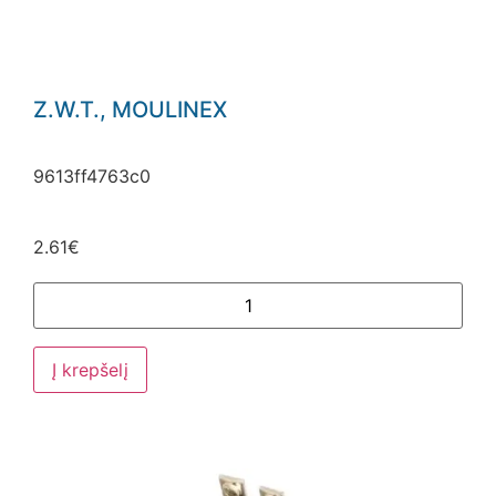
Z.W.T., MOULINEX
9613ff4763c0
2.61
€
Į krepšelį