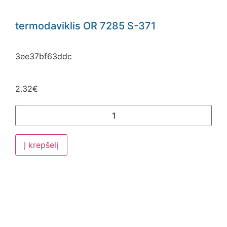
termodaviklis OR 7285 S-371
3ee37bf63ddc
2.32
€
Į krepšelį