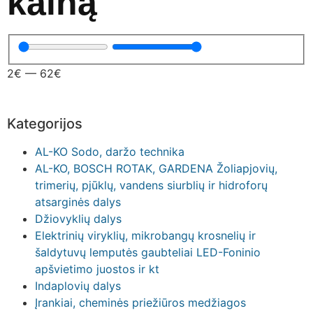
kainą
2
€
—
62
€
Kategorijos
AL-KO Sodo, daržo technika
AL-KO, BOSCH ROTAK, GARDENA Žoliapjovių,
trimerių, pjūklų, vandens siurblių ir hidroforų
atsarginės dalys
Džiovyklių dalys
Elektrinių viryklių, mikrobangų krosnelių ir
šaldytuvų lemputės gaubteliai LED-Foninio
apšvietimo juostos ir kt
Indaplovių dalys
Įrankiai, cheminės priežiūros medžiagos