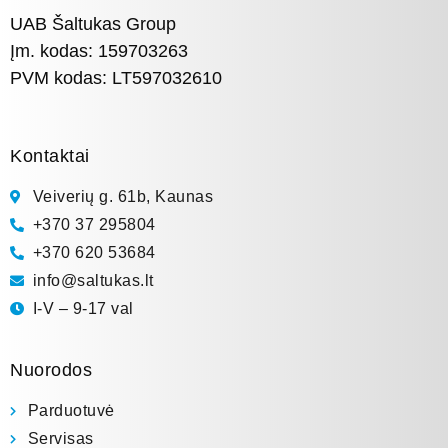
UAB Šaltukas Group
Įm. kodas: 159703263
PVM kodas: LT597032610
Kontaktai
Veiverių g. 61b, Kaunas
+370 37 295804
+370 620 53684
info@saltukas.lt
I-V – 9-17 val
Nuorodos
Parduotuvė
Servisas