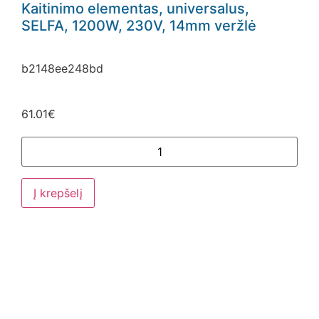
Kaitinimo elementas, universalus,
SELFA, 1200W, 230V, 14mm veržlė
b2148ee248bd
61.01
€
Į krepšelį