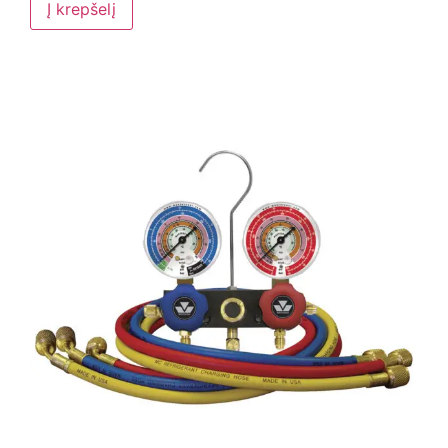
Į krepšelį