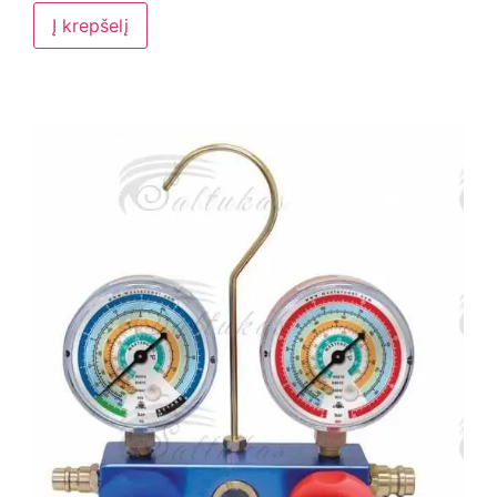
Į krepšelį