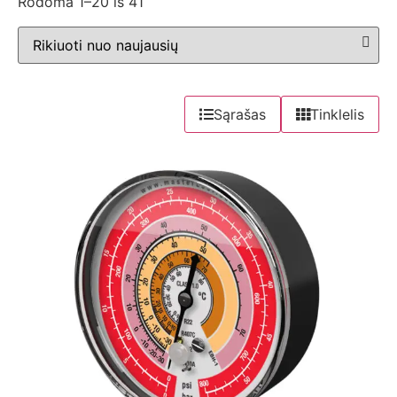
Rodoma 1–20 iš 41
Sąrašas
Tinklelis