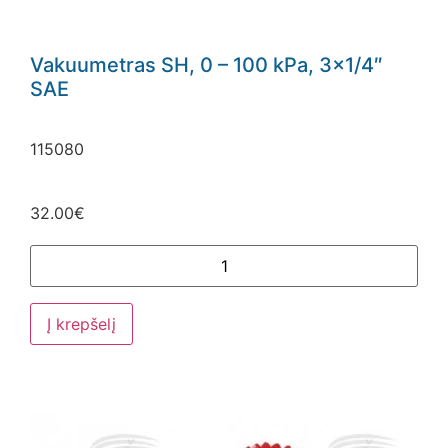
Vakuumetras SH, 0 – 100 kPa, 3×1/4″
SAE
115080
32.00
€
Į krepšelį