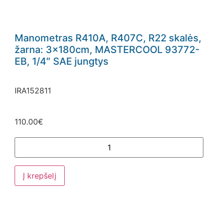
Manometras R410A, R407C, R22 skalės,
žarna: 3x180cm, MASTERCOOL 93772-
EB, 1/4″ SAE jungtys
IRA152811
110.00
€
Į krepšelį