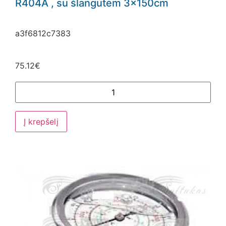
R404A , su šlangutėm 3x150cm
a3f6812c7383
75.12
€
Į krepšelį