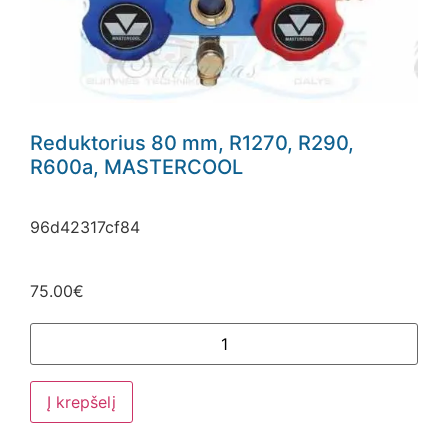
Reduktorius 80 mm, R1270, R290,
R600a, MASTERCOOL
96d42317cf84
75.00
€
Į krepšelį