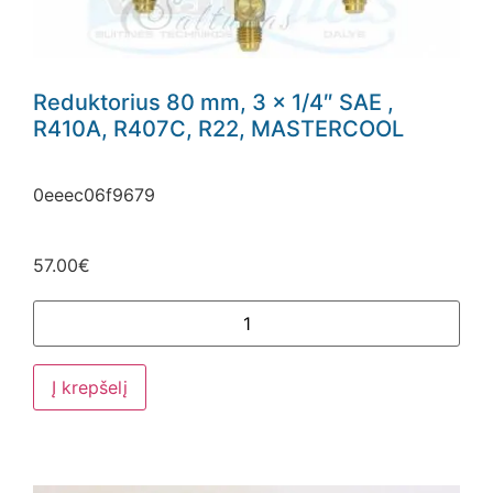
Reduktorius 80 mm, 3 x 1/4″ SAE ,
R410A, R407C, R22, MASTERCOOL
0eeec06f9679
57.00
€
Į krepšelį