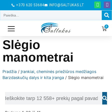
+370 620 53684
INFO@SALTUKAS.LT
0
Slėgio
manometrai
Pradžia
/
Įrankiai, cheminės priežiūros medžiagos
Barzdaskučių dalys ir kita įranga
/ Slėgio manometrai