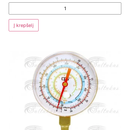
Į krepšelį