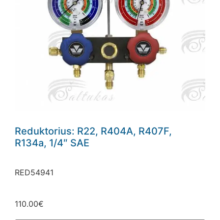
Reduktorius: R22, R404A, R407F,
R134a, 1/4″ SAE
El. Pašto adresas
RED54941
110.00
€