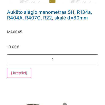
Aukšto slėgio manometras SH, R134a,
R404A, R407C, R22, skalė d=80mm
MA0045
19.00
€
Į krepšelį