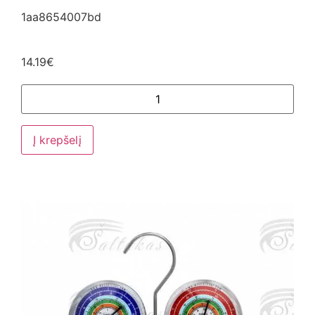
1aa8654007bd
14.19
€
Į krepšelį