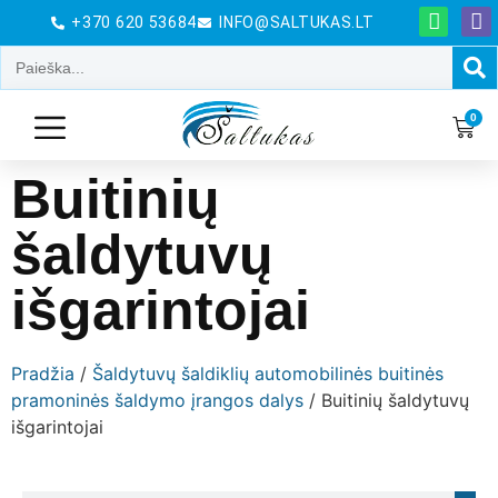
+370 620 53684
INFO@SALTUKAS.LT
0
Buitinių
šaldytuvų
išgarintojai
Pradžia
/
Šaldytuvų šaldiklių automobilinės buitinės
pramoninės šaldymo įrangos dalys
/ Buitinių šaldytuvų
išgarintojai