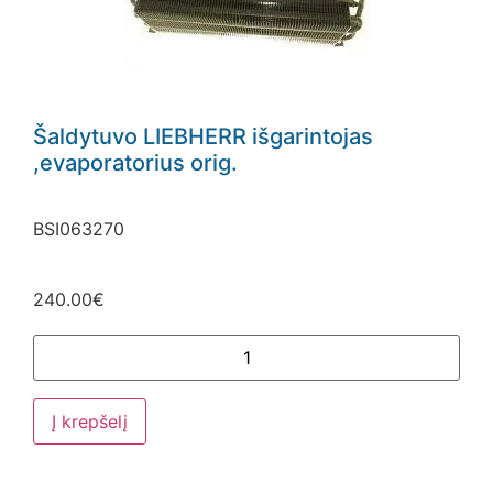
Šaldytuvo LIEBHERR išgarintojas
,evaporatorius orig.
BSI063270
240.00
€
Į krepšelį