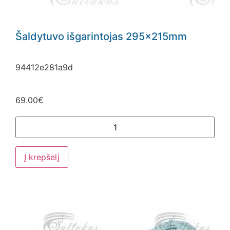
Šaldytuvo išgarintojas 295x215mm
94412e281a9d
69.00
€
Į krepšelį