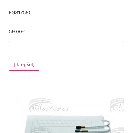
FG317580
59.00
€
Į krepšelį