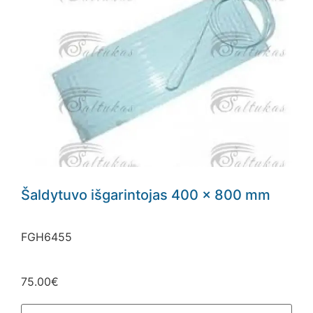
El. Pašto adresas
Šaldytuvo išgarintojas 400 x 800 mm
FGH6455
75.00
€