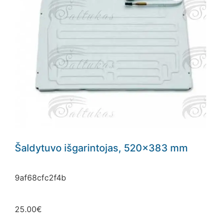
Šaldytuvo išgarintojas, 520×383 mm
9af68cfc2f4b
25.00
€