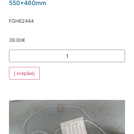
550x460mm
FGH62444
39.00
€
Į krepšelį