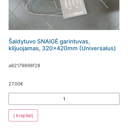
Šaldytuvo SNAIGĖ garintuvas,
klijuojamas, 320x420mm (Universalus)
a82179898f28
27.00
€
Į krepšelį