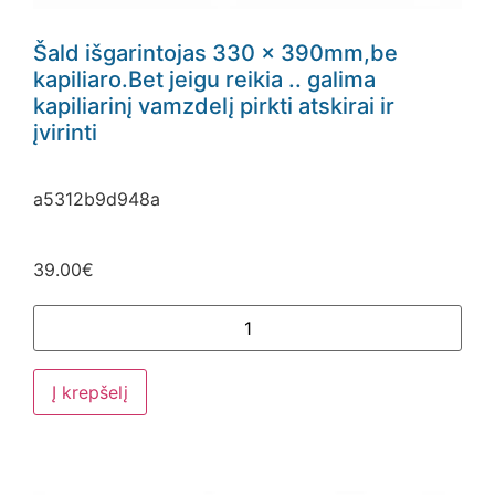
Šald išgarintojas 330 x 390mm,be
kapiliaro.Bet jeigu reikia .. galima
kapiliarinį vamzdelį pirkti atskirai ir
įvirinti
a5312b9d948a
39.00
€
Į krepšelį