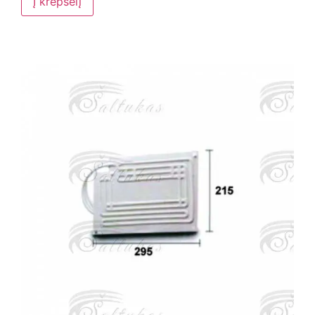
Į krepšelį