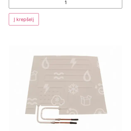
Į krepšelį