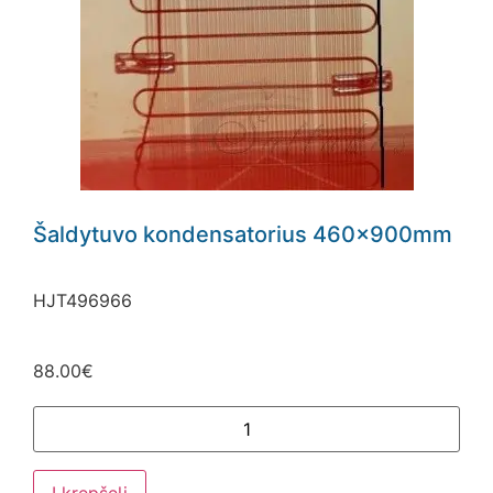
Šaldytuvo kondensatorius 460x900mm
HJT496966
88.00
€
Į krepšelį