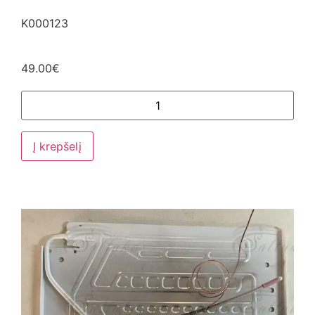
K000123
49.00
€
Į krepšelį