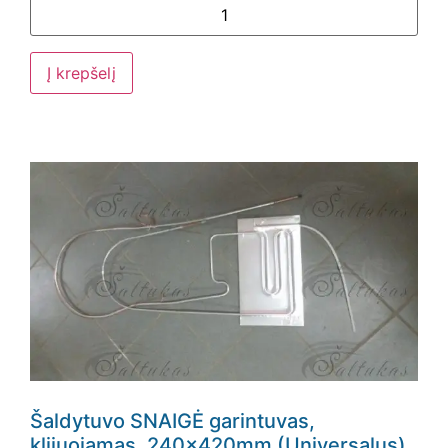
Į krepšelį
Šaldytuvo SNAIGĖ garintuvas,
klijuojamas, 240x420mm (Universalus)