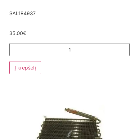
SAL184937
35.00
€
Į krepšelį