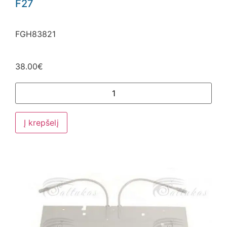
F27
FGH83821
38.00
€
Į krepšelį