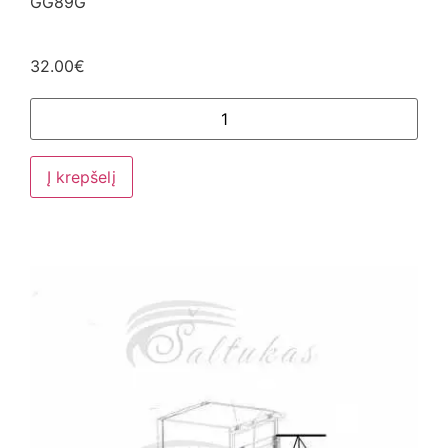
GG89G
32.00
€
Į krepšelį