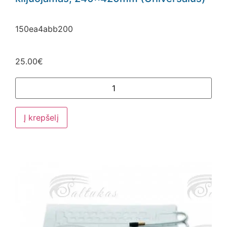
150ea4abb200
25.00
€
Į krepšelį