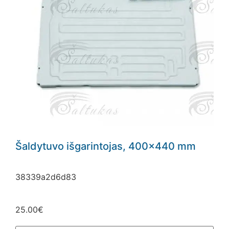
Šaldytuvo išgarintojas, 400×440 mm
38339a2d6d83
25.00
€