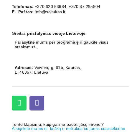
Telefonas:
+370 620 53684, +370 37 295804
El. Paštas:
info@saltukas.lt
Greitas
pristatymas visoje Lietuvoje.
Parašykite mums per programėlę ir gaukite visus
atsakymus.
Adresas:
Veiverių g. 61b, Kaunas,
LT46357, LIetuva
Turite klausimų, kaip galime padėti jūsų įmonei?
Atsiųskite mums el. laišką ir netrukus su jumis susisieksime.