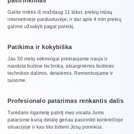
pasirinkimas
Galite rinktis iš maždaug 11 tūkst. prekių mūsų
internetinėje parduotuvėje, ir dar apie 4 mln prekių
galime užsakyti pagal poreikį.
Patikima ir kokybiška
Jau 30 metų sėkmingai prekiaujame nauja ir
naudota buitine technika, atsarginėmis buitinės
technikos dalimis, detalėmis. Remontuojame ir
taisome.
Profesionalo patarimas renkantis dalis
Turėdami ilgametę patirtį mes visada Jums
patarsime kurią detalę geriau pasirinkti konkrečioje
situacijoje ir kas tiks būtent Jūsų poreikiui.