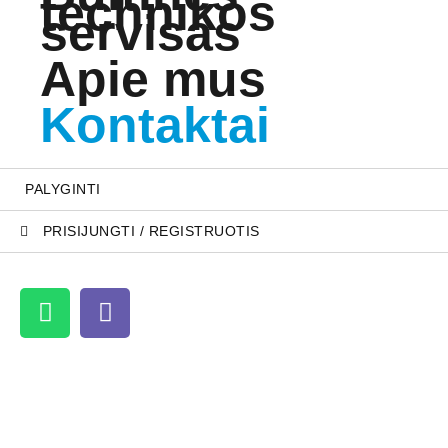
technikos
servisas
Apie mus
Kontaktai
PALYGINTI
PRISIJUNGTI / REGISTRUOTIS