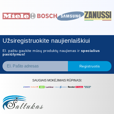
Užsiregistruokite naujienlaiškiui
El. paštu gaukite mūsų produktų naujienas ir
specialius
pasiūlymus!
Registruotis
SAUGIAIS MOKĖJIMAIS RŪPINASI: