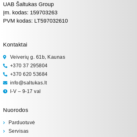
UAB Šaltukas Group
Įm. kodas: 159703263
PVM kodas: LT597032610
Kontaktai
Veiverių g. 61b, Kaunas
+370 37 295804
+370 620 53684
info@saltukas.lt
I-V – 9-17 val
Nuorodos
Parduotuvė
Servisas