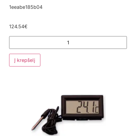
1eeabe185b04
124.54
€
Į krepšelį