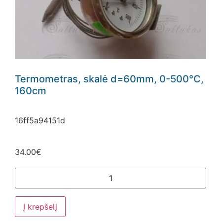
Termometras, skalė d=60mm, 0-500°C,
160cm
16ff5a94151d
34.00
€
Į krepšelį