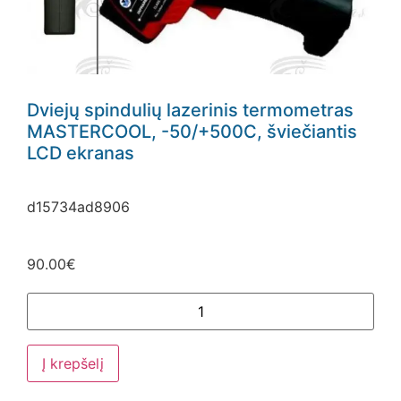
Dviejų spindulių lazerinis termometras
MASTERCOOL, -50/+500C, šviečiantis
LCD ekranas
d15734ad8906
90.00
€
Į krepšelį