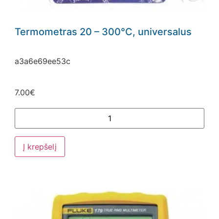
Termometras 20 – 300°C, universalus
a3a6e69ee53c
7.00
€
Į krepšelį