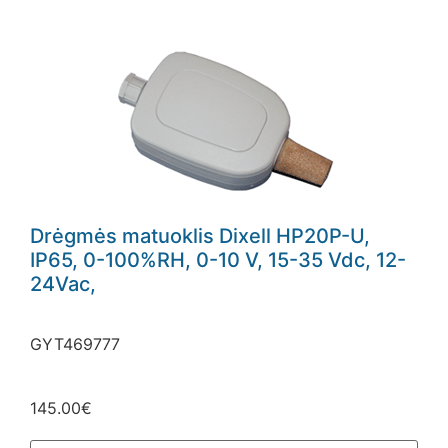
Drėgmės matuoklis Dixell HP20P-U,
IP65, 0-100%RH, 0-10 V, 15-35 Vdc, 12-
El. Pašto adresas
24Vac,
GYT469777
145.00
€