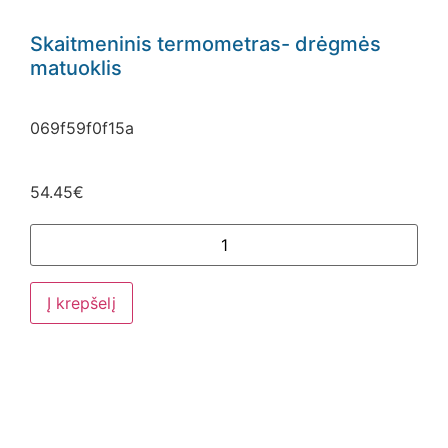
Skaitmeninis termometras- drėgmės
matuoklis
069f59f0f15a
54.45
€
Į krepšelį