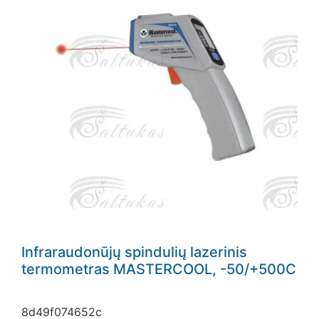
Infraraudonūjų spindulių lazerinis
termometras MASTERCOOL, -50/+500C
8d49f074652c