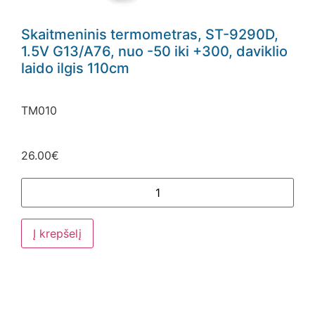
Skaitmeninis termometras, ST-9290D,
1.5V G13/A76, nuo -50 iki +300, daviklio
laido ilgis 110cm
TM010
26.00
€
Į krepšelį