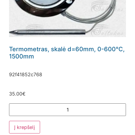
Termometras, skalė d=60mm, 0-600°C,
1500mm
92f41852c768
35.00
€
Į krepšelį