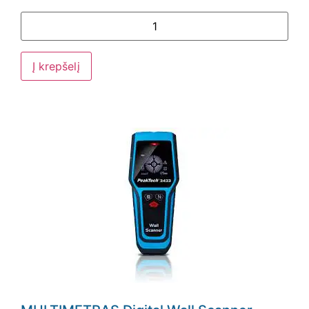
Į krepšelį