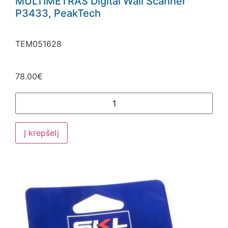
MULTIMETRAS Digital Wall Scanner
P3433, PeakTech
TEM051628
78.00
€
Į krepšelį