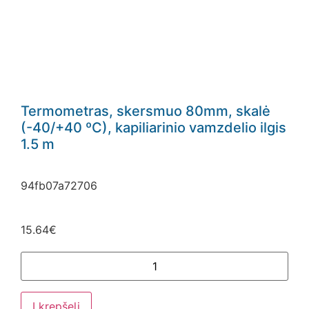
Termometras, skersmuo 80mm, skalė
(-40/+40 ºC), kapiliarinio vamzdelio ilgis
1.5 m
94fb07a72706
15.64
€
Į krepšelį