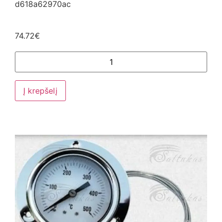
d618a62970ac
74.72
€
Į krepšelį