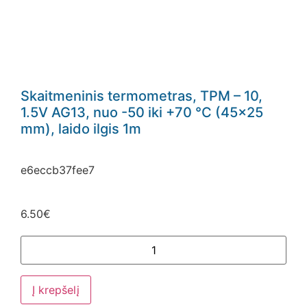
Skaitmeninis termometras, TPM – 10,
1.5V AG13, nuo -50 iki +70 °C (45×25
mm), laido ilgis 1m
e6eccb37fee7
6.50
€
Į krepšelį