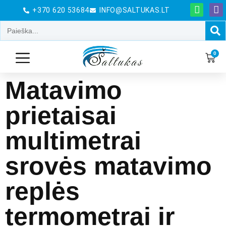
+370 620 53684
INFO@SALTUKAS.LT
0
Matavimo
prietaisai
multimetrai
srovės matavimo
replės
termometrai ir