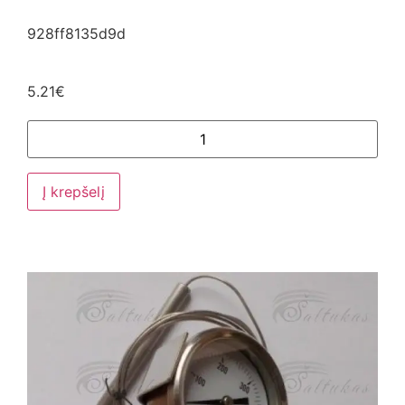
928ff8135d9d
5.21
€
Į krepšelį