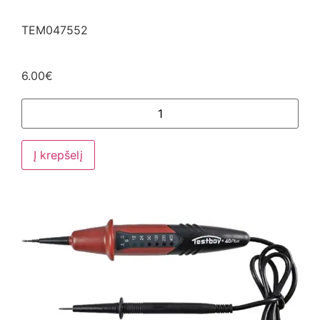
TEM047552
6.00
€
Į krepšelį