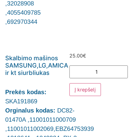
,32028908
,4055409785
,692970344
25.00
€
Skalbimo mašinos
SAMSUNG,LG,AMICA
ir kt siurbliukas
Į krepšelį
Prekės kodas:
SKA191869
Orginalus kodas:
DC82-
01470A ,11001011000709
,11001011002069,EBZ64753939