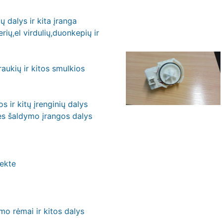
 dalys ir kita įranga
ių,el virdulių,duonkepių ir
raukių ir kitos smulkios
s ir kitų įrenginių dalys
ės šaldymo įrangos dalys
ekte
mo rėmai ir kitos dalys