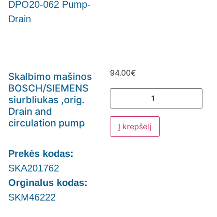
DPO20-062 Pump-
Drain
94.00
€
Skalbimo mašinos
BOSCH/SIEMENS
siurbliukas ,orig.
Drain and
circulation pump
Į krepšelį
Prekės kodas:
SKA201762
Orginalus kodas:
SKM46222