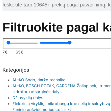
Filtruokite pagal 
7
€
—
165
€
Kategorijos
AL-KO Sodo, daržo technika
AL-KO, BOSCH ROTAK, GARDENA Žoliapjovių, trimerių,
hidroforų atsarginės dalys
Džiovyklių dalys
Elektrinių viryklių, mikrobangų krosnelių ir šaldytuv
Foninio apšvietimo juostos ir kt