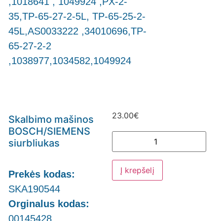
,1018641 , 1049924 ,PX-2-
35,TP-65-27-2-5L, TP-65-25-2-
45L,AS0033222 ,34010696,TP-
65-27-2-2
,1038977,1034582,1049924
23.00
€
Skalbimo mašinos
BOSCH/SIEMENS
siurbliukas
Į krepšelį
Prekės kodas:
SKA190544
Orginalus kodas:
00145428