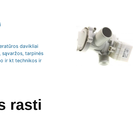
i
ratūros davikliai
, sąvaržos, tarpinės
o ir kt technikos ir
 rasti