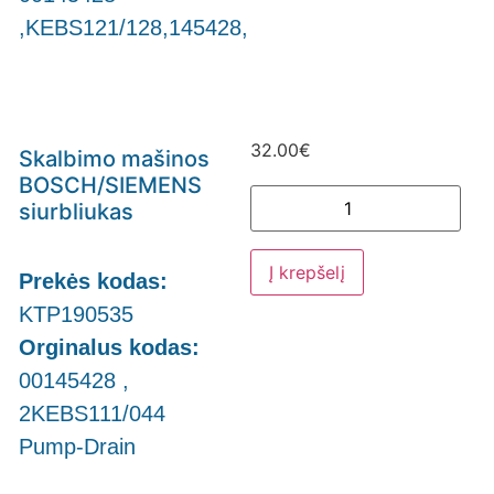
,KEBS121/128,145428,
32.00
€
Skalbimo mašinos
BOSCH/SIEMENS
siurbliukas
Į krepšelį
Prekės kodas:
KTP190535
Orginalus kodas:
00145428 ,
2KEBS111/044
Pump-Drain