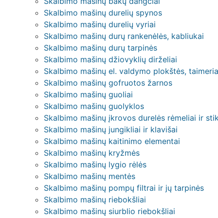
Skalbimo mašinų bakų dangčiai
Skalbimo mašinų durelių spynos
Skalbimo mašinų durelių vyriai
Skalbimo mašinų durų rankenėlės, kabliukai
Skalbimo mašinų durų tarpinės
Skalbimo mašinų džiovyklių dirželiai
Skalbimo mašinų el. valdymo plokštės, taimeriai,
Skalbimo mašinų gofruotos žarnos
Skalbimo mašinų guoliai
Skalbimo mašinų guolyklos
Skalbimo mašinų įkrovos durelės rėmeliai ir stik
Skalbimo mašinų jungikliai ir klavišai
Skalbimo mašinų kaitinimo elementai
Skalbimo mašinų kryžmės
Skalbimo mašinų lygio rėlės
Skalbimo mašinų mentės
Skalbimo mašinų pompų filtrai ir jų tarpinės
Skalbimo mašinų riebokšliai
Skalbimo mašinų siurblio riebokšliai