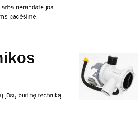
a arba nerandate jos
Jums padėsime.
nikos
ų jūsų buitinę techniką,