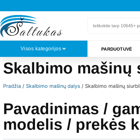
Visos kategorijos
PARDUOTUVĖ
Skalbimo mašinų s
Pradžia
/
Skalbimo mašinų dalys
/ Skalbimo mašinų siurbl
Pavadinimas / gam
modelis / prekės 