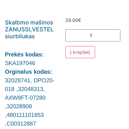
29.00
€
Skalbmo mašinos
ZANUSSI,VESTEL
siurbliukas
Į krepšelį
Prekės kodas:
SKA197046
Orginalus kodas:
32028741, DPO20-
018 ,32048313,
AXW8FT-07280
,32028908
,480111101853
,C00312887