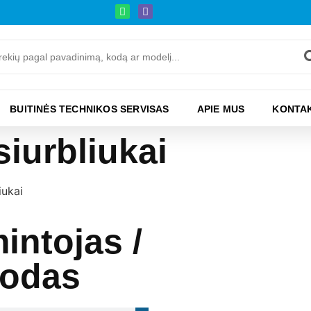
BUITINĖS TECHNIKOS SERVISAS
APIE MUS
KONTAK
iurbliukai
iukai
intojas /
kodas