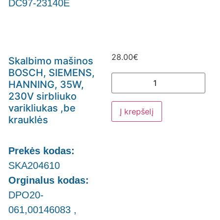
DC97-23140E
28.00
€
Skalbimo mašinos
BOSCH, SIEMENS,
HANNING, 35W,
230V sirbliuko
varikliukas ,be
Į krepšelį
krauklės
Prekės kodas:
SKA204610
Orginalus kodas:
DPO20-
061,00146083 ,