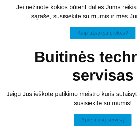
Jei nežinote kokios būtent dalies Jums reiki
sąraše, susisiekite su mumis ir mes 
Kaip užsakyti prekes?
Buitinės tech
servisas
Jeigu Jūs ieškote patikimo meistro kuris sutaisyt
susisiekite su mumis!
Apie mūsų servisą