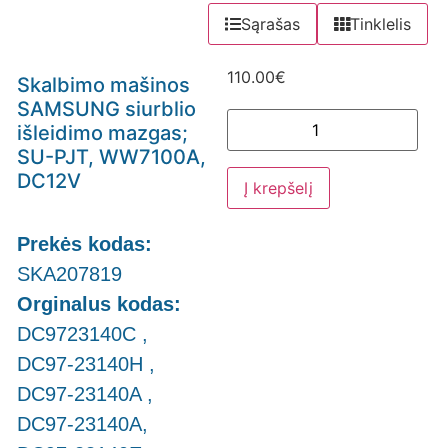
Sąrašas
Tinklelis
110.00
€
Skalbimo mašinos
SAMSUNG siurblio
išleidimo mazgas;
SU-PJT, WW7100A,
DC12V
Į krepšelį
Prekės kodas:
SKA207819
Orginalus kodas:
DC9723140C ,
DC97-23140H ,
DC97-23140A ,
DC97-23140A,