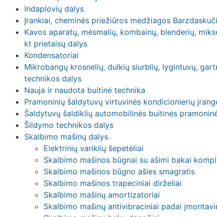
Indaplovių dalys
Įrankiai, cheminės priežiūros medžiagos Barzdaskučių
Kavos aparatų, mėsmalių, kombainų, blenderių, mikser
kt prietaisų dalys
Kondensatoriai
Mikrobangų krosnelių, dulkių siurblių, lygintuvų, gart
technikos dalys
Nauja ir naudota buitinė technika
Pramoninių šaldytuvų virtuvinės kondicionierių įrango
Šaldytuvų šaldiklių automobilinės buitinės pramonin
Šildymo technikos dalys
Skalbimo mašinų dalys
Elektrinių variklių šepetėliai
Skalbimo mašinos būgnai su ašimi bakai kompl
Skalbimo mašinos būgno ašies smagratis
Skalbimo mašinos trapeciniai dirželiai
Skalbimo mašinų amortizatoriai
Skalbimo mašinų antivibraciniai padai įmontavi