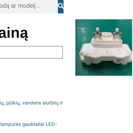
kainą
 pjūklų, vandens siurblių ir
ų lemputės gaubteliai LED-