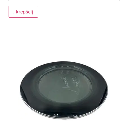
Į krepšelį