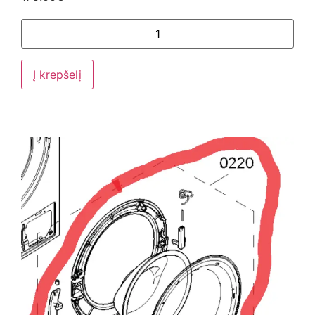
Į krepšelį