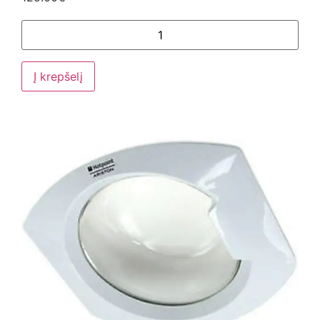
Į krepšelį