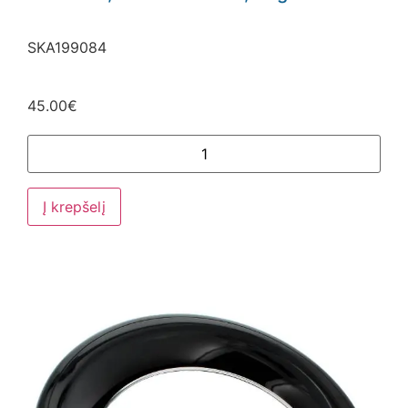
SKA199084
45.00
€
Į krepšelį