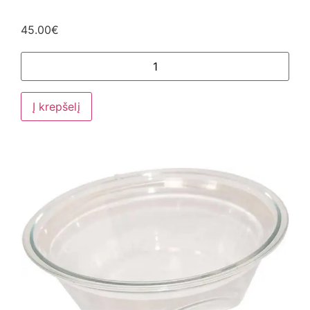
45.00
€
Į krepšelį