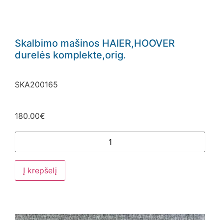
El. Pašto adresas
Skalbimo mašinos HAIER,HOOVER
durelės komplekte,orig.
SKA200165
180.00
€
Į krepšelį