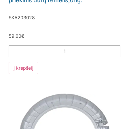
priekinis durų rėmelis,orig.
SKA203028
59.00
€
Į krepšelį