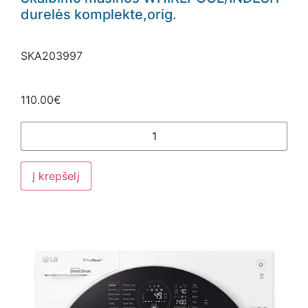
durelės komplekte,orig.
SKA203997
110.00
€
Į krepšelį