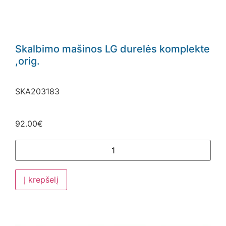
Skalbimo mašinos LG durelės komplekte
,orig.
SKA203183
92.00
€
Į krepšelį