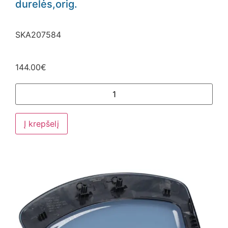
durelės,orig.
SKA207584
144.00
€
Į krepšelį