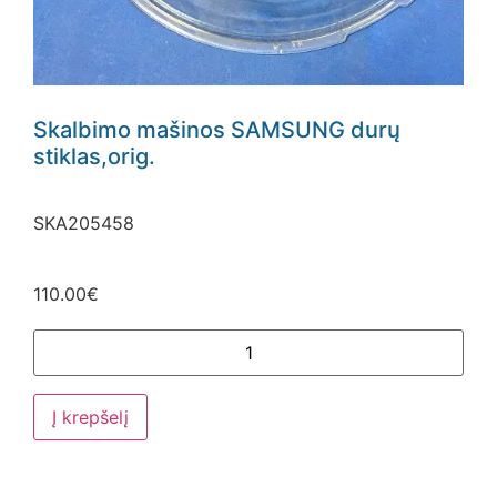
Skalbimo mašinos SAMSUNG durų
stiklas,orig.
SKA205458
110.00
€
Į krepšelį