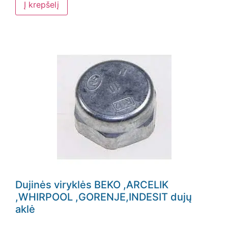
Į krepšelį
Dujinės viryklės BEKO ,ARCELIK
,WHIRPOOL ,GORENJE,INDESIT dujų
aklė