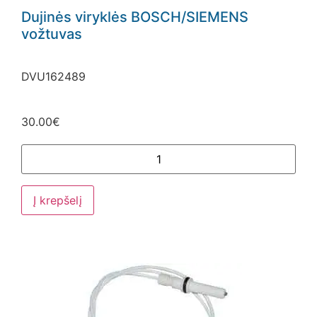
Dujinės viryklės BOSCH/SIEMENS
vožtuvas
DVU162489
30.00
€
Į krepšelį