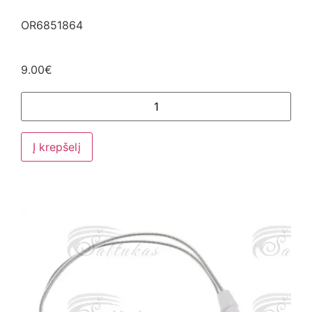
OR6851864
9.00
€
Į krepšelį