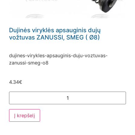
Dujinės viryklės apsauginis dujų
vožtuvas ZANUSSI, SMEG ( Ø8)
dujines-virykles-apsauginis-duju-voztuvas-
zanussi-smeg-o8
4.34
€
Į krepšelį