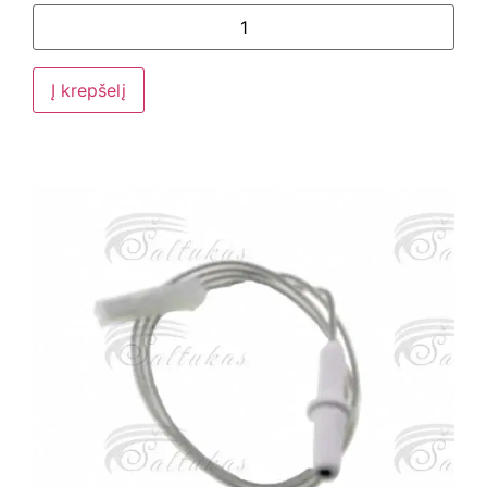
Į krepšelį