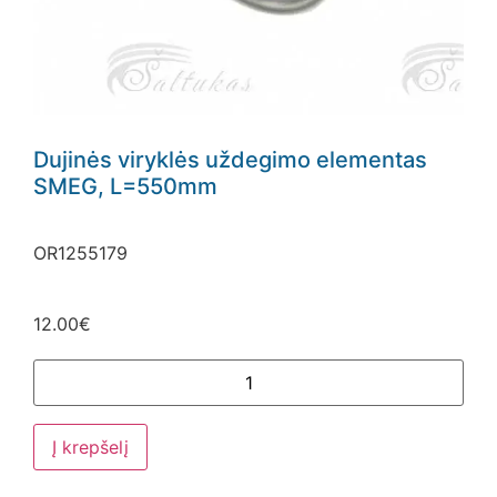
Dujinės viryklės uždegimo elementas
SMEG, L=550mm
OR1255179
12.00
€
Į krepšelį