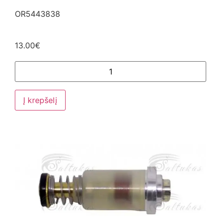
OR5443838
13.00
€
Į krepšelį