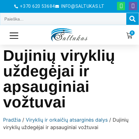
+370 620 53684
INFO@SALTUKAS.LT
0
Dujinių viryklių
uždegėjai ir
apsauginiai
vožtuvai
Pradžia
/
Viryklių ir orkaičių atsarginės dalys
/ Dujinių
viryklių uždegėjai ir apsauginiai vožtuvai