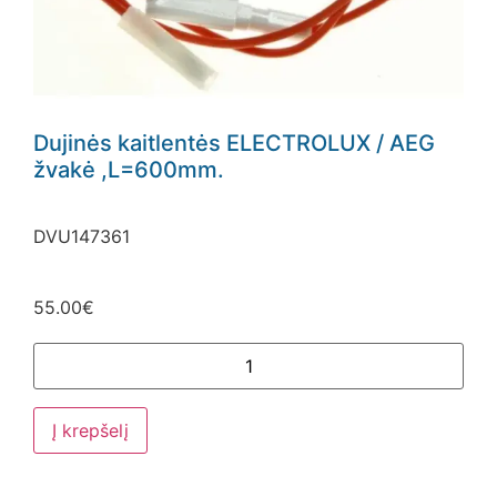
Dujinės kaitlentės ELECTROLUX / AEG
žvakė ,L=600mm.
DVU147361
55.00
€
Į krepšelį