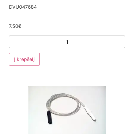
DVU047684
7.50
€
El. Pašto adresas
Į krepšelį