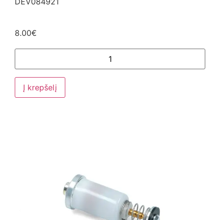
DEV084921
8.00
€
Į krepšelį