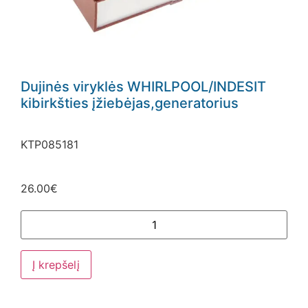
Dujinės viryklės WHIRLPOOL/INDESIT
kibirkšties įžiebėjas,generatorius
KTP085181
26.00
€
Į krepšelį