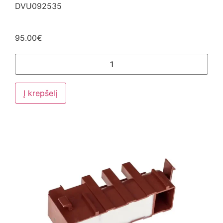
DVU092535
95.00
€
Į krepšelį