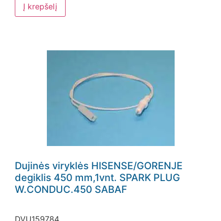
Į krepšelį
Dujinės viryklės HISENSE/GORENJE
degiklis 450 mm,1vnt. SPARK PLUG
W.CONDUC.450 SABAF
DVU159784