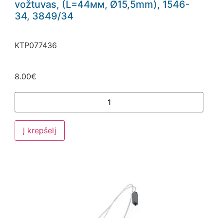
vožtuvas, (L=44мм, Ø15,5mm), 1546-
34, 3849/34
KTP077436
8.00
€
Į krepšelį