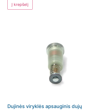
Į krepšelį
Dujinės viryklės apsauginis dujų