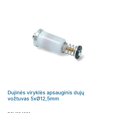
Dujinės viryklės apsauginis dujų
vožtuvas 5xØ12,5mm