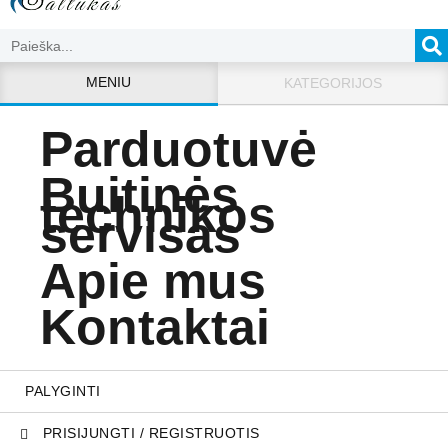
MENIU
KATEGORIJOS
Parduotuvė
Buitinės
technikos
servisas
Apie mus
Kontaktai
PALYGINTI
PRISIJUNGTI / REGISTRUOTIS