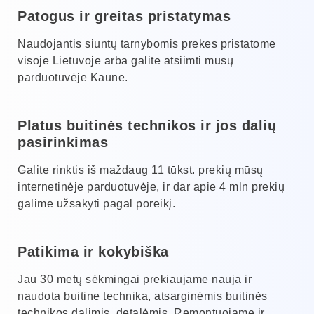
Patogus ir greitas pristatymas
Naudojantis siuntų tarnybomis prekes pristatome
visoje Lietuvoje arba galite atsiimti mūsų
parduotuvėje Kaune.
Platus buitinės technikos ir jos dalių
pasirinkimas
Galite rinktis iš maždaug 11 tūkst. prekių mūsų
internetinėje parduotuvėje, ir dar apie 4 mln prekių
galime užsakyti pagal poreikį.
Patikima ir kokybiška
Jau 30 metų sėkmingai prekiaujame nauja ir
naudota buitine technika, atsarginėmis buitinės
technikos dalimis, detalėmis. Remontuojame ir