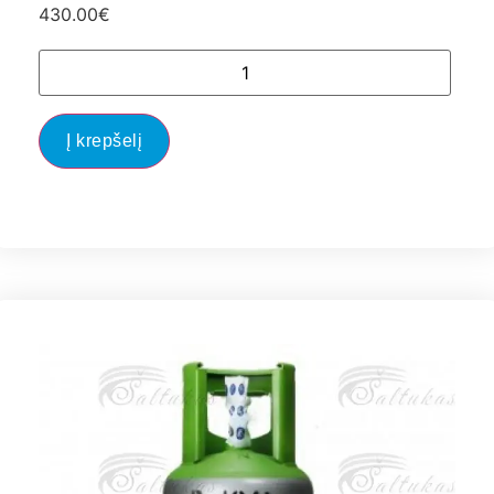
430.00
€
Į krepšelį