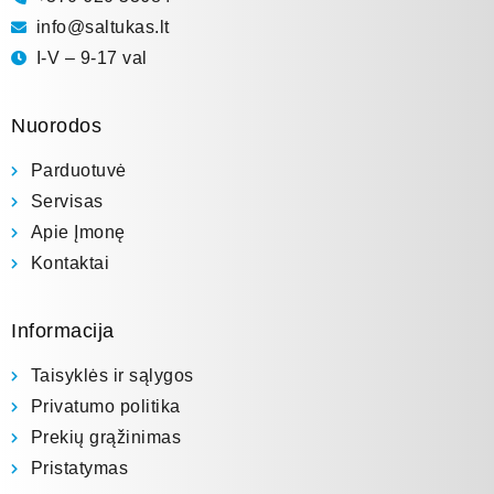
info@saltukas.lt
I-V – 9-17 val
Nuorodos
Parduotuvė
Servisas
Apie Įmonę
Kontaktai
Informacija
Taisyklės ir sąlygos
Privatumo politika
Prekių grąžinimas
Pristatymas