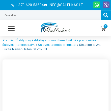
+370 620 53684
INFO@SALTUKAS.LT
0
Pradžia
/
Šaldytuvų šaldiklių automobilinės buitinės pramoninės
šaldymo įrangos dalys
/
Šaldymo agentai ir tepalai
/ Sintetinė alyva
Fuchs Reniso Triton SEZ32, 1L