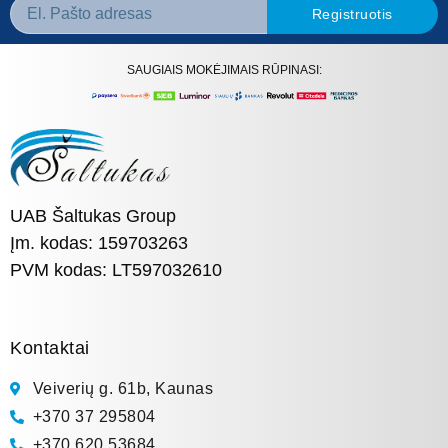
Registruotis
SAUGIAIS MOKĖJIMAIS RŪPINASI:
UAB Šaltukas Group
Įm. kodas: 159703263
PVM kodas: LT597032610
Kontaktai
Veiverių g. 61b, Kaunas
+370 37 295804
+370 620 53684