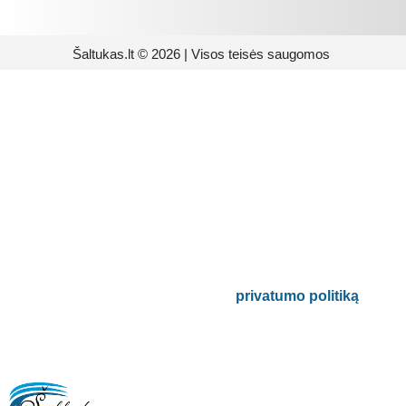
Šaltukas.lt © 2026 | Visos teisės saugomos
Prenumeruokite mūsų
naujienlaiškį
Būsite pirmieji informuoti apie naujausias
buitinės technikos tendencijas ir gausite
išskirtinių mūsų pasiūlymų.
Bus naudojamas pagal mūsų
privatumo politiką
.