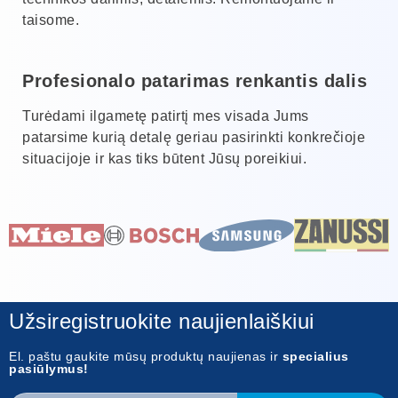
taisome.
Profesionalo patarimas renkantis dalis
Turėdami ilgametę patirtį mes visada Jums
patarsime kurią detalę geriau pasirinkti konkrečioje
situacijoje ir kas tiks būtent Jūsų poreikiui.
Užsiregistruokite naujienlaiškiui
El. paštu gaukite mūsų produktų naujienas ir
specialius
pasiūlymus!