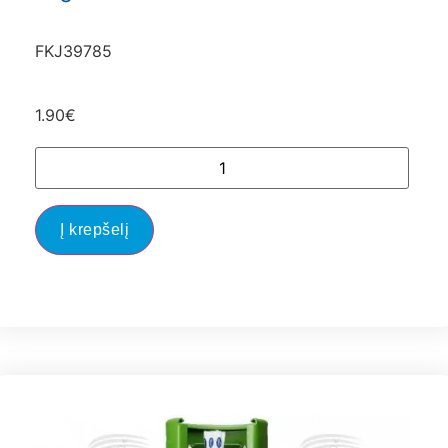
FKJ39785
1.90
€
Į krepšelį