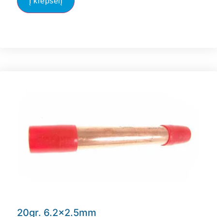
Į krepšelį
20gr. 6.2×2.5mm