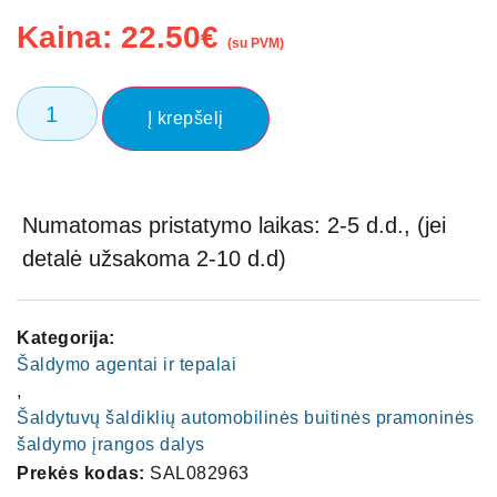
Kaina:
22.50
€
(su PVM)
Į krepšelį
Numatomas pristatymo laikas: 2-5 d.d., (jei
detalė užsakoma 2-10 d.d)
Kategorija:
Šaldymo agentai ir tepalai
,
Šaldytuvų šaldiklių automobilinės buitinės pramoninės
šaldymo įrangos dalys
Prekės kodas:
SAL082963