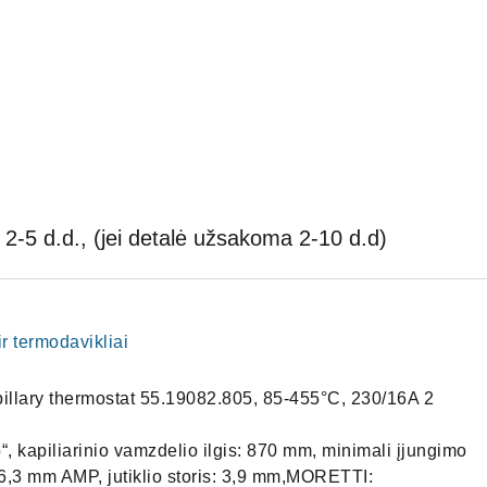
2-5 d.d., (jei detalė užsakoma 2-10 d.d)
ir termodavikliai
llary thermostat 55.19082.805, 85-455°C, 230/16A 2
“, kapiliarinio vamzdelio ilgis: 870 mm, minimali įjungimo
: 6,3 mm AMP, jutiklio storis: 3,9 mm,MORETTI: