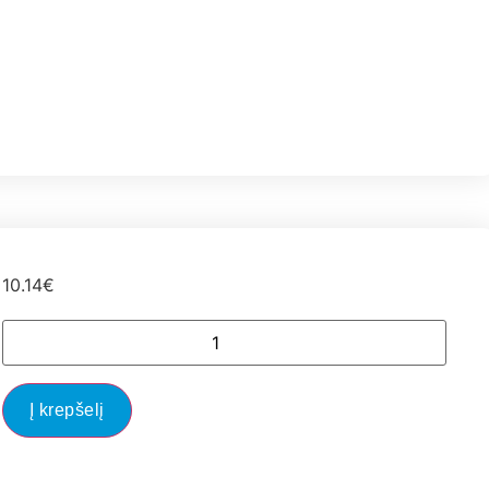
10.14
€
Į krepšelį