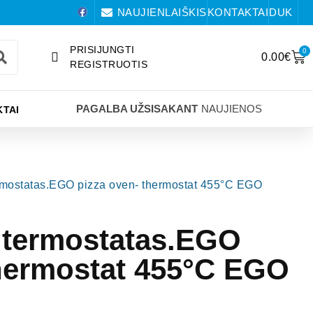
NAUJIENLAIŠKIS
KONTAKTAI
DUK
PRISIJUNGTI
0
0.00
€
REGISTRUOTIS
PAGALBA UŽSISAKANT
NAUJIENOS
TAI
rmostatas.EGO pizza oven- thermostat 455°C EGO
 termostatas.EGO
thermostat 455°C EGO