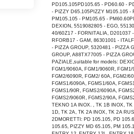
PD105.105PD105.65 - PD60.60 - P
- PIZZY D65.105PIZZY M105.105 - 
PM105.105 - PM105.65 - PM60.60PM
DEXION, 5519082805 - EGO, 55130
40/60Z17 - FORNITALIA, D201037 
RFORB17 - GAM, 86301001 - ITALF
- PIZZA GROUP, 5320481 - PIZZA 
GROUP, A88TX77005 - PIZZA GROU
PAZIALE,suitable for models: DE
FGM1/9060A, FGM1/9060R, FGM1/9
FGM2/6090R, FGM2/ 60A, FGM2/60
FGMS1/6090A, FGMS1/60A, FGMS1
FGMS1/90R, FGMS2/6090A, FGMS2
FGMS2/9060R, FGMS2/90A, FGMS2/
TEKNO 1A INOX. , TK 1B INOX, TK
1D, TK 2A, TK 2A INOX, TK 2A RU
2DMORETTI: PD 105.105, PD 105.6
105.65, PIZZY MD 65.105, PM 105.
ENTRY 12, ENTRY 12L, ENTRY 18,