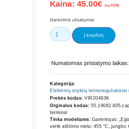
Kaina:
45.00
€
(su PVM)
Išankstinis užsakymas
Į krepšelį
Numatomas pristatymo laikas: 
Kategorija:
Elektrinių viryklių termoreguliatoriai 
Prekės kodas:
VIR204836
Orginalus kodas:
55.19082.805,capi
terminal
Tinka modeliams
: Gamintojas: „Ego
vertė atšilimo metu: 455 °C, jungtis