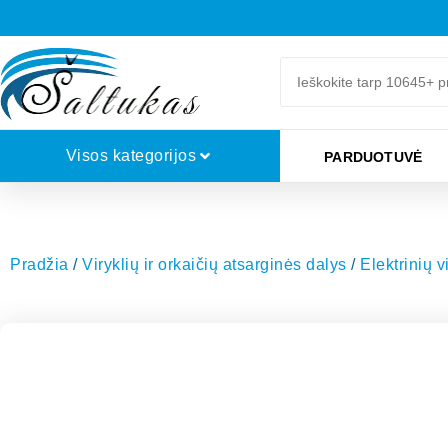
Visos kategorijos
PARDUOTUVĖ
Pradžia
/
Viryklių ir orkaičių atsarginės dalys
/
Elektrinių v