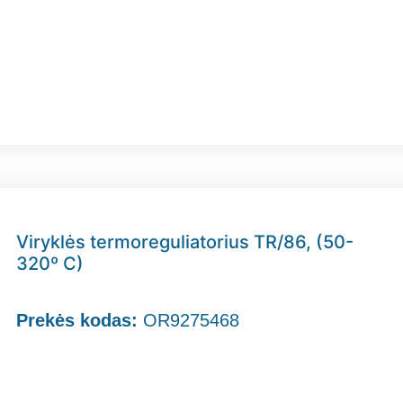
Viryklės termoreguliatorius TR/86, (50-
320º C)
Prekės kodas:
OR9275468