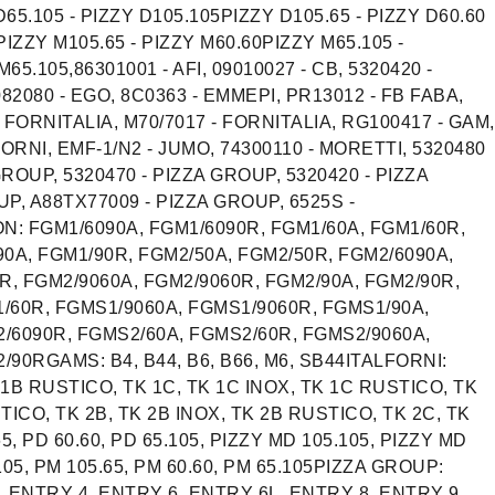
D65.105 - PIZZY D105.105PIZZY D105.65 - PIZZY D60.60
PIZZY M105.65 - PIZZY M60.60PIZZY M65.105 -
65.105,86301001 - AFI, 09010027 - CB, 5320420 -
82080 - EGO, 8C0363 - EMMEPI, PR13012 - FB FABA,
- FORNITALIA, M70/7017 - FORNITALIA, RG100417 - GAM,
ORNI, EMF-1/N2 - JUMO, 74300110 - MORETTI, 5320480
GROUP, 5320470 - PIZZA GROUP, 5320420 - PIZZA
P, A88TX77009 - PIZZA GROUP, 6525S -
XION: FGM1/6090A, FGM1/6090R, FGM1/60A, FGM1/60R,
0A, FGM1/90R, FGM2/50A, FGM2/50R, FGM2/6090A,
R, FGM2/9060A, FGM2/9060R, FGM2/90A, FGM2/90R,
/60R, FGMS1/9060A, FGMS1/9060R, FGMS1/90A,
/6090R, FGMS2/60A, FGMS2/60R, FGMS2/9060A,
90RGAMS: B4, B44, B6, B66, M6, SB44ITALFORNI:
 1B RUSTICO, TK 1C, TK 1C INOX, TK 1C RUSTICO, TK
STICO, TK 2B, TK 2B INOX, TK 2B RUSTICO, TK 2C, TK
5, PD 60.60, PD 65.105, PIZZY MD 105.105, PIZZY MD
105, PM 105.65, PM 60.60, PM 65.105PIZZA GROUP:
 ENTRY 4, ENTRY 6, ENTRY 6L, ENTRY 8, ENTRY 9,