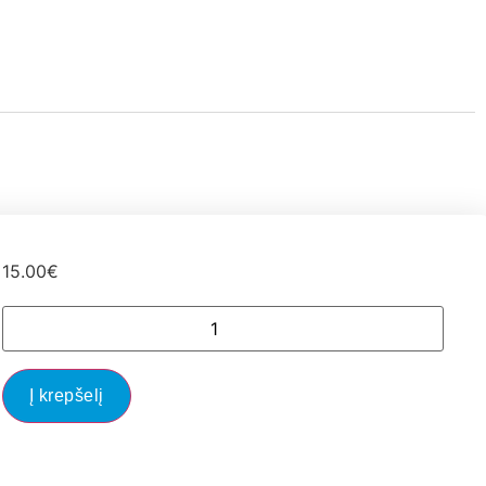
15.00
€
Į krepšelį