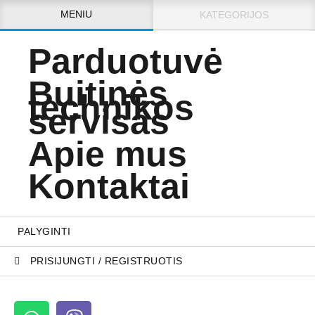
MENIU
KATEGORIJOS
Parduotuvė
Buitinės
technikos
servisas
Apie mus
Kontaktai
PALYGINTI
PRISIJUNGTI / REGISTRUOTIS