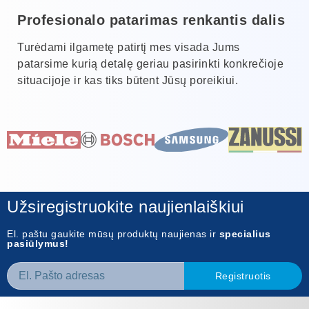
Profesionalo patarimas renkantis dalis
Turėdami ilgametę patirtį mes visada Jums
patarsime kurią detalę geriau pasirinkti konkrečioje
situacijoje ir kas tiks būtent Jūsų poreikiui.
Užsiregistruokite naujienlaiškiui
El. paštu gaukite mūsų produktų naujienas ir
specialius
pasiūlymus!
Registruotis