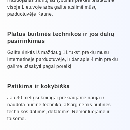
Naudojantis siuntų tarnybomis prekes pristatome
visoje Lietuvoje arba galite atsiimti mūsų
parduotuvėje Kaune.
Platus buitinės technikos ir jos dalių
pasirinkimas
Galite rinktis iš maždaug 11 tūkst. prekių mūsų
internetinėje parduotuvėje, ir dar apie 4 mln prekių
galime užsakyti pagal poreikį.
Patikima ir kokybiška
Jau 30 metų sėkmingai prekiaujame nauja ir
naudota buitine technika, atsarginėmis buitinės
technikos dalimis, detalėmis. Remontuojame ir
taisome.