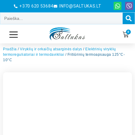
+370 620 53684
INFO@SALTUKAS.LT
0
Pradžia
/
Viryklių ir orkaičių atsarginės dalys
/
Elektrinių viryklių
termoreguliatoriai ir termodavikliai
/ Fritiūrinių termoapsauga 125°C-
10°C