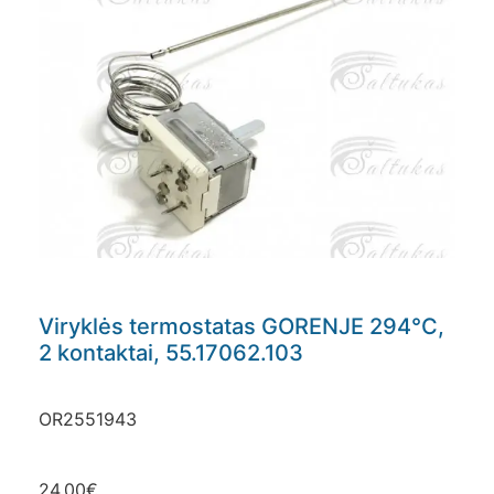
Viryklės termostatas GORENJE 294°C,
2 kontaktai, 55.17062.103
OR2551943
24.00
€