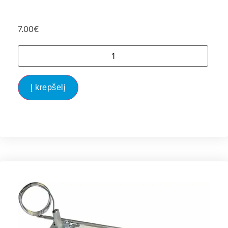
7.00
€
Į krepšelį