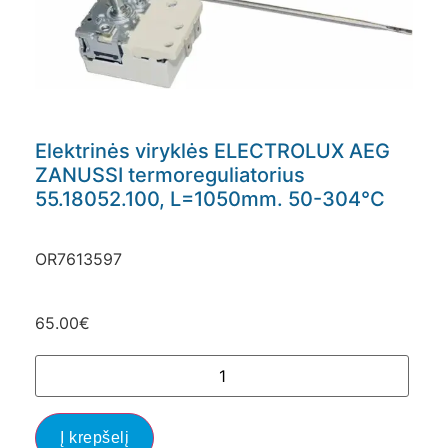
Elektrinės viryklės ELECTROLUX AEG
ZANUSSI termoreguliatorius
55.18052.100, L=1050mm. 50-304°C
OR7613597
65.00
€
Į krepšelį