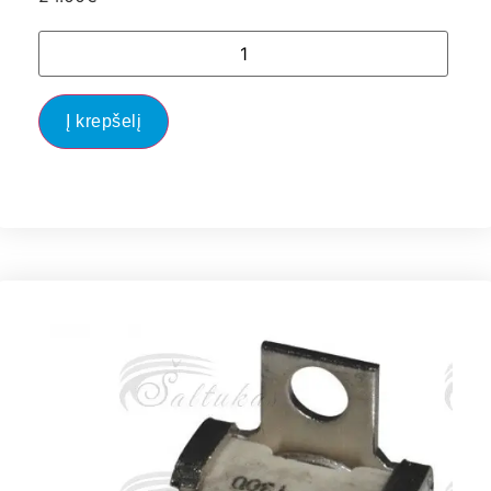
Į krepšelį