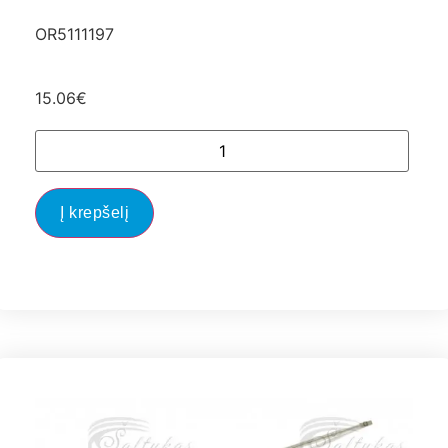
OR5111197
15.06
€
Į krepšelį