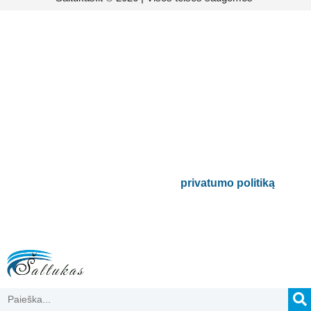
Prenumeruokite mūsų
naujienlaiškį
Būsite pirmieji informuoti apie naujausias
buitinės technikos tendencijas ir gausite
išskirtinių mūsų pasiūlymų.
Bus naudojamas pagal mūsų
privatumo politiką
.