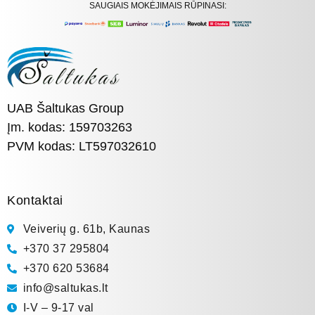
SAUGIAIS MOKĖJIMAIS RŪPINASI:
UAB Šaltukas Group
Įm. kodas: 159703263
PVM kodas: LT597032610
Kontaktai
Veiverių g. 61b, Kaunas
+370 37 295804
+370 620 53684
info@saltukas.lt
I-V – 9-17 val