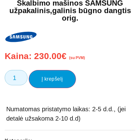
Skalbimo mašinos SAMSUNG
užpakalinis,galinis būgno dangtis
orig.
Kaina:
230.00
€
(su PVM)
Į krepšelį
Numatomas pristatymo laikas: 2-5 d.d., (jei
detalė užsakoma 2-10 d.d)