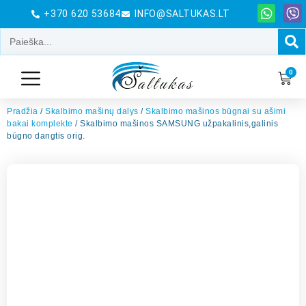
+370 620 53684
INFO@SALTUKAS.LT
0
Pradžia
/
Skalbimo mašinų dalys
/
Skalbimo mašinos būgnai su ašimi
bakai komplekte
/ Skalbimo mašinos SAMSUNG užpakalinis,galinis
būgno dangtis orig.