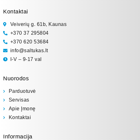
Kontaktai
Veiverių g. 61b, Kaunas
+370 37 295804
+370 620 53684
info@saltukas.lt
I-V – 9-17 val
Nuorodos
Parduotuvė
Servisas
Apie Įmonę
Kontaktai
Informacija