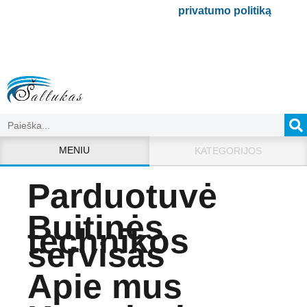
Bus naudojamas pagal mūsų
privatumo politiką
.
MENIU
KATEGORIJOS
Parduotuvė
Buitinės
technikos
servisas
Apie mus