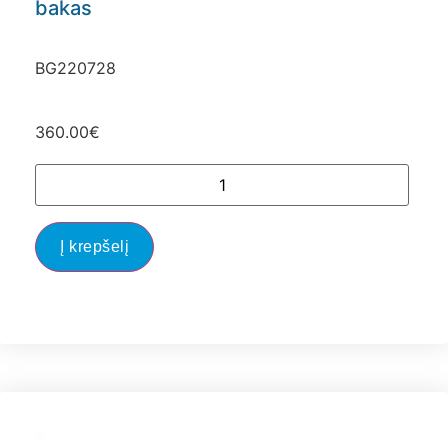
bakas
BG220728
360.00
€
Į krepšelį