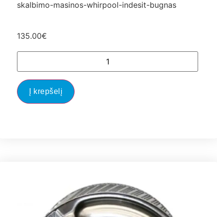
skalbimo-masinos-whirpool-indesit-bugnas
135.00
€
Į krepšelį