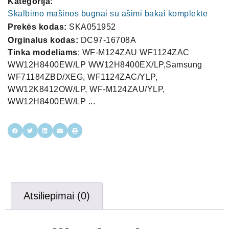
Kategorija:
Skalbimo mašinos būgnai su ašimi bakai komplekte
Prekės kodas:
SKA051952
Orginalus kodas:
DC97-16708A
Tinka modeliams
: WF-M124ZAU WF1124ZAC
WW12H8400EW/LP WW12H8400EX/LP,Samsung
WF71184ZBD/XEG, WF1124ZAC/YLP,
WW12K8412OW/LP, WF-M124ZAU/YLP,
WW12H8400EW/LP ...
Atsiliepimai (0)