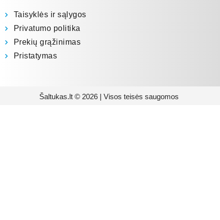
Taisyklės ir sąlygos
Privatumo politika
Prekių grąžinimas
Pristatymas
Šaltukas.lt © 2026 | Visos teisės saugomos
Prenumeruokite mūsų
naujienlaiškį
Būsite pirmieji informuoti apie naujausias
buitinės technikos tendencijas ir gausite
išskirtinių mūsų pasiūlymų.