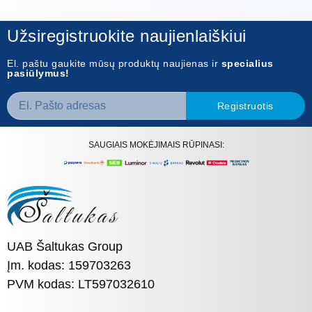
Užsiregistruokite naujienlaiškiui
El. paštu gaukite mūsų produktų naujienas ir
specialius
pasiūlymus!
Registruotis
SAUGIAIS MOKĖJIMAIS RŪPINASI:
UAB Šaltukas Group
Įm. kodas: 159703263
PVM kodas: LT597032610