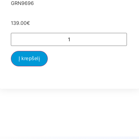
GRN9696
139.00
€
Į krepšelį