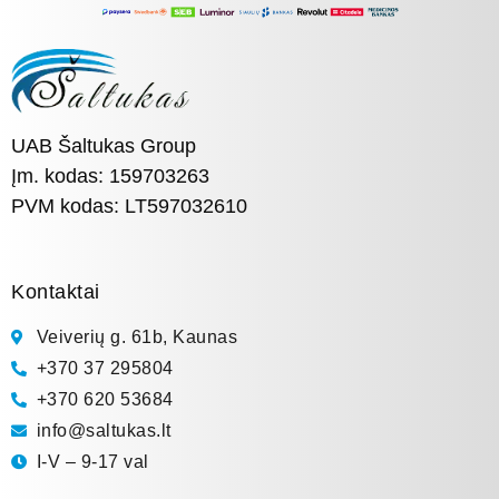
UAB Šaltukas Group
Įm. kodas: 159703263
PVM kodas: LT597032610
Kontaktai
Veiverių g. 61b, Kaunas
+370 37 295804
+370 620 53684
info@saltukas.lt
I-V – 9-17 val