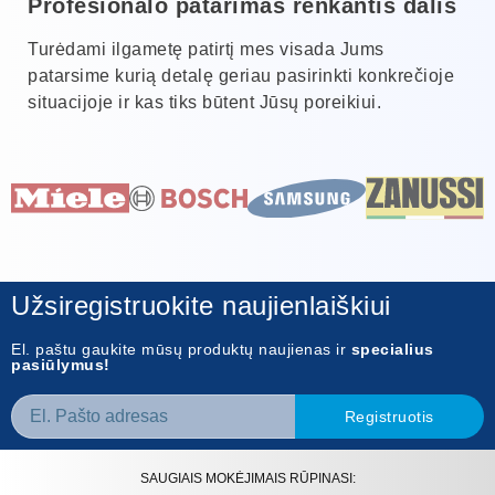
Profesionalo patarimas renkantis dalis
Turėdami ilgametę patirtį mes visada Jums
patarsime kurią detalę geriau pasirinkti konkrečioje
situacijoje ir kas tiks būtent Jūsų poreikiui.
Užsiregistruokite naujienlaiškiui
El. paštu gaukite mūsų produktų naujienas ir
specialius
pasiūlymus!
Registruotis
SAUGIAIS MOKĖJIMAIS RŪPINASI: