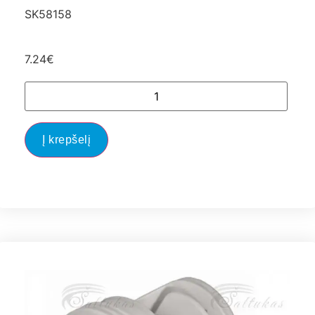
SK58158
7.24
€
Į krepšelį