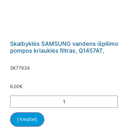
Skalbyklės SAMSUNG vandens išpilimo
pompos kriauklės filtras, Q1457AT,
SK77934
6.00
€
Į krepšelį