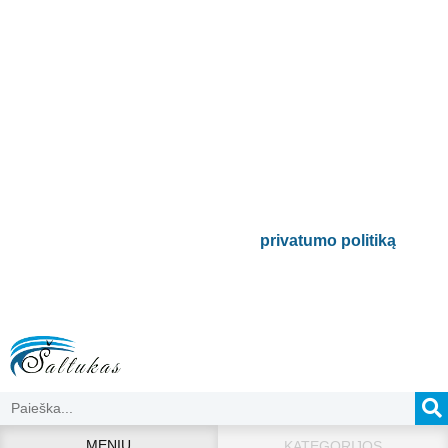
Prenumeruokite mūsų
naujienlaiškį
Būsite pirmieji informuoti apie naujausias
buitinės technikos tendencijas ir gausite
išskirtinių mūsų pasiūlymų.
Bus naudojamas pagal mūsų
privatumo politiką
.
MENIU
KATEGORIJOS