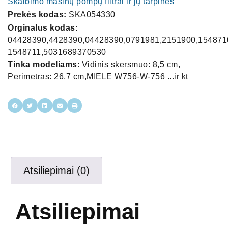
Skalbimo mašinų pompų filtrai ir jų tarpinės
Prekės kodas:
SKA054330
Orginalus kodas:
04428390,4428390,04428390,0791981,2151900,154871
1548711,5031689370530
Tinka modeliams
: Vidinis skersmuo: 8,5 cm,
Perimetras: 26,7 cm,MIELE W756-W-756 ...ir kt
Atsiliepimai (0)
Atsiliepimai