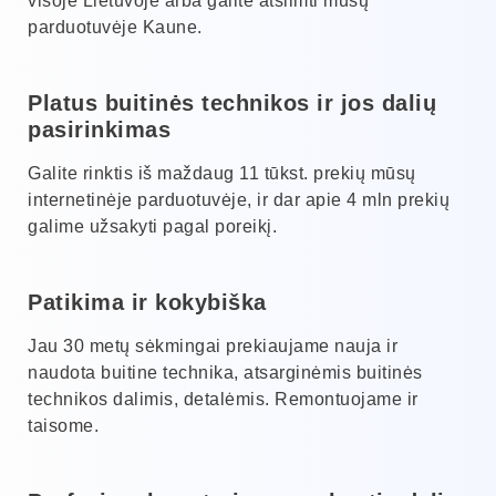
visoje Lietuvoje arba galite atsiimti mūsų
parduotuvėje Kaune.
Platus buitinės technikos ir jos dalių
pasirinkimas
Galite rinktis iš maždaug 11 tūkst. prekių mūsų
internetinėje parduotuvėje, ir dar apie 4 mln prekių
galime užsakyti pagal poreikį.
Patikima ir kokybiška
Jau 30 metų sėkmingai prekiaujame nauja ir
naudota buitine technika, atsarginėmis buitinės
technikos dalimis, detalėmis. Remontuojame ir
taisome.