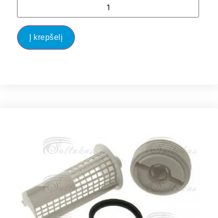
Į krepšelį