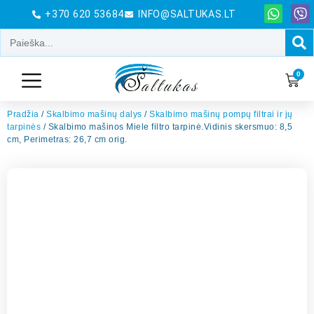
+370 620 53684
INFO@SALTUKAS.LT
0
Pradžia
/
Skalbimo mašinų dalys
/
Skalbimo mašinų pompų filtrai ir jų
tarpinės
/ Skalbimo mašinos Miele filtro tarpinė.Vidinis skersmuo: 8,5
cm, Perimetras: 26,7 cm orig.