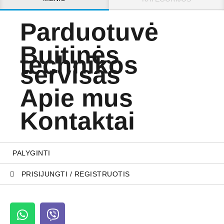
Parduotuvė
Buitinės
technikos
servisas
Apie mus
Kontaktai
PALYGINTI
PRISIJUNGTI / REGISTRUOTIS