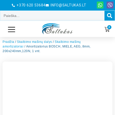
+370 620 53684
INFO@SALTUKAS.LT
0
Pradžia
/
Skalbimo mašinų dalys
/
Skalbimo mašinų
amortizatoriai
/ Amortizatorius BOSCH, MIELE, AEG, 8mm,
200x240mm,120N, 1 vnt.