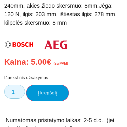
240mm, akies žiedo skersmuo: 8mm.
Jėga: 
120 N, ilgis: 203 mm, ištiestas ilgis: 278 mm, 
kilpelės skersmuo: 8 mm
Kaina:
5.00
€
(su PVM)
Išankstinis užsakymas
Į krepšelį
Numatomas pristatymo laikas: 2-5 d.d., (jei