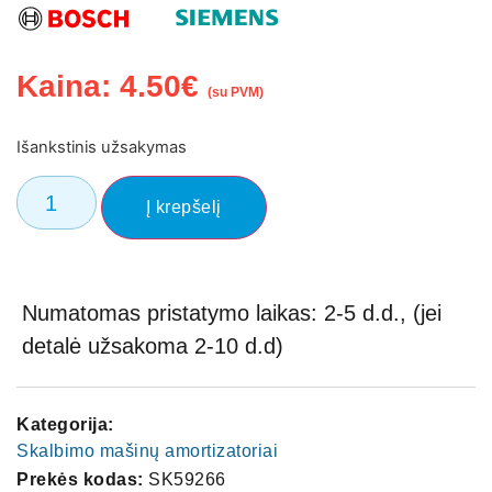
Kaina:
4.50
€
(su PVM)
Išankstinis užsakymas
Į krepšelį
Numatomas pristatymo laikas: 2-5 d.d., (jei
detalė užsakoma 2-10 d.d)
Kategorija:
Skalbimo mašinų amortizatoriai
Prekės kodas:
SK59266