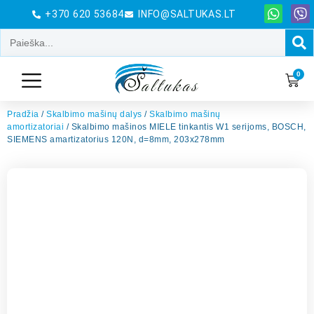
+370 620 53684
INFO@SALTUKAS.LT
0
Pradžia
/
Skalbimo mašinų dalys
/
Skalbimo mašinų
amortizatoriai
/ Skalbimo mašinos MIELE tinkantis W1 serijoms, BOSCH,
SIEMENS amartizatorius 120N, d=8mm, 203x278mm