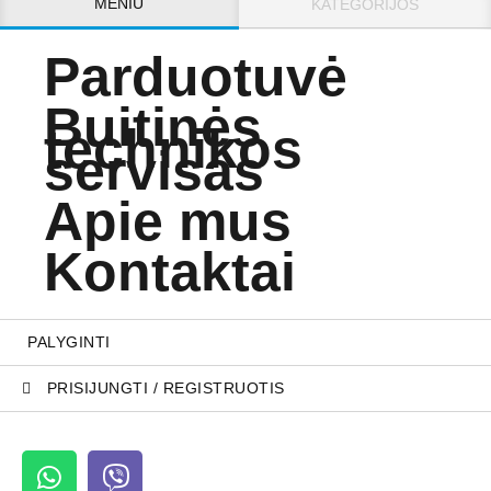
MENIU
KATEGORIJOS
Parduotuvė
Buitinės
technikos
servisas
Apie mus
Kontaktai
PALYGINTI
PRISIJUNGTI / REGISTRUOTIS