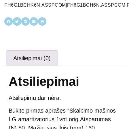
FH6G1BCHK6N.ASSPCOM|FH6G1BCH6N.ASSPCOM 
Atsiliepimai (0)
Atsiliepimai
Atsiliepimų dar nėra.
Būkite pirmas aprašęs “Skalbimo mašinos
LG amartizatorius 1vnt,orig.Atsparumas
(N) 80. Mažiausias ilgis (mm) 160.