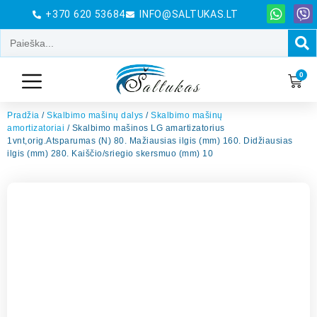
+370 620 53684
INFO@SALTUKAS.LT
0
Pradžia
/
Skalbimo mašinų dalys
/
Skalbimo mašinų
amortizatoriai
/ Skalbimo mašinos LG amartizatorius
1vnt,orig.Atsparumas (N) 80. Mažiausias ilgis (mm) 160. Didžiausias
ilgis (mm) 280. Kaiščio/sriegio skersmuo (mm) 10