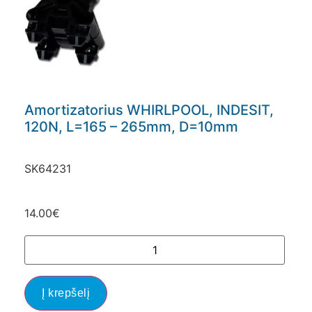
Amortizatorius WHIRLPOOL, INDESIT,
120N, L=165 – 265mm, D=10mm
SK64231
14.00
€
Į krepšelį