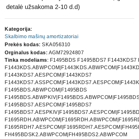
detalė užsakoma 2-10 d.d)
Kategorija:
Skalbimo mašinų amortizatoriai
Prekės kodas:
SKA056310
Orginalus kodas:
AGM72924807
Tinka modeliams
: F1495BDS F1495BDS7 F1443KDS7
F1443KDS.ABWPCOM|F1443KDS.ABWPCOM|F1443K
F1443KDS7.AESPCOM|F1443KDS7
F1443KDS7.ASSPCOM|F1443KDS7.AESPCOM|F1443
F1495BDS.ABWPCOM|F1495BDS
F1495BDS.ABWPKIV|F1495BDS.ABWPCOM|F1495BDS
F1495BDS7.AESPCOM|F1495BDS7
F1495BDS7.AESPKIV|F1495BDS7.AESPCOM|F1495B
F1695RDH.ABWPCOM|F1695RDH.ABWPCOM|F1695R
F1695RDH7.AESPCOM|F1695RDH7.AESPCOM|FH495
FH495BDSK2.ABWPCOM|FH495BDS2.ABWPCOM