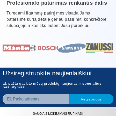
Profesionalo patarimas renkantis dalis
Turėdami ilgametę patirtį mes visada Jums
patarsime kurią detalę geriau pasirinkti konkrečioje
situacijoje ir kas tiks būtent Jūsų poreikiui.
Užsiregistruokite naujienlaiškiui
El. paštu gaukite mūsų produktų naujienas ir
specialius
pasiūlymus!
Registruotis
SAUGIAIS MOKĖJIMAIS RŪPINASI: