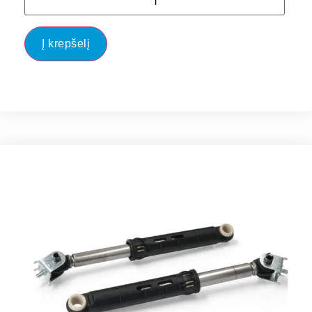
Į krepšelį