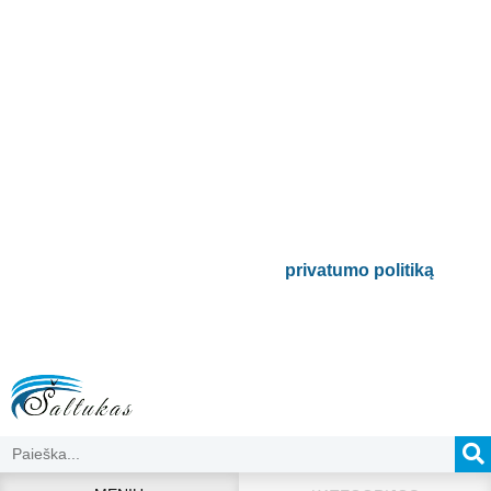
Prenumeruokite mūsų
naujienlaiškį
Būsite pirmieji informuoti apie naujausias
buitinės technikos tendencijas ir gausite
išskirtinių mūsų pasiūlymų.
Bus naudojamas pagal mūsų
privatumo politiką
.