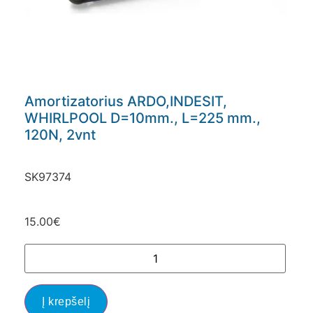
Amortizatorius ARDO,INDESIT,
WHIRLPOOL D=10mm., L=225 mm.,
120N, 2vnt
SK97374
15.00
€
Į krepšelį