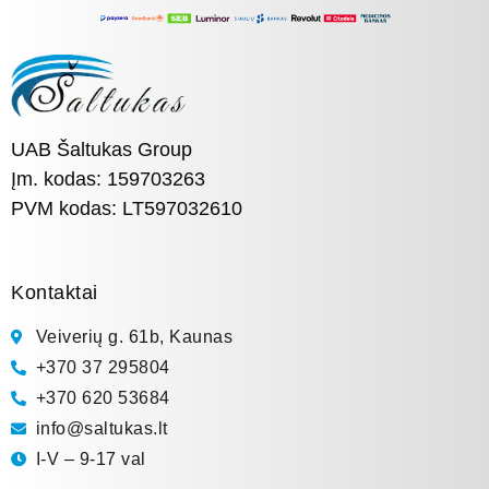
UAB Šaltukas Group
Įm. kodas: 159703263
PVM kodas: LT597032610
Kontaktai
Veiverių g. 61b, Kaunas
+370 37 295804
+370 620 53684
info@saltukas.lt
I-V – 9-17 val