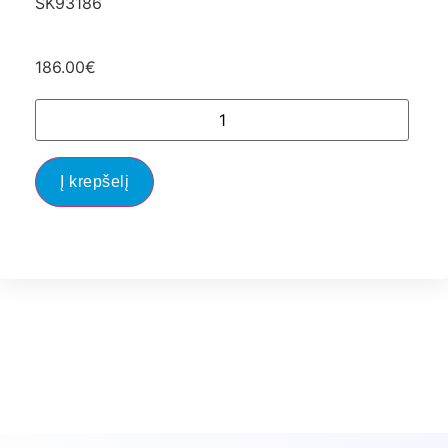
SK93186
186.00
€
Į krepšelį