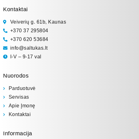
Kontaktai
Veiverių g. 61b, Kaunas
+370 37 295804
+370 620 53684
info@saltukas.lt
I-V – 9-17 val
Nuorodos
Parduotuvė
Servisas
Apie Įmonę
Kontaktai
Informacija