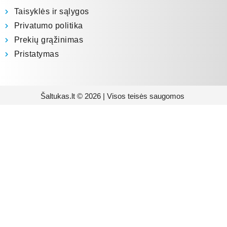
Taisyklės ir sąlygos
Privatumo politika
Prekių grąžinimas
Pristatymas
Šaltukas.lt © 2026 | Visos teisės saugomos
Prenumeruokite mūsų
naujienlaiškį
Būsite pirmieji informuoti apie naujausias
buitinės technikos tendencijas ir gausite
išskirtinių mūsų pasiūlymų.