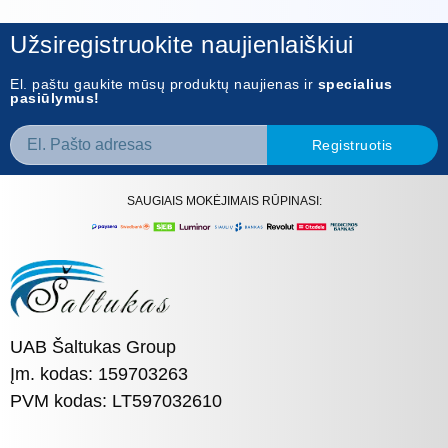
Užsiregistruokite naujienlaiškiui
El. paštu gaukite mūsų produktų naujienas ir
specialius
pasiūlymus!
Registruotis
SAUGIAIS MOKĖJIMAIS RŪPINASI:
UAB Šaltukas Group
Įm. kodas: 159703263
PVM kodas: LT597032610