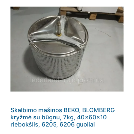
Skalbimo mašinos BEKO, BLOMBERG
kryžmė su būgnu, 7kg, 40x60x10
riebokšlis, 6205, 6206 guoliai