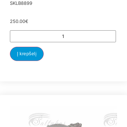
SKLB8899
250.00
€
Į krepšelį