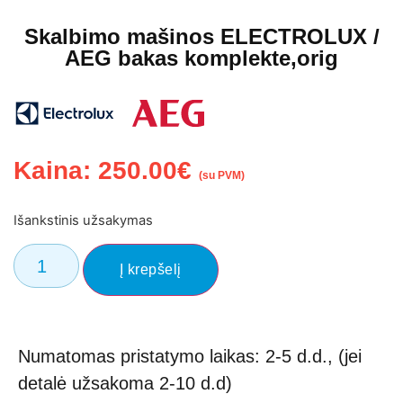
Skalbimo mašinos ELECTROLUX /
AEG bakas komplekte,orig
Kaina:
250.00
€
(su PVM)
Išankstinis užsakymas
Į krepšelį
Numatomas pristatymo laikas: 2-5 d.d., (jei
detalė užsakoma 2-10 d.d)