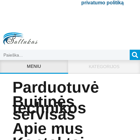
Bus naudojamas pagal mūsų
privatumo politiką
.
MENIU
KATEGORIJOS
Parduotuvė
Buitinės
technikos
servisas
Apie mus