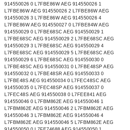
914550026 0 L7FBE86W AEG 914550026 1
L7FBE86W AEG 914550026 2 L7FBE86W AEG
914550026 3 L7FBE86W AEG 914550026 4
L7FBE86W AEG 914550027 0 L7FBE84W AEG
914550029 0 L7FBE68SC AEG 914550029 1
L7FBE68SC AEG 914550029 2 L7FBE68SC AEG
914550029 3 L7FBE68SC AEG 914550029 4
L7FBE68SC AEG 914550029 5 L7FBE68SC AEG
914550029 6 L7FBE68SC AEG 914550030 0
L7FBE48SC AEG 914550031 0 L7FBE48SP AEG
914550032 0 L7FBE48SR AEG 914550033 0
L7FBE48S AEG 914550034 0 L7FEC48SC AEG
914550035 0 L7FEC48SP AEG 914550037 0
L7FEC48S AEG 914550038 0 L7FEE841 AEG
914550046 0 L7FBM862E AEG 914550046 1
L7FBM862E AEG 914550046 2 L7FBM862E AEG
914550046 3 L7FBM862E AEG 914550046 4
L7FBM862E AEG 914550046 5 L7FBM862E AEG
914550050 0 L7FE74688 AEG 914550050 1