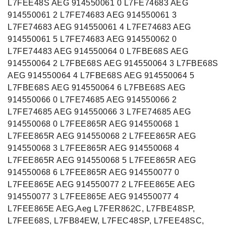
L7FEE48S AEG 914550061 0 L7FE74683 AEG
914550061 2 L7FE74683 AEG 914550061 3
L7FE74683 AEG 914550061 4 L7FE74683 AEG
914550061 5 L7FE74683 AEG 914550062 0
L7FE74483 AEG 914550064 0 L7FBE68S AEG
914550064 2 L7FBE68S AEG 914550064 3 L7FBE68S
AEG 914550064 4 L7FBE68S AEG 914550064 5
L7FBE68S AEG 914550064 6 L7FBE68S AEG
914550066 0 L7FE74685 AEG 914550066 2
L7FE74685 AEG 914550066 3 L7FE74685 AEG
914550068 0 L7FEE865R AEG 914550068 1
L7FEE865R AEG 914550068 2 L7FEE865R AEG
914550068 3 L7FEE865R AEG 914550068 4
L7FEE865R AEG 914550068 5 L7FEE865R AEG
914550068 6 L7FEE865R AEG 914550077 0
L7FEE865E AEG 914550077 2 L7FEE865E AEG
914550077 3 L7FEE865E AEG 914550077 4
L7FEE865E AEG,Aeg L7FER862C, L7FBE48SP,
L7FEE68S, L7FB84EW, L7FEC48SP, L7FEE48SC,