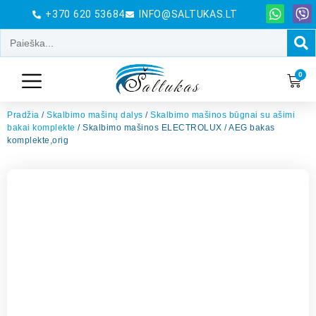
+370 620 53684
INFO@SALTUKAS.LT
0
Pradžia
/
Skalbimo mašinų dalys
/
Skalbimo mašinos būgnai su ašimi
bakai komplekte
/ Skalbimo mašinos ELECTROLUX / AEG bakas
komplekte,orig