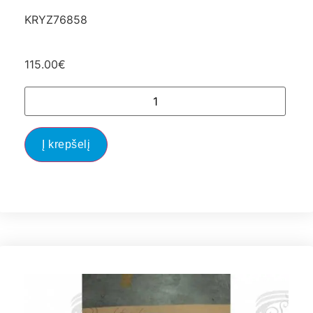
KRYZ76858
115.00
€
Į krepšelį