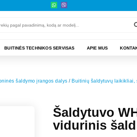
BUITINĖS TECHNIKOS SERVISAS
APIE MUS
KONTAK
moninės šaldymo įrangos dalys
/
Buitinių šaldytuvų laikikliai,
Šaldytuvo W
vidurinis šald