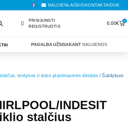
NAUJIENLAIŠKIS
KONTAKTAI
DUK
PRISIJUNGTI
0
0.00
€
REGISTRUOTIS
PAGALBA UŽSISAKANT
NAUJIENOS
TAI
 stalčiai, lentynos ir kitos plastmasinės detalės
/ Šaldytuvo
HIRLPOOL/INDESIT
iklio stalčius