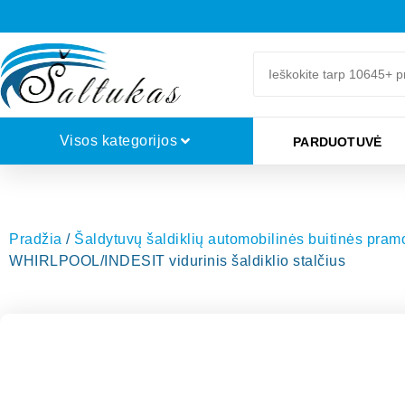
Visos kategorijos
PARDUOTUVĖ
Pradžia
/
Šaldytuvų šaldiklių automobilinės buitinės pra
WHIRLPOOL/INDESIT vidurinis šaldiklio stalčius