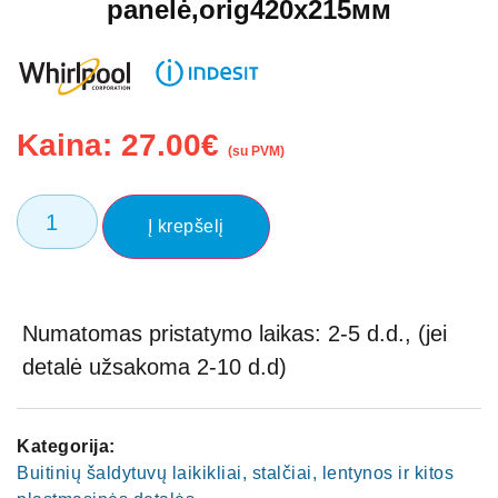
panelė,orig420х215мм
Kaina:
27.00
€
(su PVM)
Į krepšelį
Numatomas pristatymo laikas: 2-5 d.d., (jei
detalė užsakoma 2-10 d.d)
Kategorija:
Buitinių šaldytuvų laikikliai, stalčiai, lentynos ir kitos