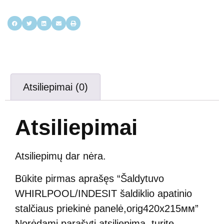
Atsiliepimai (0)
Atsiliepimai
Atsiliepimų dar nėra.
Būkite pirmas aprašęs “Šaldytuvo
WHIRLPOOL/INDESIT šaldiklio apatinio
stalčiaus priekinė panelė,orig420х215мм”
Norėdami parašyti atsiliepimą, turite