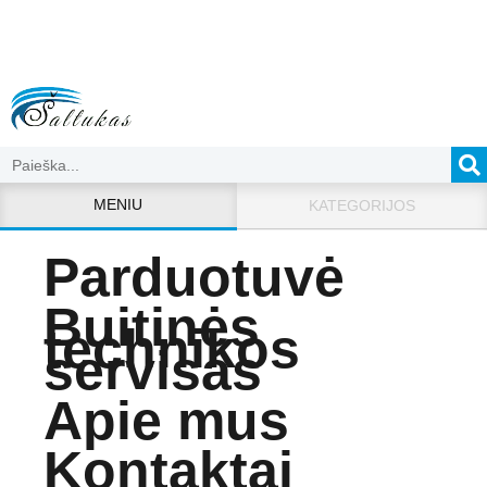
MENIU
KATEGORIJOS
Parduotuvė
Buitinės
technikos
servisas
Apie mus
Kontaktai