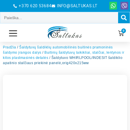
+370 620 53684
INFO@SALTUKAS.LT
0
Pradžia
/
Šaldytuvų šaldiklių automobilinės buitinės pramoninės
šaldymo įrangos dalys
/
Buitinių šaldytuvų laikikliai, stalčiai, lentynos ir
kitos plastmasinės detalės
/ Šaldytuvo WHIRLPOOL/INDESIT šaldiklio
apatinio stalčiaus priekinė panelė,orig420х215мм