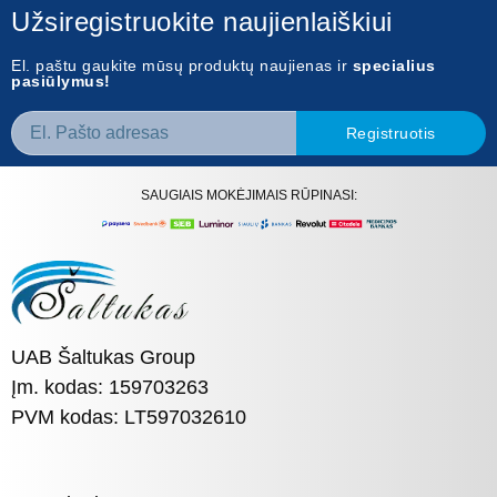
Užsiregistruokite naujienlaiškiui
El. paštu gaukite mūsų produktų naujienas ir
specialius
pasiūlymus!
Registruotis
SAUGIAIS MOKĖJIMAIS RŪPINASI:
UAB Šaltukas Group
Įm. kodas: 159703263
PVM kodas: LT597032610