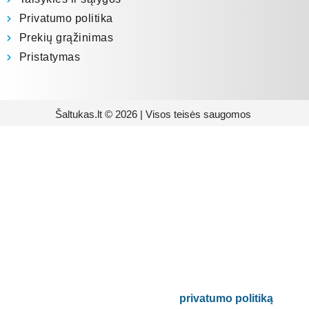
Privatumo politika
Prekių grąžinimas
Pristatymas
Šaltukas.lt © 2026 | Visos teisės saugomos
Prenumeruokite mūsų
naujienlaiškį
Būsite pirmieji informuoti apie naujausias
buitinės technikos tendencijas ir gausite
išskirtinių mūsų pasiūlymų.
Bus naudojamas pagal mūsų
privatumo politiką
.