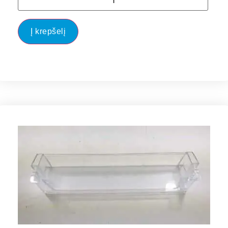
Į krepšelį