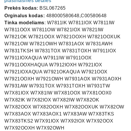
plastmasinės detalės
Prekės kodas:
BSL067265
Orginalus kodas:
488000580648,C00580648
Tinka modeliams
: W7811IK W7811IOX W7811IW
W7811OOX W7811OW W7821IOX W7821IW
W7821OK W7821OOX W7821OOXH W7821OOXUK
W7821OW W7821OWH W7831AOX W7831AWH
W7831TKSH W7831TOX W7831TOXH W7911IOX
W7911IOXAQUA W7911IW W7911OOX
W7911OOXHAQUA W7912IOXH W7921IOX
W7921IOXAQUA W7921OKAQUA W7921OOX
W7921OOXH W7921OWH W7931AOX W7931AOXH
W7931AW W7931TOX W7931TOXH W7931TW
W7X81IOX W7X81IW W7X81OOX W7X81OOX0
W7X82IK W7X82IOX W7X82IW W7X82OK
W7X82OOX W7X82OOXH W7X82OOXUK W7X82OW
W7X83AOX W7X83AOX1 W7X83AW W7X83TKS
W7X83TKS2 W7X91IOX W7X92IOX W7X92OOX
W7X92OOXH W7X92OWH