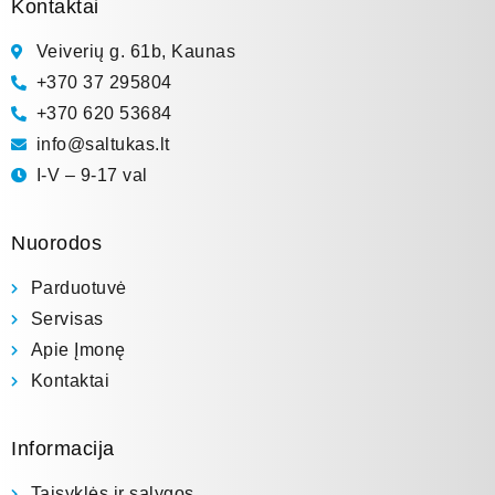
Kontaktai
Veiverių g. 61b, Kaunas
+370 37 295804
+370 620 53684
info@saltukas.lt
I-V – 9-17 val
Nuorodos
Parduotuvė
Servisas
Apie Įmonę
Kontaktai
Informacija
Taisyklės ir sąlygos