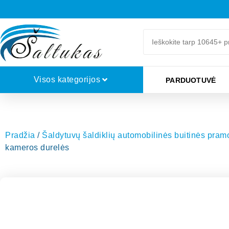
Visos kategorijos
PARDUOTUVĖ
Pradžia
/
Šaldytuvų šaldiklių automobilinės buitinės pra
kameros durelės