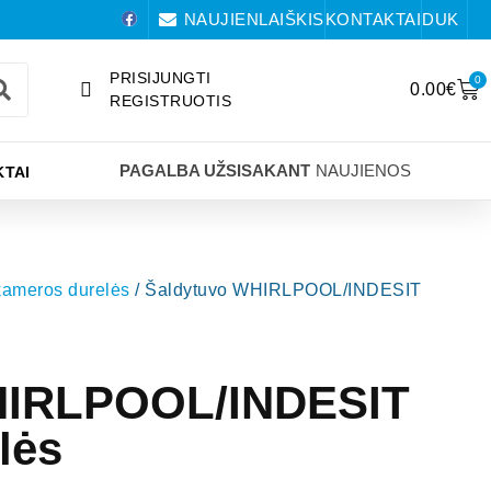
NAUJIENLAIŠKIS
KONTAKTAI
DUK
PRISIJUNGTI
0
0.00
€
REGISTRUOTIS
PAGALBA UŽSISAKANT
NAUJIENOS
TAI
kameros durelės
/ Šaldytuvo WHIRLPOOL/INDESIT
HIRLPOOL/INDESIT
lės