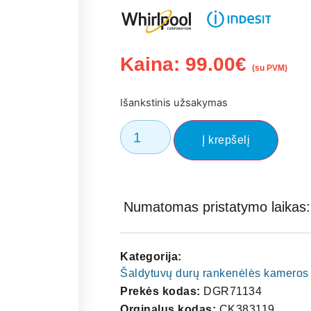
Kaina:
99.00
€
(su PVM)
Išankstinis užsakymas
Į krepšelį
Numatomas pristatymo laikas: 
Kategorija:
Šaldytuvų durų rankenėlės kameros
Prekės kodas:
DGR71134
Orginalus kodas:
CK383119