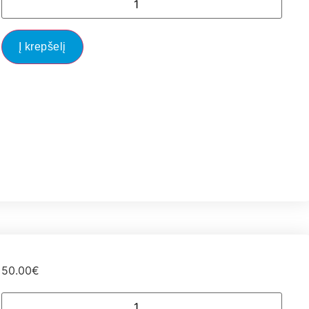
Į krepšelį
50.00
€