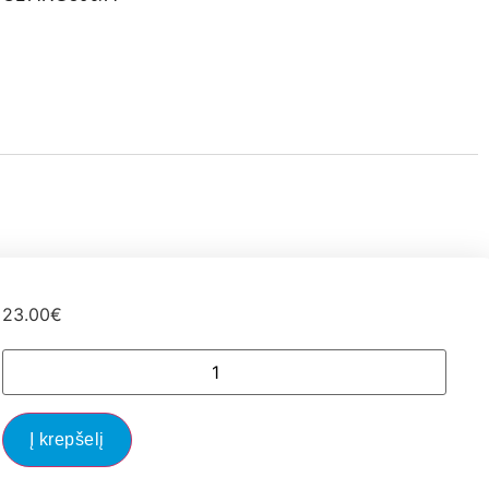
23.00
€
Į krepšelį