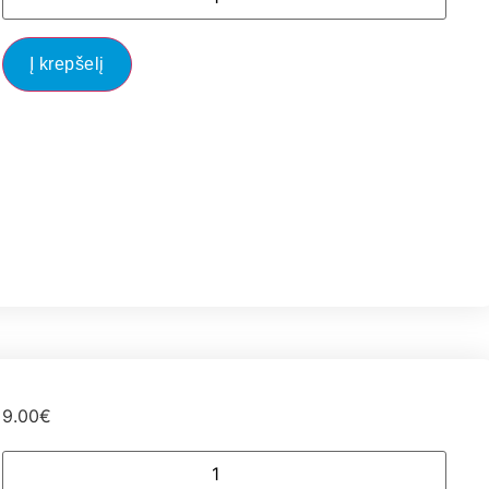
Į krepšelį
9.00
€