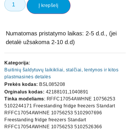
Į krepšelį
Numatomas pristatymo laikas: 2-5 d.d., (jei
detalė užsakoma 2-10 d.d)
Kategorija:
Buitinių šaldytuvų laikikliai, stalčiai, lentynos ir kitos
plastmasinės detalės
Prekės kodas:
BSL085208
Orginalus kodas:
42188101,1040891
Tinka modeliams
: RFFC17054AWHNE 10756253
5102244171 Freestanding fridge freezers Standart
RFFC17054AWHNE 10756253 5102907696
Freestanding fridge freezers Standart
RFFC17054AWHNE 10756253 5102526366