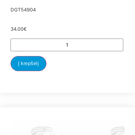
DGT54904
34.00
€
Į krepšelį