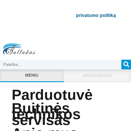
Bus naudojamas pagal mūsų
privatumo politiką
.
MENIU
KATEGORIJOS
Parduotuvė
Buitinės
technikos
servisas