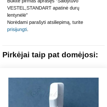
Būkite pirmas aprašęs “Šaldytuvo
VESTEL,STANDART apatinė durų
lentynėlė”
Norėdami parašyti atsiliepimą, turite
prisijungti
.
Pirkėjai taip pat domėjosi: