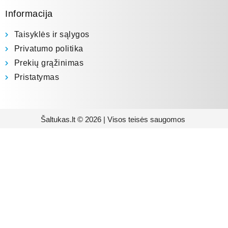
Informacija
Taisyklės ir sąlygos
Privatumo politika
Prekių grąžinimas
Pristatymas
Šaltukas.lt © 2026 | Visos teisės saugomos
Prenumeruokite mūsų
naujienlaiškį
Būsite pirmieji informuoti apie naujausias
buitinės technikos tendencijas ir gausite
išskirtinių mūsų pasiūlymų.