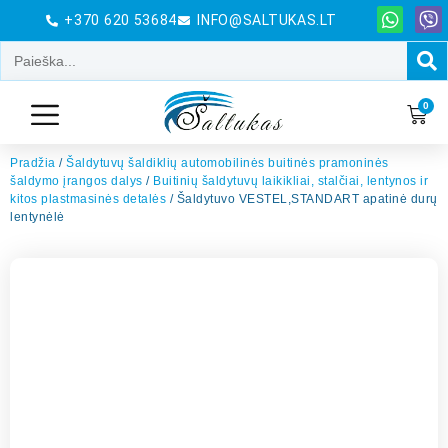
+370 620 53684
INFO@SALTUKAS.LT
0
Pradžia
/
Šaldytuvų šaldiklių automobilinės buitinės pramoninės
šaldymo įrangos dalys
/
Buitinių šaldytuvų laikikliai, stalčiai, lentynos ir
kitos plastmasinės detalės
/ Šaldytuvo VESTEL,STANDART apatinė durų
lentynėlė