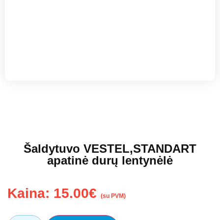
Šaldytuvo VESTEL,STANDART
apatinė durų lentynėlė
Kaina:
15.00
€
(su PVM)