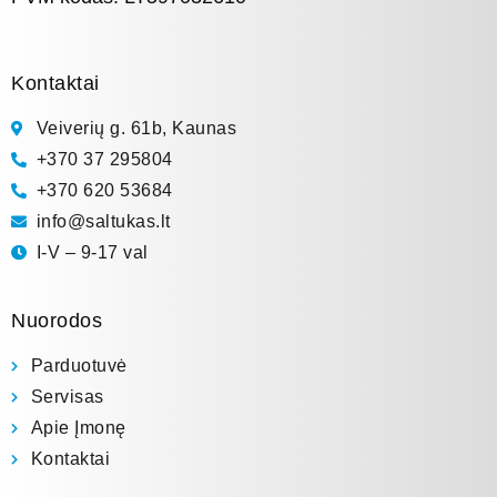
Kontaktai
Veiverių g. 61b, Kaunas
+370 37 295804
+370 620 53684
info@saltukas.lt
I-V – 9-17 val
Nuorodos
Parduotuvė
Servisas
Apie Įmonę
Kontaktai