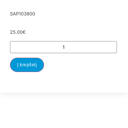
SAP103800
25.00
€
Į krepšelį