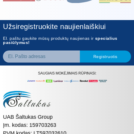
Užsiregistruokite naujienlaiškiui
El. paštu gaukite mūsų produktų naujienas ir
specialius
pasiūlymus!
Registruotis
SAUGIAIS MOKĖJIMAIS RŪPINASI:
UAB Šaltukas Group
Įm. kodas: 159703263
PVM kodas: LT597032610