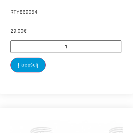
RTY869054
29.00
€
Į krepšelį