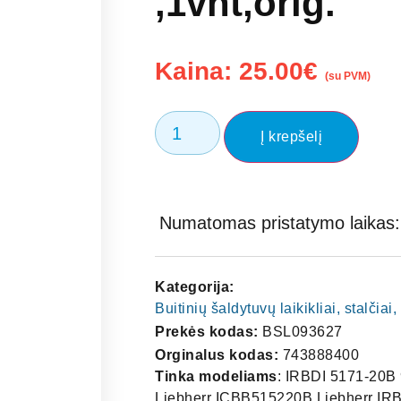
,1vnt,orig.
Kaina:
25.00
€
(su PVM)
Į krepšelį
Numatomas pristatymo laikas: 
Kategorija:
Buitinių šaldytuvų laikikliai, stalčia
Prekės kodas:
BSL093627
Orginalus kodas:
743888400
Tinka modeliams
: IRBDI 5171-20
Liebherr ICBB515220B Liebherr I