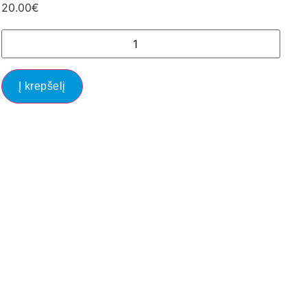
20.00
€
Į krepšelį