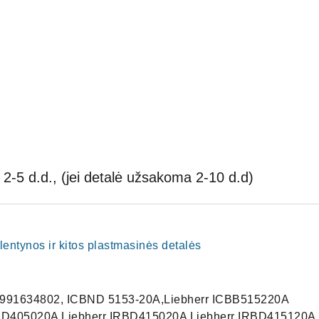
2-5 d.d., (jei detalė užsakoma 2-10 d.d)
i, lentynos ir kitos plastmasinės detalės
B 991634802, ICBND 5153-20A,Liebherr ICBB515220A
RBD405020A Liebherr IRBD415020A Liebherr IRBD415120A