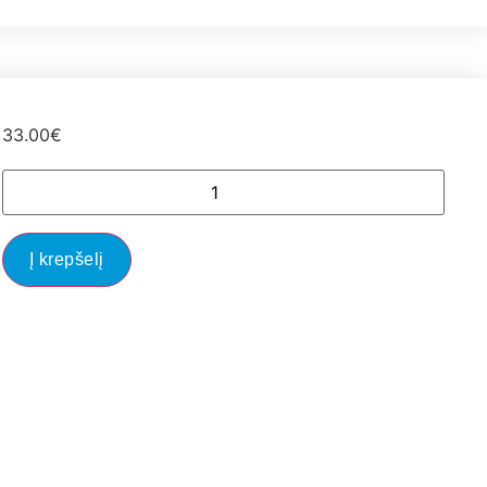
33.00
€
Į krepšelį