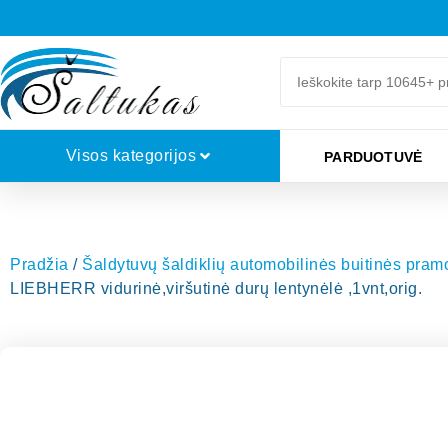
Visos kategorijos
PARDUOTUVĖ
Pradžia
/
Šaldytuvų šaldiklių automobilinės buitinės pra
LIEBHERR vidurinė,viršutinė durų lentynėlė ,1vnt,orig.