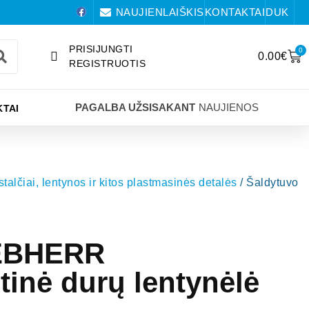
NAUJIENLAIŠKIS
KONTAKTAI
DUK
PRISIJUNGTI
0
0.00
€
REGISTRUOTIS
PAGALBA UŽSISAKANT
NAUJIENOS
TAI
 stalčiai, lentynos ir kitos plastmasinės detalės
/ Šaldytuvo
IEBHERR
utinė durų lentynėlė