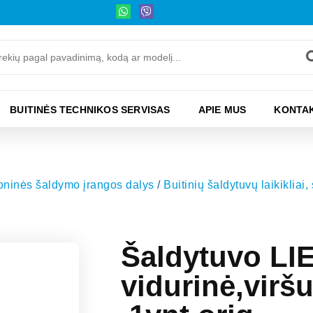
BUITINĖS TECHNIKOS SERVISAS
APIE MUS
KONTAK
moninės šaldymo įrangos dalys
/
Buitinių šaldytuvų laikikliai,
Šaldytuvo L
vidurinė,virš