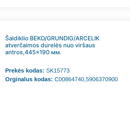
Šaldiklio BEKO/GRUNDIG/ARCELIK
atverčaimos durelės nuo viršaus
antros,445×190 мм.
Prekės kodas:
SK15773
Orginalus kodas:
C00864740,5906370900