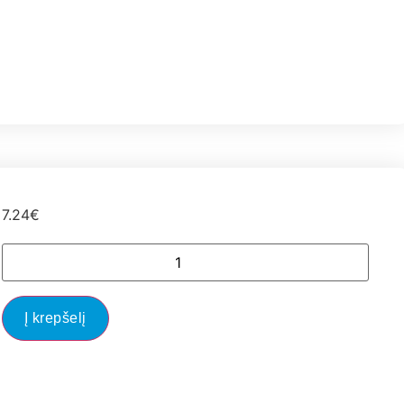
7.24
€
Į krepšelį