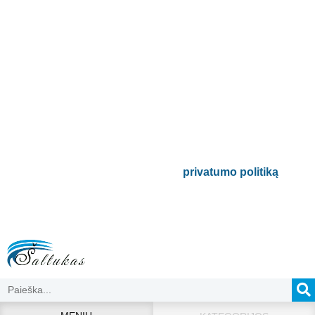
Prenumeruokite mūsų
naujienlaiškį
Būsite pirmieji informuoti apie naujausias
buitinės technikos tendencijas ir gausite
išskirtinių mūsų pasiūlymų.
Bus naudojamas pagal mūsų
privatumo politiką
.