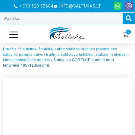
+370 620 53684
INFO@SALTUKAS.LT
0
Pradžia
/
Šaldytuvų šaldiklių automobilinės buitinės pramoninės
šaldymo įrangos dalys
/
Buitinių šaldytuvų laikikliai, stalčiai, lentynos ir
kitos plastmasinės detalės
/ Šaldytuvo GORENJE apatinė durų
lentynėlė,485×110мм,orig.