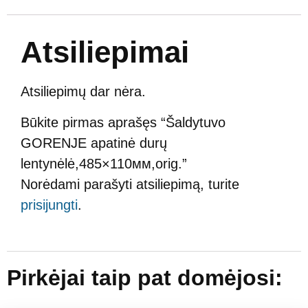
Atsiliepimai
Atsiliepimų dar nėra.
Būkite pirmas aprašęs “Šaldytuvo
GORENJE apatinė durų
lentynėlė,485×110мм,orig.”
Norėdami parašyti atsiliepimą, turite
prisijungti
.
Pirkėjai taip pat domėjosi: