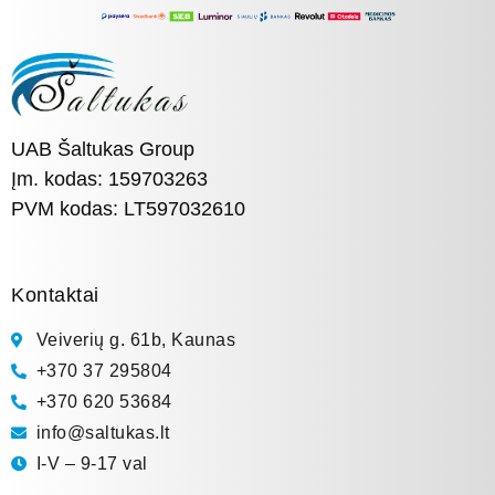
UAB Šaltukas Group
Įm. kodas: 159703263
PVM kodas: LT597032610
Kontaktai
Veiverių g. 61b, Kaunas
+370 37 295804
+370 620 53684
info@saltukas.lt
I-V – 9-17 val