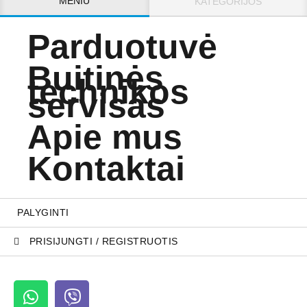
MENIU
KATEGORIJOS
Parduotuvė
Buitinės
technikos
servisas
Apie mus
Kontaktai
PALYGINTI
PRISIJUNGTI / REGISTRUOTIS