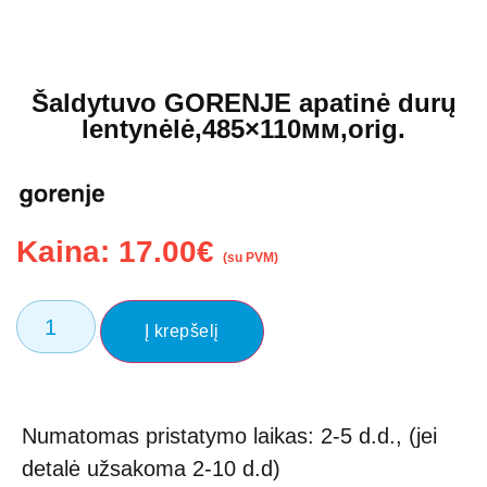
Šaldytuvo GORENJE apatinė durų
lentynėlė,485×110мм,orig.
Kaina:
17.00
€
(su PVM)
Į krepšelį
Numatomas pristatymo laikas: 2-5 d.d., (jei
detalė užsakoma 2-10 d.d)