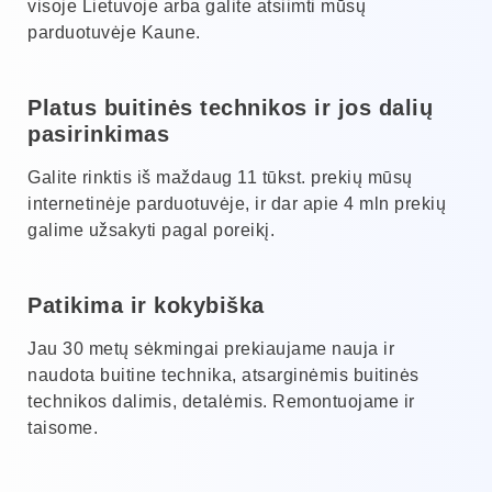
visoje Lietuvoje arba galite atsiimti mūsų
parduotuvėje Kaune.
Platus buitinės technikos ir jos dalių
pasirinkimas
Galite rinktis iš maždaug 11 tūkst. prekių mūsų
internetinėje parduotuvėje, ir dar apie 4 mln prekių
galime užsakyti pagal poreikį.
Patikima ir kokybiška
Jau 30 metų sėkmingai prekiaujame nauja ir
naudota buitine technika, atsarginėmis buitinės
technikos dalimis, detalėmis. Remontuojame ir
taisome.