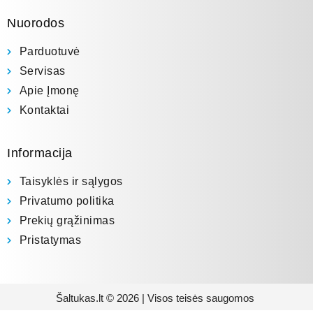
Nuorodos
Parduotuvė
Servisas
Apie Įmonę
Kontaktai
Informacija
Taisyklės ir sąlygos
Privatumo politika
Prekių grąžinimas
Pristatymas
Šaltukas.lt © 2026 | Visos teisės saugomos