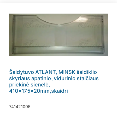
Šaldytuvo ATLANT, MINSK šaldiklio
skyriaus apatinio ,vidurinio stalčiaus
priekinė sienelė,
410x175x20mm,skaidri
741421005