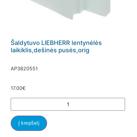
Šaldytuvo LIEBHERR lentynėlės
laikiklis,dešinės pusės,orig
AP3820551
17.00
€
Į krepšelį