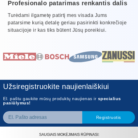
Profesionalo patarimas renkantis dalis
Turėdami ilgametę patirtį mes visada Jums
patarsime kurią detalę geriau pasirinkti konkrečioje
situacijoje ir kas tiks būtent Jūsų poreikiui.
Užsiregistruokite naujienlaiškiui
El. paštu gaukite mūsų produktų naujienas ir
specialius
pasiūlymus!
Registruotis
SAUGIAIS MOKĖJIMAIS RŪPINASI: