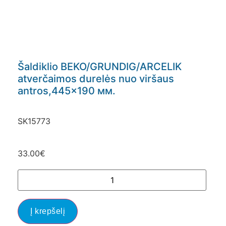
Šaldiklio BEKO/GRUNDIG/ARCELIK
atverčaimos durelės nuo viršaus
antros,445×190 мм.
SK15773
33.00
€
Į krepšelį