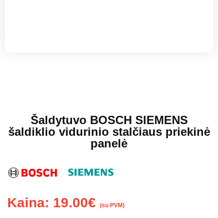
Šaldytuvo BOSCH SIEMENS
šaldiklio vidurinio stalčiaus priekinė
panelė
Kaina:
19.00
€
(su PVM)