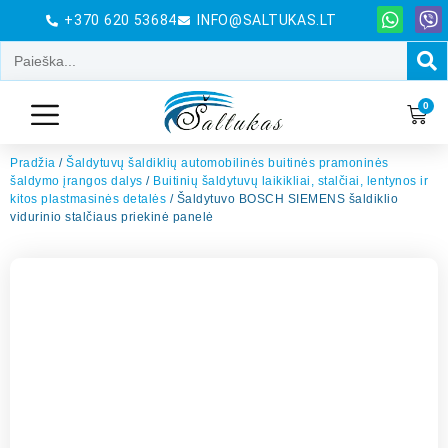
+370 620 53684
INFO@SALTUKAS.LT
0
Pradžia
/
Šaldytuvų šaldiklių automobilinės buitinės pramoninės
šaldymo įrangos dalys
/
Buitinių šaldytuvų laikikliai, stalčiai, lentynos ir
kitos plastmasinės detalės
/ Šaldytuvo BOSCH SIEMENS šaldiklio
vidurinio stalčiaus priekinė panelė