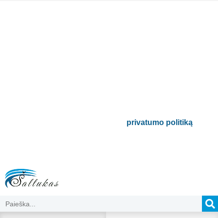
Prenumeruokite mūsų
naujienlaiškį
Būsite pirmieji informuoti apie naujausias
buitinės technikos tendencijas ir gausite
išskirtinių mūsų pasiūlymų.
Bus naudojamas pagal mūsų
privatumo politiką
.