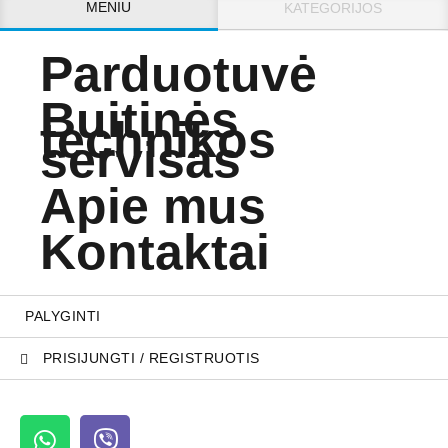
MENIU
KATEGORIJOS
Parduotuvė
Buitinės
technikos
servisas
Apie mus
Kontaktai
PALYGINTI
PRISIJUNGTI / REGISTRUOTIS