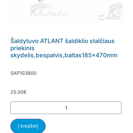
Šaldytuvo ATLANT šaldiklio stalčiaus
priekinis
skydelis,bespalvis,baltas185x470mm
SAP103800
25.00
€
Į krepšelį