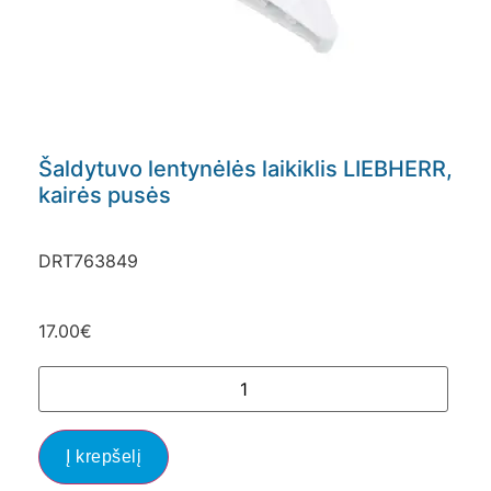
Šaldytuvo lentynėlės laikiklis LIEBHERR,
kairės pusės
DRT763849
17.00
€
Į krepšelį