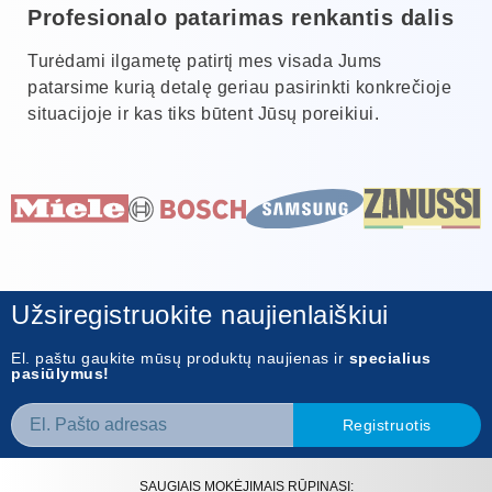
Profesionalo patarimas renkantis dalis
Turėdami ilgametę patirtį mes visada Jums
patarsime kurią detalę geriau pasirinkti konkrečioje
situacijoje ir kas tiks būtent Jūsų poreikiui.
Užsiregistruokite naujienlaiškiui
El. paštu gaukite mūsų produktų naujienas ir
specialius
pasiūlymus!
Registruotis
SAUGIAIS MOKĖJIMAIS RŪPINASI: