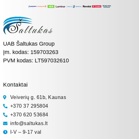
UAB Šaltukas Group
Įm. kodas: 159703263
PVM kodas: LT597032610
Kontaktai
Veiverių g. 61b, Kaunas
+370 37 295804
+370 620 53684
info@saltukas.lt
I-V – 9-17 val