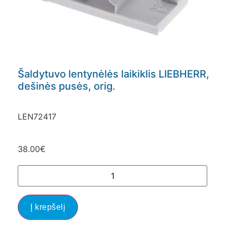
Šaldytuvo lentynėlės laikiklis LIEBHERR,
dešinės pusės, orig.
LEN72417
38.00
€
Į krepšelį