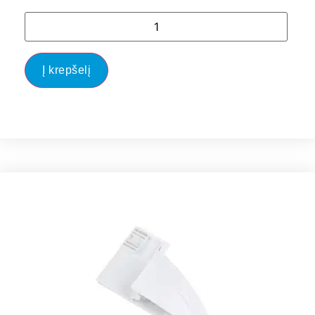
Į krepšelį