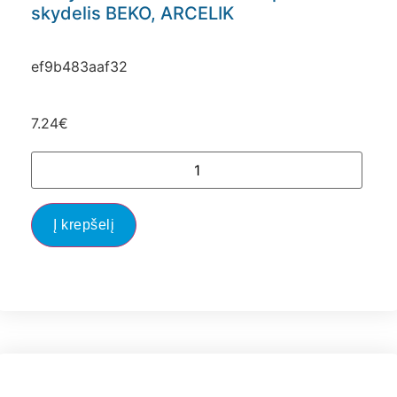
skydelis BEKO, ARCELIK
ef9b483aaf32
7.24
€
Į krepšelį