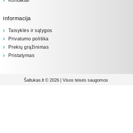
Kontaktai
Informacija
Taisyklės ir sąlygos
Privatumo politika
Prekių grąžinimas
Pristatymas
Šaltukas.lt © 2026 | Visos teisės saugomos
Prenumeruokite mūsų
naujienlaiškį
Būsite pirmieji informuoti apie naujausias