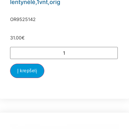
lentynėlė,1vnt,orig
OR9525142
31.00
€
Į krepšelį