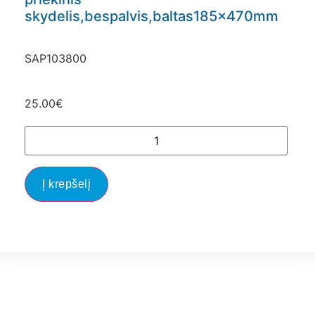
skydelis,bespalvis,baltas185x470mm
SAP103800
25.00
€
Į krepšelį