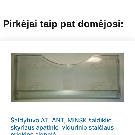
Pirkėjai taip pat domėjosi:
Šaldytuvo ATLANT, MINSK šaldiklio
skyriaus apatinio ,vidurinio stalčiaus
priekinė sienelė,