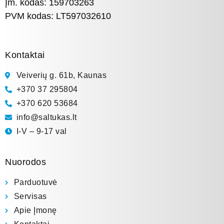
Įm. kodas: 159703263
PVM kodas: LT597032610
Kontaktai
Veiverių g. 61b, Kaunas
+370 37 295804
+370 620 53684
info@saltukas.lt
I-V – 9-17 val
Nuorodos
Parduotuvė
Servisas
Apie Įmonę