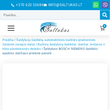
+370 620 53684
INFO@SALTUKAS.LT
0
Pradžia
/
Šaldytuvų šaldiklių automobilinės buitinės pramoninės
šaldymo įrangos dalys
/
Buitinių šaldytuvų laikikliai, stalčiai, lentynos ir
kitos plastmasinės detalės
/ Šaldytuvo BOSCH SIEMENS šaldiklio
apatinio stalčiaus priekinė panelė