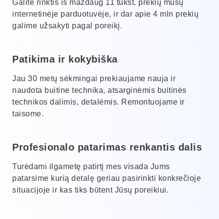
Galite rinktis iš maždaug 11 tūkst. prekių mūsų
internetinėje parduotuvėje, ir dar apie 4 mln prekių
galime užsakyti pagal poreikį.
Patikima ir kokybiška
Jau 30 metų sėkmingai prekiaujame nauja ir
naudota buitine technika, atsarginėmis buitinės
technikos dalimis, detalėmis. Remontuojame ir
taisome.
Profesionalo patarimas renkantis dalis
Turėdami ilgametę patirtį mes visada Jums
patarsime kurią detalę geriau pasirinkti konkrečioje
situacijoje ir kas tiks būtent Jūsų poreikiui.