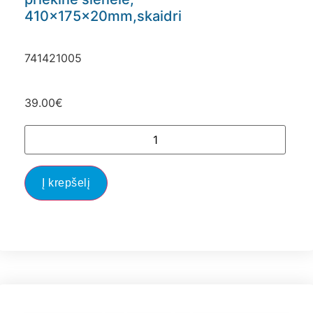
410x175x20mm,skaidri
741421005
39.00
€
Į krepšelį