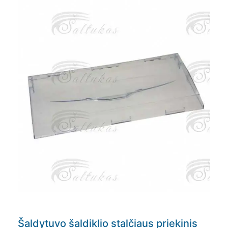
Šaldytuvo šaldiklio stalčiaus priekinis