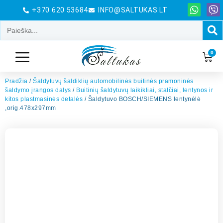
+370 620 53684
INFO@SALTUKAS.LT
0
Pradžia
/
Šaldytuvų šaldiklių automobilinės buitinės pramoninės
šaldymo įrangos dalys
/
Buitinių šaldytuvų laikikliai, stalčiai, lentynos ir
kitos plastmasinės detalės
/ Šaldytuvo BOSCH/SIEMENS lentynėlė
,orig.478x297mm