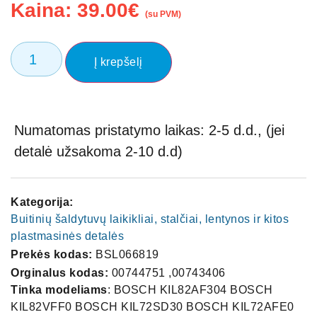
Kaina:
39.00
€
(su PVM)
Į krepšelį
Numatomas pristatymo laikas: 2-5 d.d., (jei
detalė užsakoma 2-10 d.d)
Kategorija:
Buitinių šaldytuvų laikikliai, stalčiai, lentynos ir kitos
plastmasinės detalės
Prekės kodas:
BSL066819
Orginalus kodas:
00744751 ,00743406
Tinka modeliams
: BOSCH KIL82AF304 BOSCH
KIL82VFF0 BOSCH KIL72SD30 BOSCH KIL72AFE0