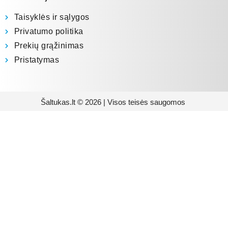
Taisyklės ir sąlygos
Privatumo politika
Prekių grąžinimas
Pristatymas
Šaltukas.lt © 2026 | Visos teisės saugomos
Prenumeruokite mūsų
naujienlaiškį
Būsite pirmieji informuoti apie naujausias
buitinės technikos tendencijas ir gausite
išskirtinių mūsų pasiūlymų.