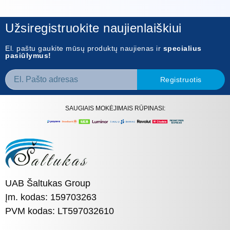
Užsiregistruokite naujienlaiškiui
El. paštu gaukite mūsų produktų naujienas ir
specialius
pasiūlymus!
Registruotis
SAUGIAIS MOKĖJIMAIS RŪPINASI:
UAB Šaltukas Group
Įm. kodas: 159703263
PVM kodas: LT597032610