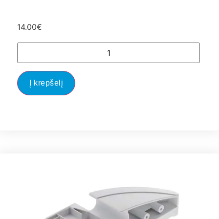
14.00
€
Į krepšelį