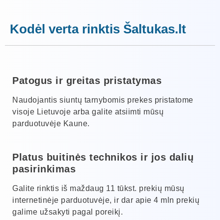
Kodėl verta rinktis Šaltukas.lt
Patogus ir greitas pristatymas
Naudojantis siuntų tarnybomis prekes pristatome
visoje Lietuvoje arba galite atsiimti mūsų
parduotuvėje Kaune.
Platus buitinės technikos ir jos dalių
pasirinkimas
Galite rinktis iš maždaug 11 tūkst. prekių mūsų
internetinėje parduotuvėje, ir dar apie 4 mln prekių
galime užsakyti pagal poreikį.