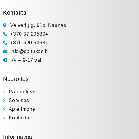
Kontaktai
Veiverių g. 61b, Kaunas
+370 37 295804
+370 620 53684
info@saltukas.lt
I-V – 9-17 val
Nuorodos
Parduotuvė
Servisas
Apie Įmonę
Kontaktai
Informacija