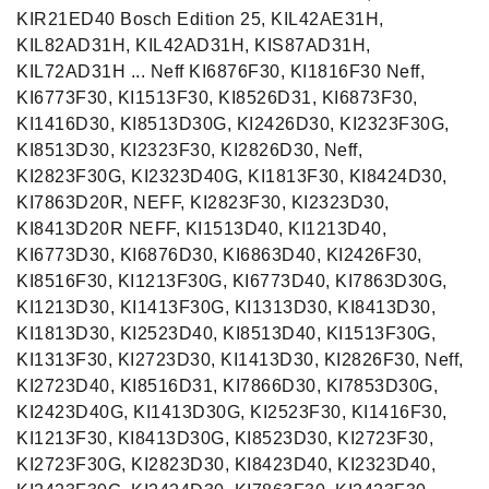
KIR21ED40 Bosch Edition 25, KIL42AE31H,
KIL82AD31H, KIL42AD31H, KIS87AD31H,
KIL72AD31H ... Neff KI6876F30, KI1816F30 Neff,
KI6773F30, KI1513F30, KI8526D31, KI6873F30,
KI1416D30, KI8513D30G, KI2426D30, KI2323F30G,
KI8513D30, KI2323F30, KI2826D30, Neff,
KI2823F30G, KI2323D40G, KI1813F30, KI8424D30,
KI7863D20R, NEFF, KI2823F30, KI2323D30,
KI8413D20R NEFF, KI1513D40, KI1213D40,
KI6773D30, KI6876D30, KI6863D40, KI2426F30,
KI8516F30, KI1213F30G, KI6773D40, KI7863D30G,
KI1213D30, KI1413F30G, KI1313D30, KI8413D30,
KI1813D30, KI2523D40, KI8513D40, KI1513F30G,
KI1313F30, KI2723D30, KI1413D30, KI2826F30, Neff,
KI2723D40, KI8516D31, KI7866D30, KI7853D30G,
KI2423D40G, KI1413D30G, KI2523F30, KI1416F30,
KI1213F30, KI8413D30G, KI8523D30, KI2723F30,
KI2723F30G, KI2823D30, KI8423D40, KI2323D40,