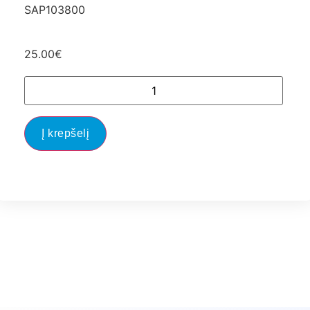
SAP103800
25.00
€
Į krepšelį