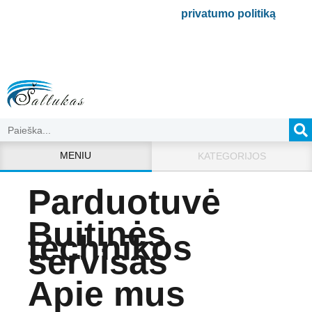
Bus naudojamas pagal mūsų
privatumo politiką
.
MENIU
KATEGORIJOS
Parduotuvė
Buitinės
technikos
servisas
Apie mus