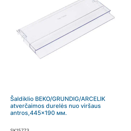
Šaldiklio BEKO/GRUNDIG/ARCELIK
atverčaimos durelės nuo viršaus
antros,445×190 мм.
SK15773