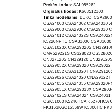
Prekės kodas:
SAL055282
Orginalus kodas:
K668512100
Tinka modeliams
: BEKO: CSA290
CSA24000 CSA24002 CSA24010 ,4
CSA29000 CSA29002 CSA29010 C
CSA24012 CSA24022S CSA24022
K5220NFHC CSA31000 CSA31000
CSA31020X CSA29020S CN3291
CMV529221S CS328020 CS328020
CN327120S CN329120 CN329120
CSA29032X CSA29020 CSA29022
CSA31032 CSA31020T CNA29120
CSA29026 CSA24020 CNA29122T
CSA24035 CSA24036 CSA29020P
CSA29031X CSA29033X CSA2903
CSA24021S CSA24024 CSA24031
CSK31000 K5240HCA K5270HCA 
FK3163KGC15369W K5300HC FK31