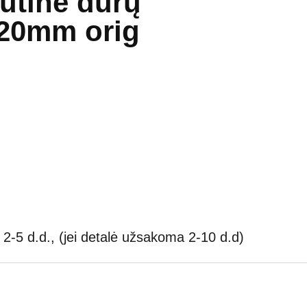
utinė durų
520mm orig
2-5 d.d., (jei detalė užsakoma 2-10 d.d)