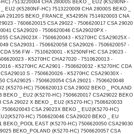
-HC) 7513220004 CHA 28000S BEKO _ EU2 (K5280NF-
 _ EU2 (K5280NF-HC) 7513220009 CHA 28000S BEKO _
CNA 29120S BEKO_FRANCE_K54295N 7514920003 CNA
023 - 7606620015 CSA 29022 - 7506620017 CSA 29020
20041 CSA29020 - 7506620046 CSA29020PX -
055 CSA29023X - 7506620043 - K5270HC CSA29025X -
049 CSA29031 - 7506620058 CSA29026 - 7506620057 -
CDA 556 FW - 7510620001 - K5250NFHC CSA 29023 -
506620023 - K5270HC CHA27020 - 7510620013 -
0016 - K5270HC ACA2901 - 7506620032 - K5270HC CDA
 CSA29010 S - 7506620026 - K5270HC CSA29030X -
50 CSA29025 - 7506620054 CSA 29021 - 7506620048
U2 (K5270-HC) 7506620013 CSA 29002 BEKO _ POLAND
23 BEKO _ EU2 (K5270-HC) 7506620017 CSA29022 BEKO
 CSA 29022 X BEKO _ EU2 (K5270-HC) 7506620033
) 7506620043 CSA 29023X BEKO _ EU2(K5270-HC)
EU2(K5270-HC) 7506620046 CSA29020 BEKO _ EU
21 BEKO_POOL EAST (K5270-HC) 7506620050 CSA29030
9025 BEKO_POLAND (K5270-HC) 7506620057 CSA