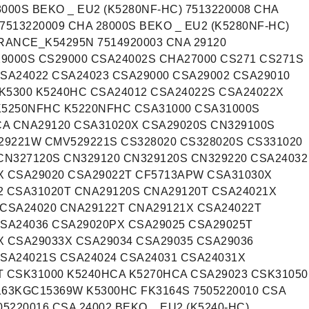
8000S BEKO _ EU2 (K5280NF-HC) 7513220008 CHA
 7513220009 CHA 28000S BEKO _ EU2 (K5280NF-HC)
RANCE_K54295N 7514920003 CNA 29120
9000S CS29000 CSA24002S CHA27000 CS271 CS271S
SA24022 CSA24023 CSA29000 CSA29002 CSA29010
 K5300 K5240HC CSA24012 CSA24022S CSA24022X
K5250NFHC K5220NFHC CSA31000 CSA31000S
A CNA29120 CSA31020X CSA29020S CN329100S
9221W CMV529221S CS328020 CS328020S CS331020
CN327120S CN329120 CN329120S CN329220 CSA24032
X CSA29020 CSA29022T CF5713APW CSA31030X
2 CSA31020T CNA29120S CNA29120T CSA24021X
 CSA24020 CNA29122T CNA29121X CSA24022T
CSA24036 CSA29020PX CSA29025 CSA29025T
X CSA29033X CSA29034 CSA29035 CSA29036
CSA24021S CSA24024 CSA24031 CSA24031X
T CSK31000 K5240HCA K5270HCA CSA29023 CSK31050
163KGC15369W K5300HC FK3164S 7505220010 CSA
05220016 CSA 24002 BEKO _ EU2 (K5240-HC)