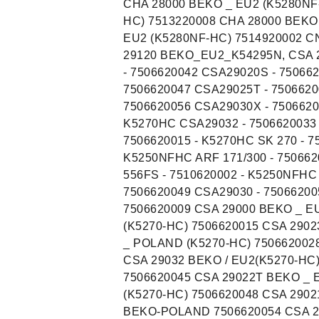
CHA 28000 BEKO _ EU2 (K5280NF
HC) 7513220008 CHA 28000 BEKO
EU2 (K5280NF-HC) 7514920002 
29120 BEKO_EU2_K54295N, CSA 29
- 7506620042 CSA29020S - 75066
7506620047 CSA29025T - 7506620
7506620056 CSA29030X - 7506620
K5270HC CSA29032 - 7506620033 
7506620015 - K5270HC SK 270 - 7
K5250NFHC ARF 171/300 - 750662
556FS - 7510620002 - K5250NFHC
7506620049 CSA29030 - 75066200
7506620009 CSA 29000 BEKO _ E
(K5270-HC) 7506620015 CSA 290
_ POLAND (K5270-HC) 7506620028
CSA 29032 BEKO / EU2(K5270-HC
7506620045 CSA 29022T BEKO _ 
(K5270-HC) 7506620048 CSA 290
BEKO-POLAND 7506620054 CSA 2