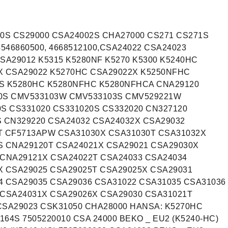
00S CS29000 CSA24002S CHA27000 CS271 CS271S
546860500, 4668512100,CSA24022 CSA24023
SA29012 K5315 K5280NF K5270 K5300 K5240HC
X CSA29022 K5270HC CSA29022X K5250NFHC
S K5280HC K5280NFHC K5280NFHCA CNA29120
00S CMV533103W CMV533103S CMV529221W
S CS331020 CS331020S CS332020 CN327120
S CN329220 CSA24032 CSA24032X CSA29032
T CF5713APW CSA31030X CSA31030T CSA31032X
S CNA29120T CSA24021X CSA29021 CSA29030X
 CNA29121X CSA24022T CSA24033 CSA24034
X CSA29025 CSA29025T CSA29025X CSA29031
4 CSA29035 CSA29036 CSA31022 CSA31035 CSA31036
 CSA24031X CSA29026X CSA29030 CSA31021T
CSA29023 CSK31050 CHA28000 HANSA: K5270HC
64S 7505220010 CSA 24000 BEKO _ EU2 (K5240-HC)