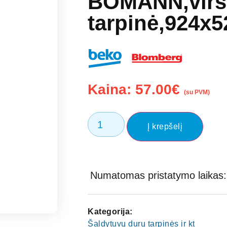
BOMANN,virš
tarpinė,924x
Kaina:
57.00
€
(su PVM)
Į krepšelį
Numatomas pristatymo laikas: 
Kategorija:
Šaldytuvų durų tarpinės ir kt