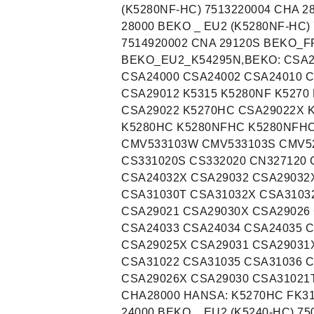
(K5280NF-HC) 7513220004 CHA 2
28000 BEKO _ EU2 (K5280NF-HC)
7514920002 CNA 29120S BEKO_F
BEKO_EU2_K54295N,BEKO: CSA2
CSA24000 CSA24002 CSA24010 C
CSA29012 K5315 K5280NF K5270
CSA29022 K5270HC CSA29022X 
K5280HC K5280NFHC K5280NFHC
CMV533103W CMV533103S CMV52
CS331020S CS332020 CN327120 
CSA24032X CSA29032 CSA29032
CSA31030T CSA31032X CSA3103
CSA29021 CSA29030X CSA29026
CSA24033 CSA24034 CSA24035 
CSA29025X CSA29031 CSA29031
CSA31022 CSA31035 CSA31036 
CSA29026X CSA29030 CSA31021
CHA28000 HANSA: K5270HC FK3
24000 BEKO _ EU2 (K5240-HC) 75