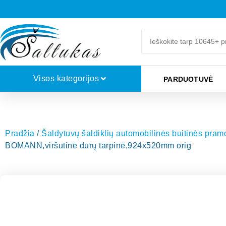
Visos kategorijos
PARDUOTUVĖ
Pradžia
/
Šaldytuvų šaldiklių automobilinės buitinės pra
BOMANN,viršutinė durų tarpinė,924x520mm orig