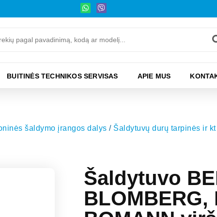
BUITINĖS TECHNIKOS SERVISAS
APIE MUS
KONTAK
moninės šaldymo įrangos dalys
/
Šaldytuvų durų tarpinės ir kt
Šaldytuvo B
BLOMBERG, 