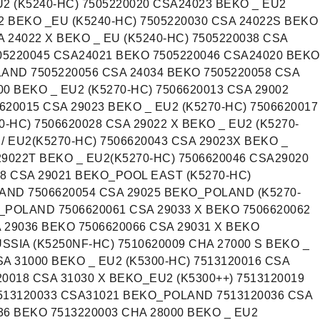
U2 (K5240-HC) 7505220020 CSA24023 BEKO _ EU2
22 BEKO _EU (K5240-HC) 7505220030 CSA 24022S BEKO
A 24022 X BEKO _ EU (K5240-HC) 7505220038 CSA
505220045 CSA24021 BEKO 7505220046 CSA24020 BEKO
AND 7505220056 CSA 24034 BEKO 7505220058 CSA
00 BEKO _ EU2 (K5270-HC) 7506620013 CSA 29002
620015 CSA 29023 BEKO _ EU2 (K5270-HC) 7506620017
-HC) 7506620028 CSA 29022 X BEKO _ EU2 (K5270-
 / EU2(K5270-HC) 7506620043 CSA 29023X BEKO _
29022T BEKO _ EU2(K5270-HC) 7506620046 CSA29020
48 CSA 29021 BEKO_POOL EAST (K5270-HC)
AND 7506620054 CSA 29025 BEKO_POLAND (K5270-
_POLAND 7506620061 CSA 29033 X BEKO 7506620062
 29036 BEKO 7506620066 CSA 29031 X BEKO
SSIA (K5250NF-HC) 7510620009 CHA 27000 S BEKO _
SA 31000 BEKO _ EU2 (K5300-HC) 7513120016 CSA
20018 CSA 31030 X BEKO_EU2 (K5300++) 7513120019
7513120033 CSA31021 BEKO_POLAND 7513120036 CSA
36 BEKO 7513220003 CHA 28000 BEKO _ EU2