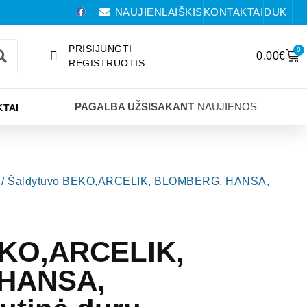
NAUJIENLAIŠKIS
KONTAKTAI
DUK
PRISIJUNGTI
0
0.00
€
REGISTRUOTIS
PAGALBA UŽSISAKANT
NAUJIENOS
TAI
/ Šaldytuvo BEKO,ARCELIK, BLOMBERG, HANSA,
EKO,ARCELIK,
HANSA,