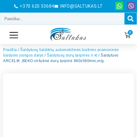
+370 620 53684
INFO@SALTUKAS.LT
0
Pradžia
/
Šaldytuvų šaldiklių automobilinės buitinės pramoninės
šaldymo įrangos dalys
/
Šaldytuvų durų tarpinės ir kt
/ Šaldytuvo
ARCELIK ,BEKO viršutinė durų tarpinė 980x580mm,orig.