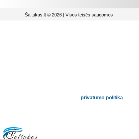
Šaltukas.lt © 2026 | Visos teisės saugomos
Prenumeruokite mūsų
naujienlaiškį
Būsite pirmieji informuoti apie naujausias
buitinės technikos tendencijas ir gausite
išskirtinių mūsų pasiūlymų.
Bus naudojamas pagal mūsų
privatumo politiką
.