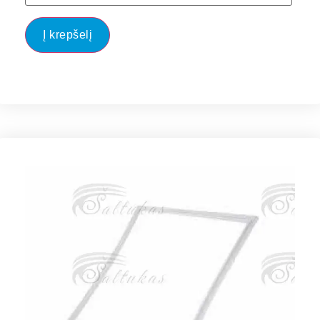
Į krepšelį