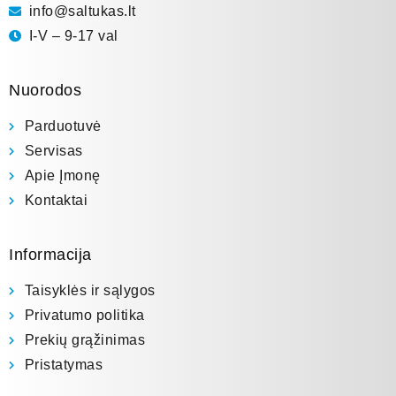
info@saltukas.lt
I-V – 9-17 val
Nuorodos
Parduotuvė
Servisas
Apie Įmonę
Kontaktai
Informacija
Taisyklės ir sąlygos
Privatumo politika
Prekių grąžinimas
Pristatymas