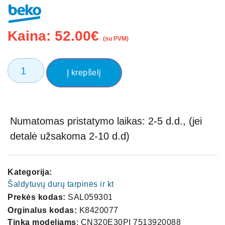
Kaina:
52.00
€
(su PVM)
Į krepšelį
Numatomas pristatymo laikas: 2-5 d.d., (jei
detalė užsakoma 2-10 d.d)
Kategorija:
Šaldytuvų durų tarpinės ir kt
Prekės kodas:
SAL059301
Orginalus kodas:
K8420077
Tinka modeliams
: CN320E30PI 7513920088