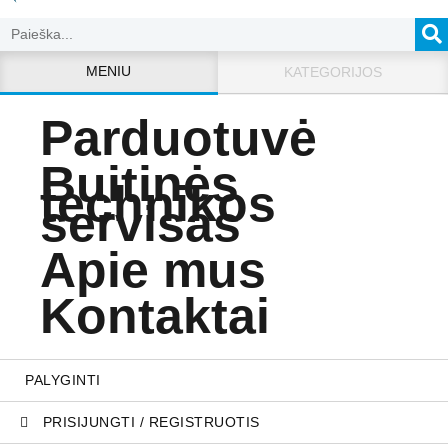
MENIU
KATEGORIJOS
Parduotuvė
Buitinės
technikos
servisas
Apie mus
Kontaktai
PALYGINTI
PRISIJUNGTI / REGISTRUOTIS