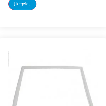
Į krepšelį