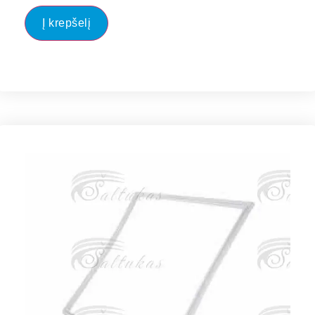
Į krepšelį