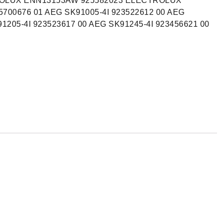
ROLUX ENN13153AW 925582023 ELECTROLUX
700676 01 AEG SK91005-4I 923522612 00 AEG
1205-4I 923523617 00 AEG SK91245-4I 923456621 00