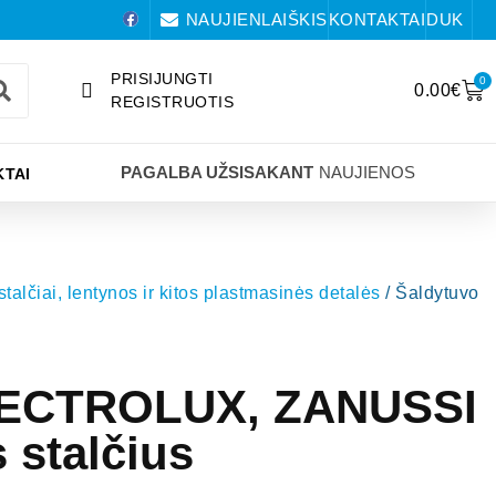
NAUJIENLAIŠKIS
KONTAKTAI
DUK
PRISIJUNGTI
0
0.00
€
REGISTRUOTIS
PAGALBA UŽSISAKANT
NAUJIENOS
TAI
 stalčiai, lentynos ir kitos plastmasinės detalės
/ Šaldytuvo
LECTROLUX, ZANUSSI
 stalčius