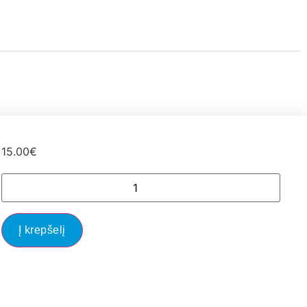
15.00
€
Į krepšelį