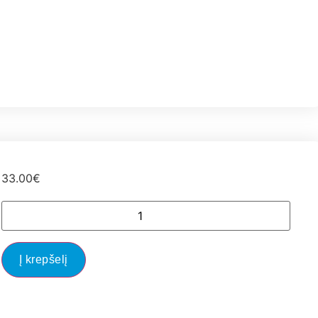
33.00
€
Į krepšelį