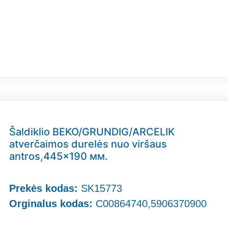
Šaldiklio BEKO/GRUNDIG/ARCELIK
atverčaimos durelės nuo viršaus
antros,445×190 мм.
Prekės kodas:
SK15773
Orginalus kodas:
C00864740,5906370900