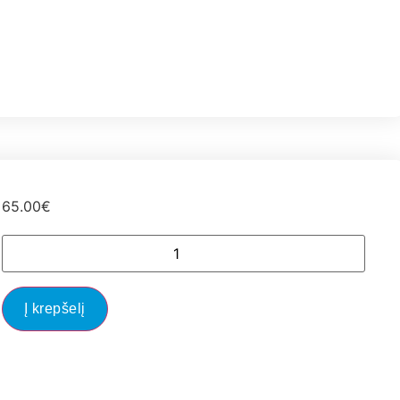
65.00
€
Į krepšelį