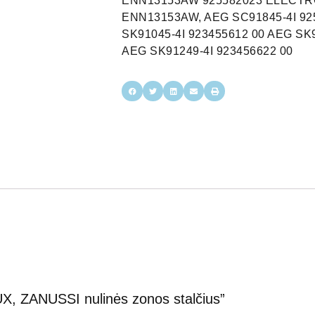
ENN13153AW 925582023 ELECT
ENN13153AW, AEG SC91845-4I 925
SK91045-4I 923455612 00 AEG SK9
AEG SK91249-4I 923456622 00
, ZANUSSI nulinės zonos stalčius”