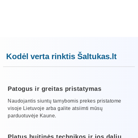
Kodėl verta rinktis Šaltukas.lt
Patogus ir greitas pristatymas
Naudojantis siuntų tarnybomis prekes pristatome
visoje Lietuvoje arba galite atsiimti mūsų
parduotuvėje Kaune.
Platus buitinės technikos ir jos dalių