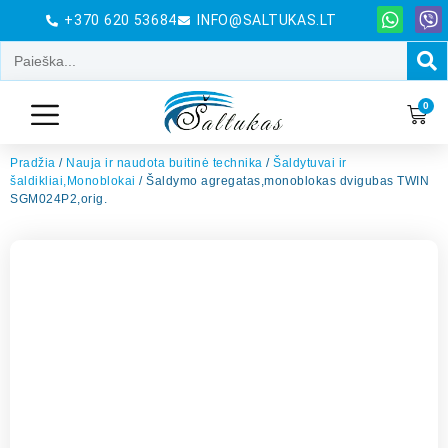
+370 620 53684
INFO@SALTUKAS.LT
0
Pradžia
/
Nauja ir naudota buitinė technika
/
Šaldytuvai ir
šaldikliai,Monoblokai
/ Šaldymo agregatas,monoblokas dvigubas TWIN
SGM024P2,orig.