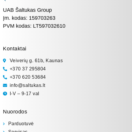
UAB Šaltukas Group
Įm. kodas: 159703263
PVM kodas: LT597032610
Kontaktai
Veiverių g. 61b, Kaunas
+370 37 295804
+370 620 53684
info@saltukas.lt
I-V – 9-17 val
Nuorodos
Parduotuvė
Servisas