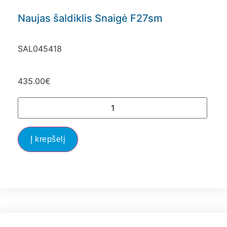
Naujas šaldiklis Snaigė F27sm
SAL045418
435.00
€
Į krepšelį