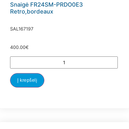
Snaigė FR24SM-PRDO0E3
Retro,bordeaux
SAL167197
400.00
€
Į krepšelį