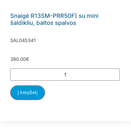
Snaigė R13SM-PRR50F) su mini
šaldikliu, baltos spalvos
SAL045341
380.00
€
Į krepšelį