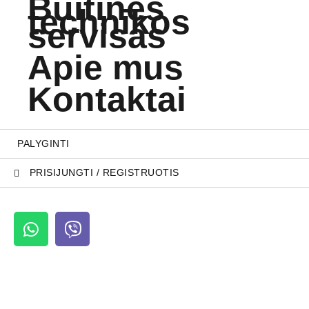
Buitinės
technikos
servisas
Apie mus
Kontaktai
PALYGINTI
PRISIJUNGTI / REGISTRUOTIS