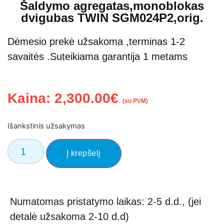
Šaldymo agregatas,monoblokas
dvigubas TWIN SGM024P2,orig.
Dėmesio prekė užsakoma ,terminas 1-2
savaitės .Suteikiama garantija 1 metams
Kaina:
2,300.00
€
(su PVM)
Išankstinis užsakymas
Į krepšelį
Numatomas pristatymo laikas: 2-5 d.d., (jei
detalė užsakoma 2-10 d.d)