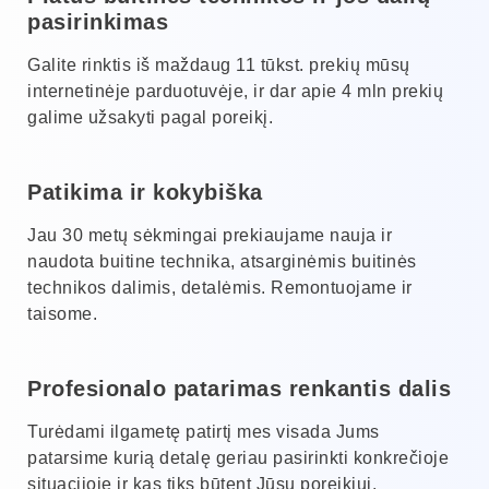
pasirinkimas
Galite rinktis iš maždaug 11 tūkst. prekių mūsų
internetinėje parduotuvėje, ir dar apie 4 mln prekių
galime užsakyti pagal poreikį.
Patikima ir kokybiška
Jau 30 metų sėkmingai prekiaujame nauja ir
naudota buitine technika, atsarginėmis buitinės
technikos dalimis, detalėmis. Remontuojame ir
taisome.
Profesionalo patarimas renkantis dalis
Turėdami ilgametę patirtį mes visada Jums
patarsime kurią detalę geriau pasirinkti konkrečioje
situacijoje ir kas tiks būtent Jūsų poreikiui.