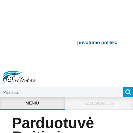
naujienlaiškį
Būsite pirmieji informuoti apie naujausias
buitinės technikos tendencijas ir gausite
išskirtinių mūsų pasiūlymų.
Bus naudojamas pagal mūsų
privatumo politiką
.
MENIU
KATEGORIJOS
Parduotuvė