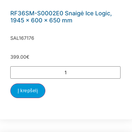
RF36SM-S0002E0 Snaigė Ice Logic,
1945 x 600 x 650 mm
SAL167176
399.00
€
Į krepšelį