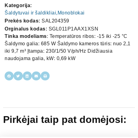
Kategorija:
Šaldytuvai ir šaldikliai,Monoblokai
Prekės kodas:
SAL204359
Orginalus kodas:
SGL011P1AAX1XSN
Tinka modeliams
: Temperatūros ribos: -15 iki -25 °C
Šaldymo galia: 685 W Šaldymo kameros tūris: nuo 2,1
iki 9,7 m³ Įtampa: 230/1/50 V/ph/Hz Didžiausia
naudojama galia, kW: 0,69 kW
Pirkėjai taip pat domėjosi: