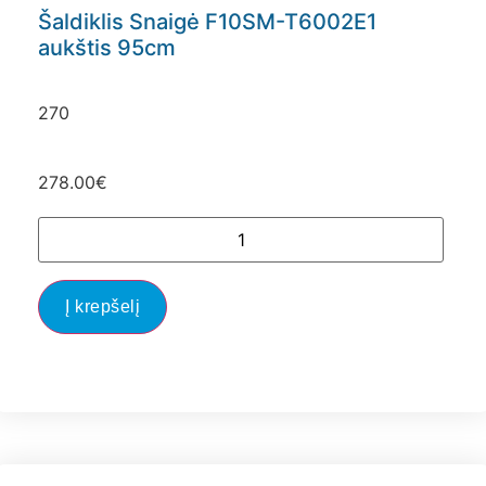
Šaldiklis Snaigė F10SM-T6002E1
aukštis 95cm
270
278.00
€
Į krepšelį