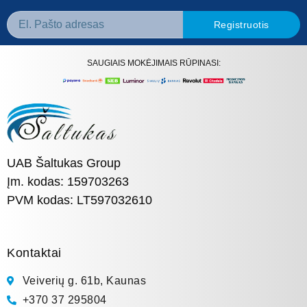
Registruotis
SAUGIAIS MOKĖJIMAIS RŪPINASI:
UAB Šaltukas Group
Įm. kodas: 159703263
PVM kodas: LT597032610
Kontaktai
Veiverių g. 61b, Kaunas
+370 37 295804