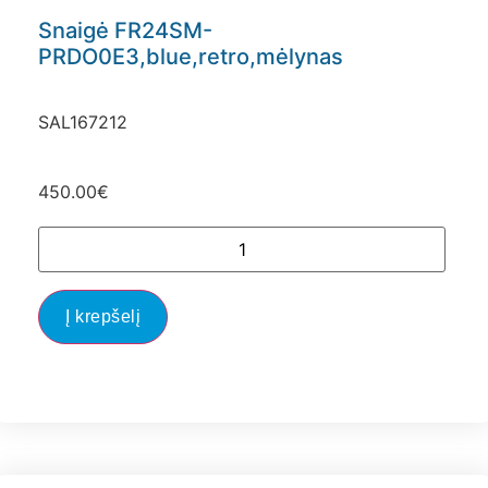
Snaigė FR24SM-
PRDO0E3,blue,retro,mėlynas
SAL167212
450.00
€
Į krepšelį