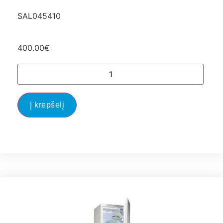
SAL045410
400.00
€
Į krepšelį