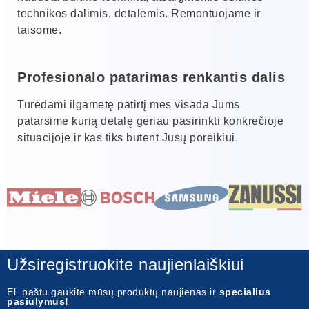
technikos dalimis, detalėmis. Remontuojame ir
taisome.
Profesionalo patarimas renkantis dalis
Turėdami ilgametę patirtį mes visada Jums
patarsime kurią detalę geriau pasirinkti konkrečioje
situacijoje ir kas tiks būtent Jūsų poreikiui.
Užsiregistruokite naujienlaiškiui
El. paštu gaukite mūsų produktų naujienas ir
specialius
pasiūlymus!