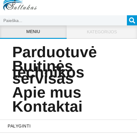
MENIU
KATEGORIJOS
Parduotuvė
Buitinės
technikos
servisas
Apie mus
Kontaktai
PALYGINTI