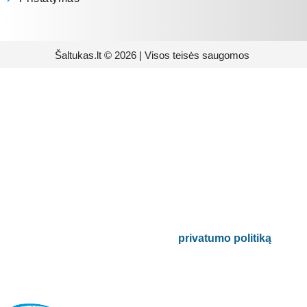
Šaltukas.lt © 2026 | Visos teisės saugomos
Prenumeruokite mūsų
naujienlaiškį
Būsite pirmieji informuoti apie naujausias
buitinės technikos tendencijas ir gausite
išskirtinių mūsų pasiūlymų.
Bus naudojamas pagal mūsų
privatumo politiką
.