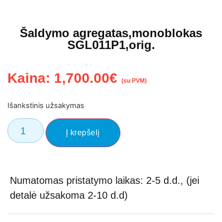
Šaldymo agregatas,monoblokas
SGL011P1,orig.
Kaina:
1,700.00
€
(su PVM)
Išankstinis užsakymas
Į krepšelį
Numatomas pristatymo laikas: 2-5 d.d., (jei
detalė užsakoma 2-10 d.d)