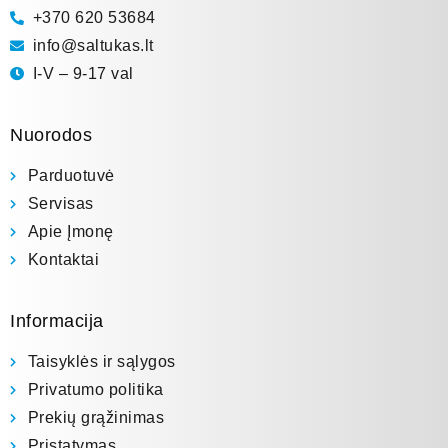
+370 620 53684
info@saltukas.lt
I-V – 9-17 val
Nuorodos
Parduotuvė
Servisas
Apie Įmonę
Kontaktai
Informacija
Taisyklės ir sąlygos
Privatumo politika
Prekių grąžinimas
Pristatymas