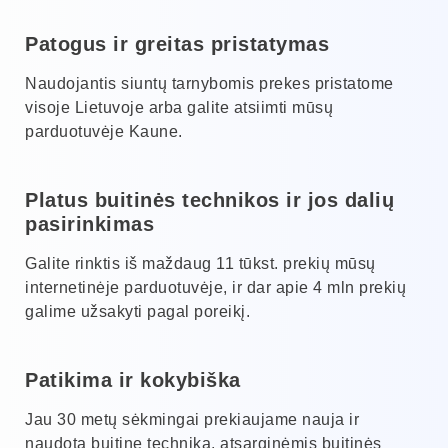
Patogus ir greitas pristatymas
Naudojantis siuntų tarnybomis prekes pristatome
visoje Lietuvoje arba galite atsiimti mūsų
parduotuvėje Kaune.
Platus buitinės technikos ir jos dalių
pasirinkimas
Galite rinktis iš maždaug 11 tūkst. prekių mūsų
internetinėje parduotuvėje, ir dar apie 4 mln prekių
galime užsakyti pagal poreikį.
Patikima ir kokybiška
Jau 30 metų sėkmingai prekiaujame nauja ir
naudota buitine technika, atsarginėmis buitinės