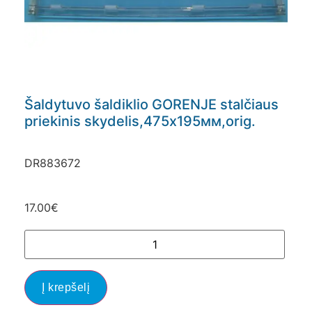
Šaldytuvo šaldiklio GORENJE stalčiaus
priekinis skydelis,475х195мм,orig.
DR883672
17.00
€
Į krepšelį