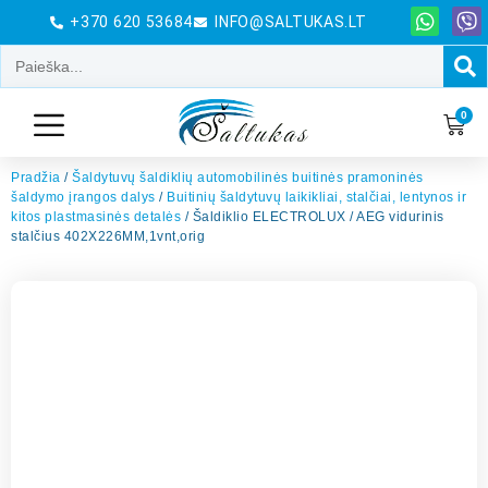
+370 620 53684
INFO@SALTUKAS.LT
0
Pradžia
/
Šaldytuvų šaldiklių automobilinės buitinės pramoninės
šaldymo įrangos dalys
/
Buitinių šaldytuvų laikikliai, stalčiai, lentynos ir
kitos plastmasinės detalės
/ Šaldiklio ELECTROLUX / AEG vidurinis
stalčius 402X226MM,1vnt,orig