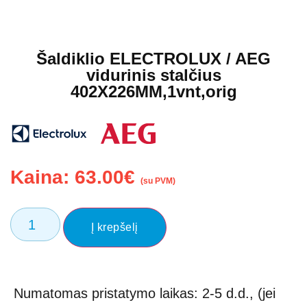
Šaldiklio ELECTROLUX / AEG
vidurinis stalčius
402X226MM,1vnt,orig
Kaina:
63.00
€
(su PVM)
Į krepšelį
Numatomas pristatymo laikas: 2-5 d.d., (jei