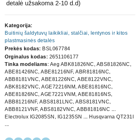
detalė užsakoma 2-10 d.d)
Kategorija:
Buitinių šaldytuvų laikikliai, stalčiai, lentynos ir kitos
plastmasinės detalės
Prekės kodas:
BSL067784
Orginalus kodas:
2651106177
Tinka modeliams
: Aeg ABK81826NC, ABS81826NC,
ABE81426NC, ABE81216NF, ABR81816NC,
ABB8181VNC, ABE81226NC, ABE8122VNC,
ABK8182VNC, AGE72216NM, ABE81816NC,
ABE81826NC, AGE7221VNM, ABE81816NS,
ABB81216NF, ABS8181LNC, ABS8181VNC,
ABB8121VNF, ABS8182VNC, ABB81816NC ...
Electrolux IG2085SN, IG1235SN ... Husqvarna QT231I
...