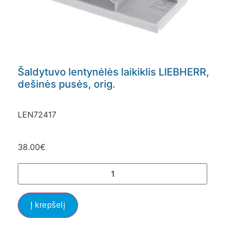
Šaldytuvo lentynėlės laikiklis LIEBHERR,
dešinės pusės, orig.
LEN72417
38.00
€
Į krepšelį