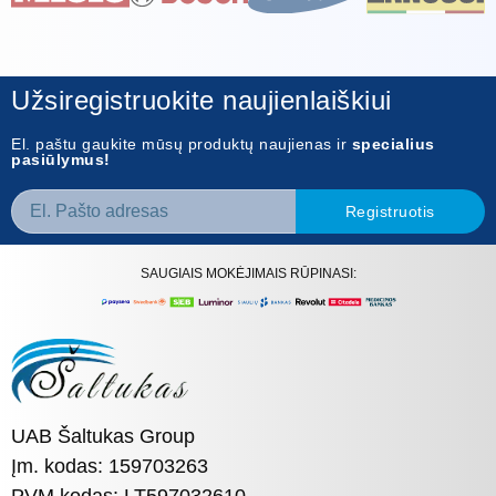
Užsiregistruokite naujienlaiškiui
El. paštu gaukite mūsų produktų naujienas ir
specialius
pasiūlymus!
Registruotis
SAUGIAIS MOKĖJIMAIS RŪPINASI:
UAB Šaltukas Group
Įm. kodas: 159703263
PVM kodas: LT597032610