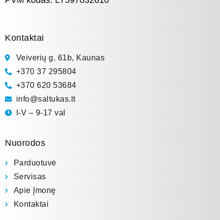
Kontaktai
Veiverių g. 61b, Kaunas
+370 37 295804
+370 620 53684
info@saltukas.lt
I-V – 9-17 val
Nuorodos
Parduotuvė
Servisas
Apie Įmonę
Kontaktai