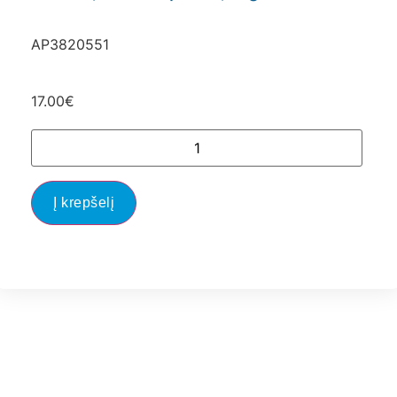
AP3820551
17.00
€
Į krepšelį