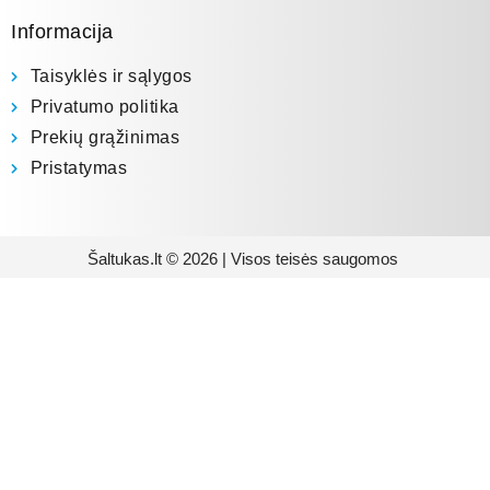
Informacija
Taisyklės ir sąlygos
Privatumo politika
Prekių grąžinimas
Pristatymas
Šaltukas.lt © 2026 | Visos teisės saugomos
Prenumeruokite mūsų
naujienlaiškį
Būsite pirmieji informuoti apie naujausias
buitinės technikos tendencijas ir gausite
išskirtinių mūsų pasiūlymų.