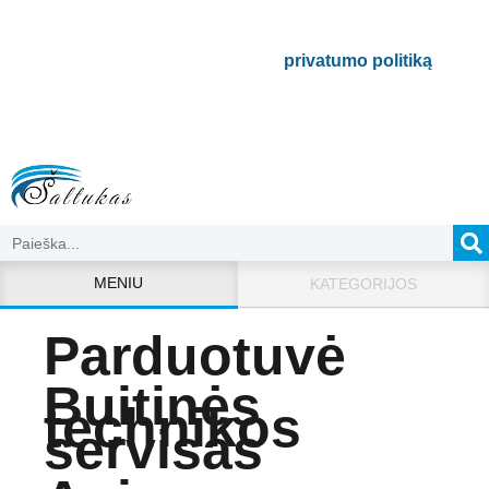
Bus naudojamas pagal mūsų
privatumo politiką
.
MENIU
KATEGORIJOS
Parduotuvė
Buitinės
technikos
servisas