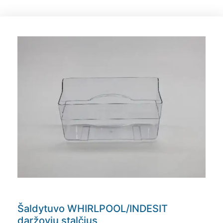
Šaldytuvo WHIRLPOOL/INDESIT
daržovių stalčius