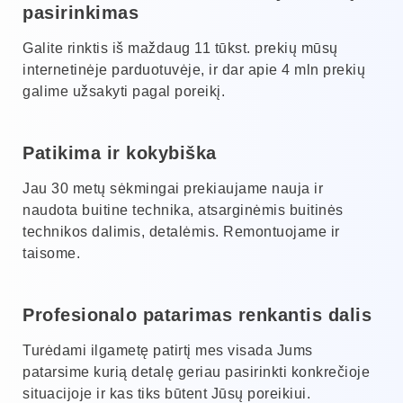
pasirinkimas
Galite rinktis iš maždaug 11 tūkst. prekių mūsų
internetinėje parduotuvėje, ir dar apie 4 mln prekių
galime užsakyti pagal poreikį.
Patikima ir kokybiška
Jau 30 metų sėkmingai prekiaujame nauja ir
naudota buitine technika, atsarginėmis buitinės
technikos dalimis, detalėmis. Remontuojame ir
taisome.
Profesionalo patarimas renkantis dalis
Turėdami ilgametę patirtį mes visada Jums
patarsime kurią detalę geriau pasirinkti konkrečioje
situacijoje ir kas tiks būtent Jūsų poreikiui.