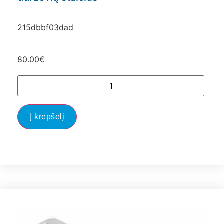
215dbbf03dad
80.00
€
Į krepšelį