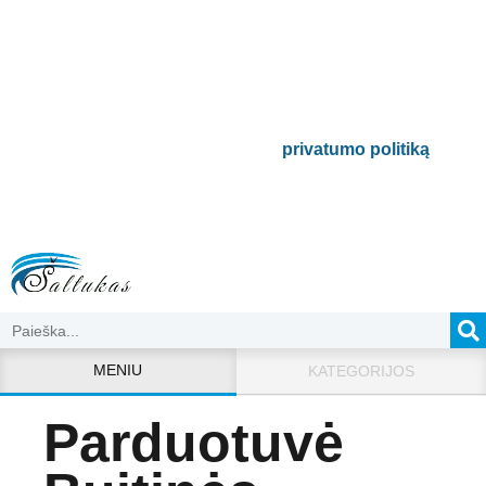
Būsite pirmieji informuoti apie naujausias
buitinės technikos tendencijas ir gausite
išskirtinių mūsų pasiūlymų.
Bus naudojamas pagal mūsų
privatumo politiką
.
MENIU
KATEGORIJOS
Parduotuvė