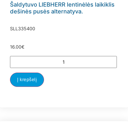
Šaldytuvo LIEBHERR lentinėlės laikiklis
dešinės pusės alternatyva.
SLL335400
16.00
€
Į krepšelį