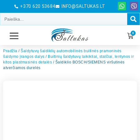
+370 620 53684
INFO@SALTUKAS.LT
0
Pradžia
/
Šaldytuvų šaldiklių automobilinės buitinės pramoninės
šaldymo įrangos dalys
/
Buitinių šaldytuvų laikikliai, stalčiai, lentynos ir
kitos plastmasinės detalės
/ Šaldiklio BOSCH/SIEMENS viršutinės
atverčiamos durelės