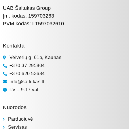
UAB Šaltukas Group
Įm. kodas: 159703263
PVM kodas: LT597032610
Kontaktai
Veiverių g. 61b, Kaunas
+370 37 295804
+370 620 53684
info@saltukas.lt
I-V – 9-17 val
Nuorodos
Parduotuvė
Servisas