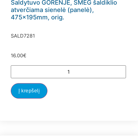
Šaldytuvo GORENJE, SMEG šaldiklio
atverčiama sienelė (panelė),
475x195mm, orig.
SALD7281
16.00
€
Į krepšelį