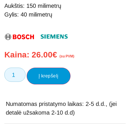
Aukštis: 150 milimetrų
Gylis: 40 milimetrų
Kaina:
26.00
€
(su PVM)
Į krepšelį
Numatomas pristatymo laikas: 2-5 d.d., (jei
detalė užsakoma 2-10 d.d)