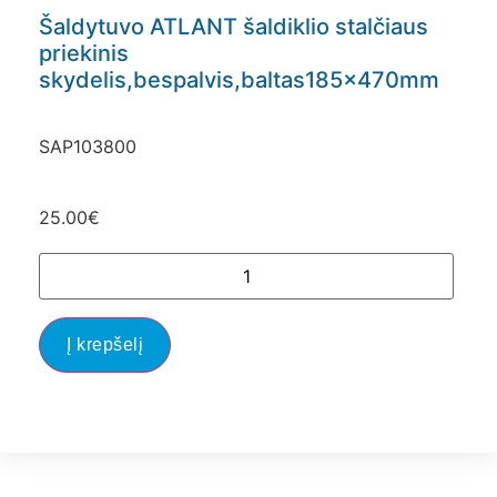
Šaldytuvo ATLANT šaldiklio stalčiaus
priekinis
skydelis,bespalvis,baltas185x470mm
SAP103800
25.00
€
Į krepšelį