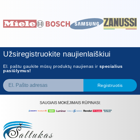
Užsiregistruokite naujienlaiškiui
El. paštu gaukite mūsų produktų naujienas ir
specialius
pasiūlymus!
Registruotis
SAUGIAIS MOKĖJIMAIS RŪPINASI: