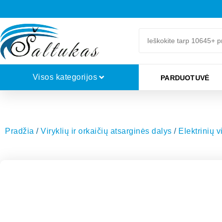
Visos kategorijos
PARDUOTUVĖ
Pradžia
/
Viryklių ir orkaičių atsarginės dalys
/
Elektrinių v