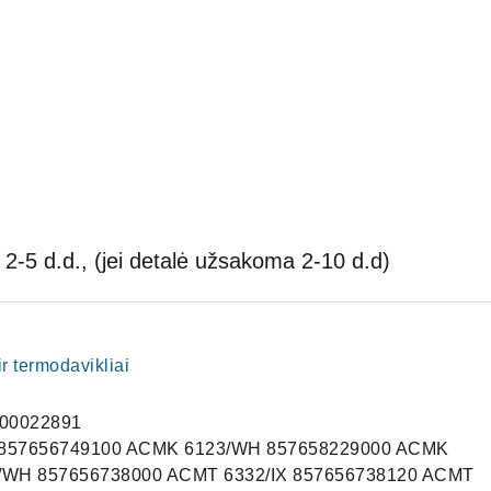
2-5 d.d., (jei detalė užsakoma 2-10 d.d)
ir termodavikliai
00022891
 857656749100 ACMK 6123/WH 857658229000 ACMK
3/WH 857656738000 ACMT 6332/IX 857656738120 ACMT