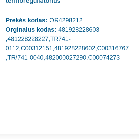
termoreguliatorius
Prekės kodas:
OR4298212
Orginalus kodas:
481928228603
,481228228227,TR741-
0112,C00312151,481928228602,C00316767
,TR/741-0040,482000027290.C00074273