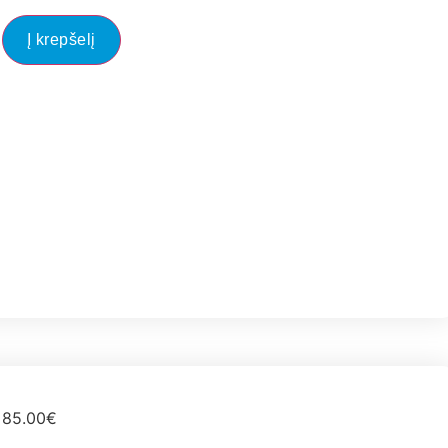
Į krepšelį
85.00
€