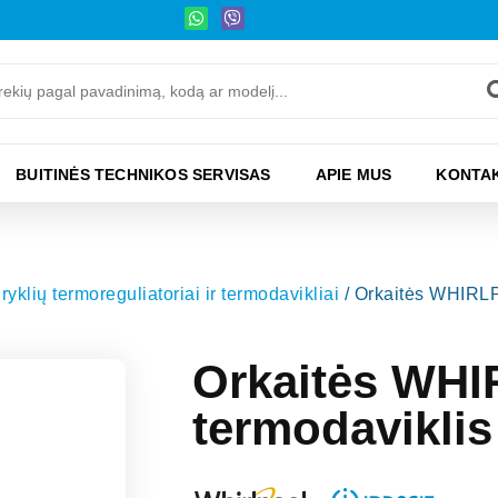
BUITINĖS TECHNIKOS SERVISAS
APIE MUS
KONTAK
iryklių termoreguliatoriai ir termodavikliai
/ Orkaitės WHIRL
Orkaitės WH
termodavikli