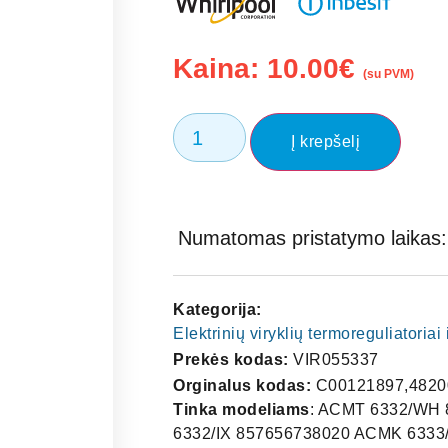
Kaina:
10.00
€
(su PVM)
Į krepšelį
Numatomas pristatymo laikas: 
Kategorija:
Elektrinių viryklių termoreguliatoriai 
Prekės kodas:
VIR055337
Orginalus kodas:
C00121897,4820
Tinka modeliams
: ACMT 6332/WH
6332/IX 857656738020 ACMK 633