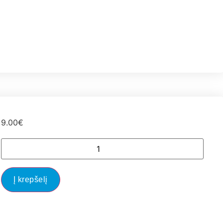
9.00
€
Į krepšelį