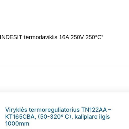
INDESIT termodaviklis 16A 250V 250°C”
Viryklės termoreguliatorius TN122AA –
KT165CBA, (50-320º C), kalipiaro ilgis
1000mm