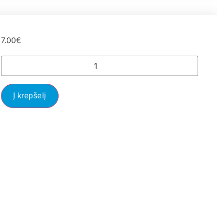
7.00
€
Į krepšelį