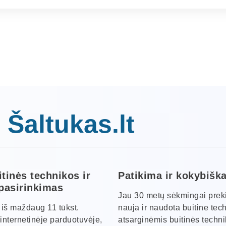
 Šaltukas.lt
itinės technikos ir
Patikima ir kokybišk
 pasirinkimas
Jau 30 metų sėkmingai pre
s iš maždaug 11 tūkst.
nauja ir naudota buitine tec
internetinėje parduotuvėje,
atsarginėmis buitinės techn