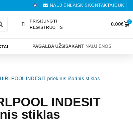
NAUJIENLAIŠKIS
KONTAKTAI
DUK
PRISIJUNGTI
0
0.00
€
REGISTRUOTIS
PAGALBA UŽSISAKANT
NAUJIENOS
TAI
HIRLPOOL INDESIT priekinis išorinis stiklas
IRLPOOL INDESIT
inis stiklas