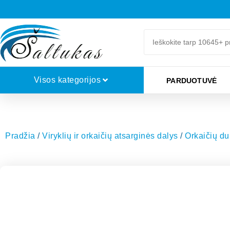
Visos kategorijos
PARDUOTUVĖ
Pradžia
/
Viryklių ir orkaičių atsarginės dalys
/
Orkaičių dur