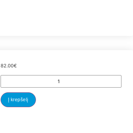
82.00
€
Į krepšelį