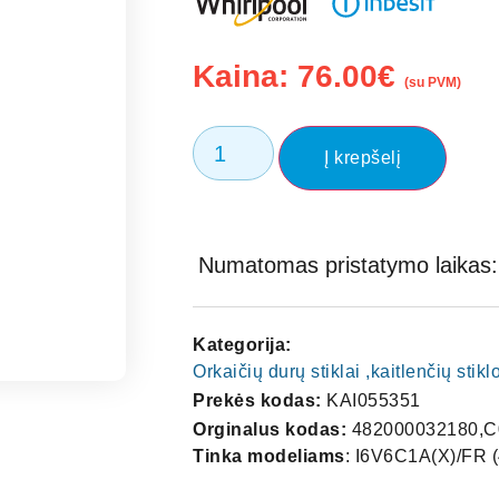
Kaina:
76.00
€
(su PVM)
Į krepšelį
Numatomas pristatymo laikas: 
Kategorija:
Orkaičių durų stiklai ,kaitlenčių stik
Prekės kodas:
KAI055351
Orginalus kodas:
482000032180,C
Tinka modeliams
: I6V6C1A(X)/FR