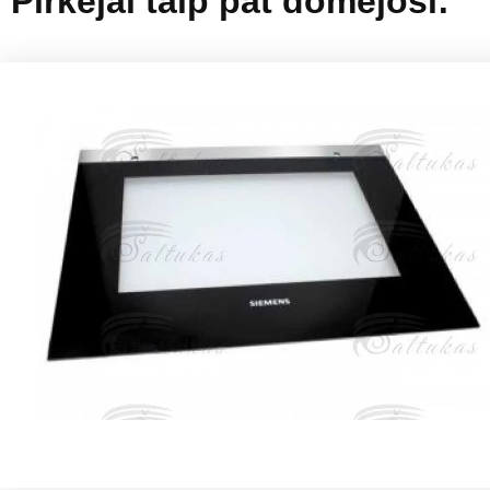
Pirkėjai taip pat domėjosi: