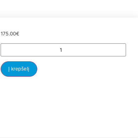
175.00
€
Į krepšelį