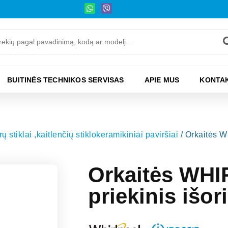
BUITINĖS TECHNIKOS SERVISAS
APIE MUS
KONTAK
ų stiklai ,kaitlenčių stiklokeramikiniai paviršiai
/ Orkaitės W
Orkaitės WH
priekinis išor