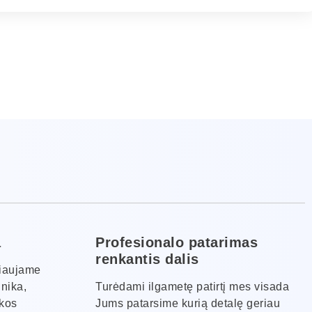
a
Profesionalo patarimas
renkantis dalis
kiaujame
hnika,
Turėdami ilgametę patirtį mes visada
ikos
Jums patarsime kurią detalę geriau