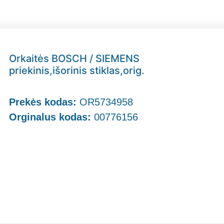
Orkaitės BOSCH / SIEMENS
priekinis,išorinis stiklas,orig.
Prekės kodas:
OR5734958
Orginalus kodas:
00776156