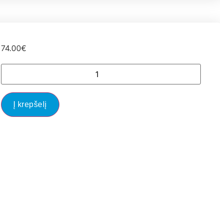
74.00
€
Į krepšelį