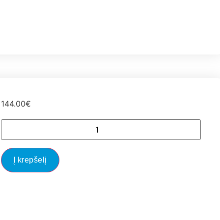
144.00
€
Į krepšelį