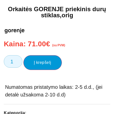
Orkaitės GORENJE priekinis durų
stiklas,orig
Kaina:
71.00
€
(su PVM)
Į krepšelį
Numatomas pristatymo laikas: 2-5 d.d., (jei
detalė užsakoma 2-10 d.d)
Kategorija: