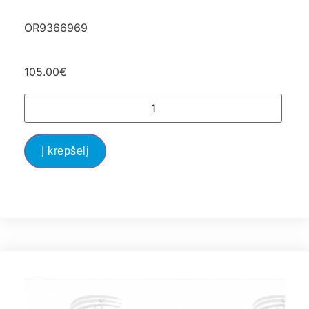
OR9366969
105.00
€
Į krepšelį