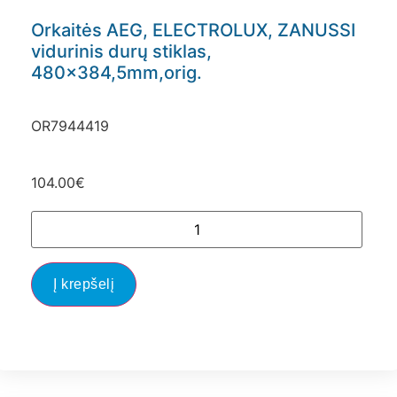
Orkaitės AEG, ELECTROLUX, ZANUSSI
vidurinis durų stiklas,
480×384,5mm,orig.
OR7944419
104.00
€
Į krepšelį