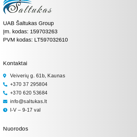
UAB Šaltukas Group
Įm. kodas: 159703263
PVM kodas: LT597032610
Kontaktai
Veiverių g. 61b, Kaunas
+370 37 295804
+370 620 53684
info@saltukas.lt
I-V – 9-17 val
Nuorodos