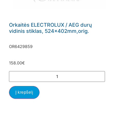
Orkaitės ELECTROLUX / AEG durų
vidinis stiklas, 524x402mm,orig.
OR6429859
158.00
€
Į krepšelį