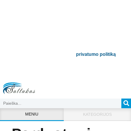
Prenumeruokite mūsų
naujienlaiškį
Būsite pirmieji informuoti apie naujausias
buitinės technikos tendencijas ir gausite
išskirtinių mūsų pasiūlymų.
Bus naudojamas pagal mūsų
privatumo politiką
.
MENIU
KATEGORIJOS