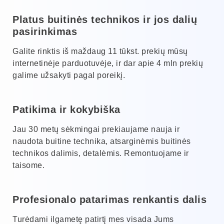
Platus buitinės technikos ir jos dalių
pasirinkimas
Galite rinktis iš maždaug 11 tūkst. prekių mūsų
internetinėje parduotuvėje, ir dar apie 4 mln prekių
galime užsakyti pagal poreikį.
Patikima ir kokybiška
Jau 30 metų sėkmingai prekiaujame nauja ir
naudota buitine technika, atsarginėmis buitinės
technikos dalimis, detalėmis. Remontuojame ir
taisome.
Profesionalo patarimas renkantis dalis
Turėdami ilgametę patirtį mes visada Jums