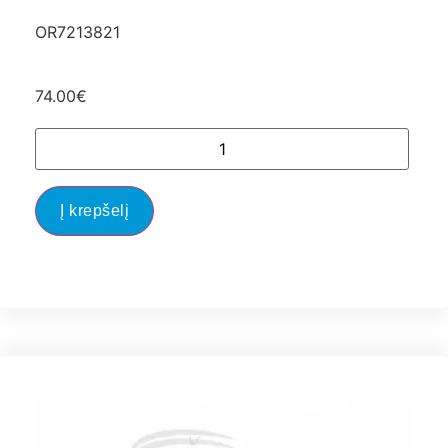
OR7213821
74.00
€
Į krepšelį