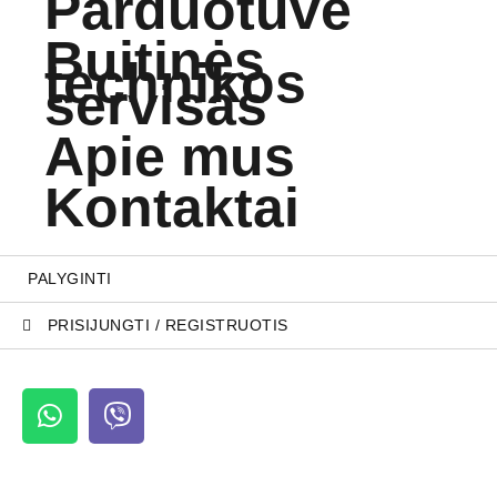
Parduotuvė
Buitinės
technikos
servisas
Apie mus
Kontaktai
PALYGINTI
PRISIJUNGTI / REGISTRUOTIS