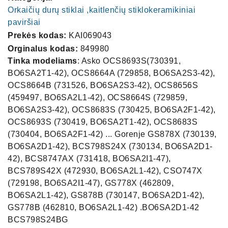
Orkaičių durų stiklai ,kaitlenčių stiklokeramikiniai
paviršiai
Prekės kodas:
KAI069043
Orginalus kodas:
849980
Tinka modeliams
: Asko OCS8693S(730391,
BO6SA2T1-42), OCS8664A (729858, BO6SA2S3-42),
OCS8664B (731526, BO6SA2S3-42), OCS8656S
(459497, BO6SA2L1-42), OCS8664S (729859,
BO6SA2S3-42), OCS8683S (730425, BO6SA2F1-42),
OCS8693S (730419, BO6SA2T1-42), OCS8683S
(730404, BO6SA2F1-42) ... Gorenje GS878X (730139,
BO6SA2D1-42), BCS798S24X (730134, BO6SA2D1-
42), BCS8747AX (731418, BO6SA2I1-47),
BCS789S42X (472930, BO6SA2L1-42), CSO747X
(729198, BO6SA2I1-47), GS778X (462809,
BO6SA2L1-42), GS878B (730147, BO6SA2D1-42),
GS778B (462810, BO6SA2L1-42) .BO6SA2D1-42
BCS798S24BG