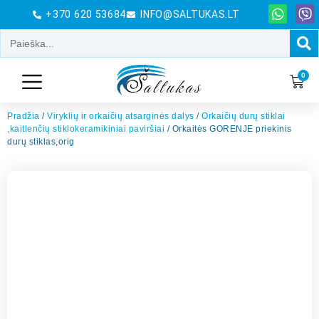
+370 620 53684
INFO@SALTUKAS.LT
0
Pradžia
/
Viryklių ir orkaičių atsarginės dalys
/
Orkaičių durų stiklai
,kaitlenčių stiklokeramikiniai paviršiai
/ Orkaitės GORENJE priekinis
durų stiklas,orig