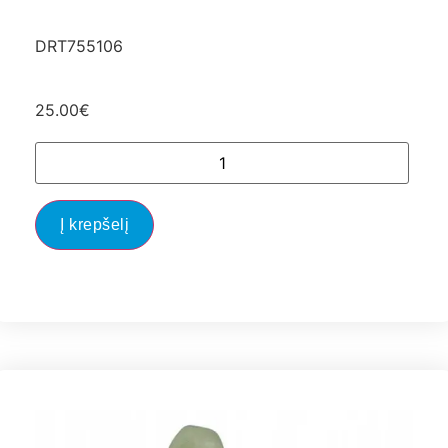
DRT755106
25.00
€
Į krepšelį