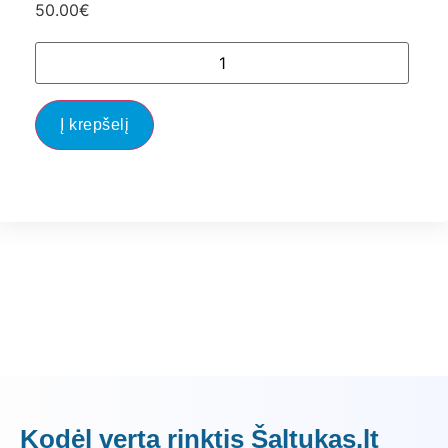
50.00
€
Į krepšelį
Kodėl verta rinktis Šaltukas.lt