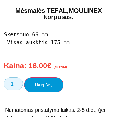
Mėsmalės TEFAL,MOULINEX
korpusas.
Skersmuo 66 mm

 Visas aukštis 175 mm
Kaina:
16.00
€
(su PVM)
Į krepšelį
Numatomas pristatymo laikas: 2-5 d.d., (jei