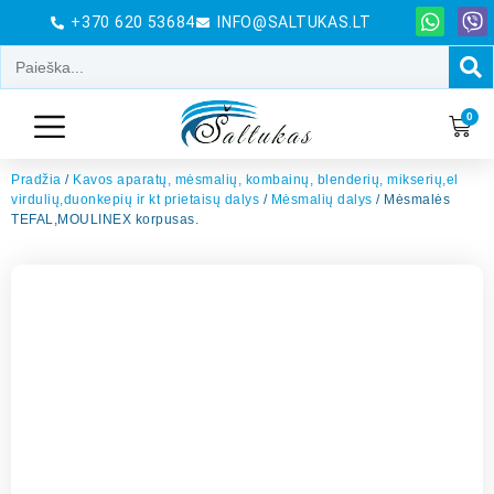
+370 620 53684
INFO@SALTUKAS.LT
0
Pradžia
/
Kavos aparatų, mėsmalių, kombainų, blenderių, mikserių,el
virdulių,duonkepių ir kt prietaisų dalys
/
Mėsmalių dalys
/ Mėsmalės
TEFAL,MOULINEX korpusas.