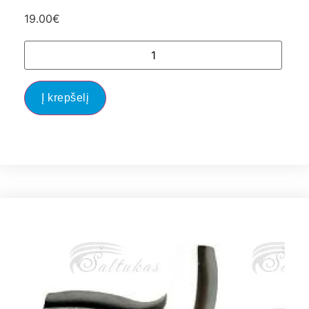
19.00
€
Į krepšelį