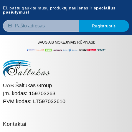
El. paštu gaukite mūsų produktų naujienas ir
specialius
pasiūlymus!
Registruotis
SAUGIAIS MOKĖJIMAIS RŪPINASI:
UAB Šaltukas Group
Įm. kodas: 159703263
PVM kodas: LT597032610
Kontaktai