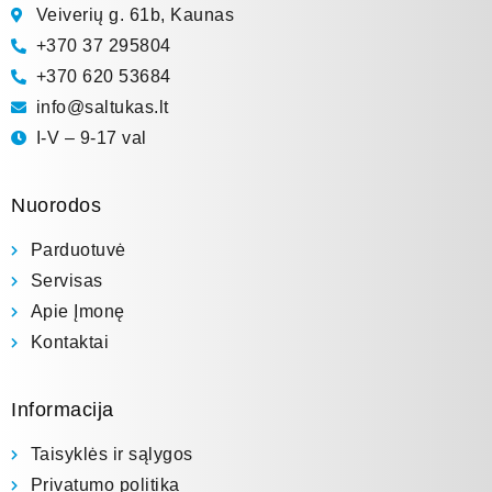
Veiverių g. 61b, Kaunas
+370 37 295804
+370 620 53684
info@saltukas.lt
I-V – 9-17 val
Nuorodos
Parduotuvė
Servisas
Apie Įmonę
Kontaktai
Informacija
Taisyklės ir sąlygos
Privatumo politika