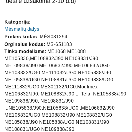
detalė užsakoma 2-10 d.d)
Kategorija:
Mėsmalių dalys
Prekės kodas:
MĖS081394
Orginalus kodas:
MS-651183
Tinka modeliams
: ME1068 ME1088
ME105830,ME108832/J90 NE108831/J90
NE109838/J90 ME106832/J90 ME106832/UG0
ME108832/UG0 ME111032/UG0 NE105838/J90
NE105838/UG0 NE108831/UG0 NE109838/UG0
NE111832/UG0 ME301132/UG0,Moulinex
ME106832/J90, ME108832/J90 ... Tefal NE105838/J90,
NE109838/J90, NE108831/J90
...NE105838/J90,NE105838/UG0 ,ME106832/J90
ME106832/UG0 ME108832/J90 ME108832/UG0
NE105838/J90 NE105838/UG0 NE108831/J90
NE108831/UG0 NE109838/J90