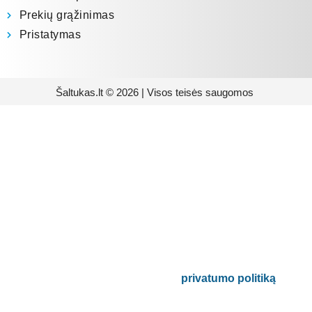
Prekių grąžinimas
Pristatymas
Šaltukas.lt © 2026 | Visos teisės saugomos
Prenumeruokite mūsų
naujienlaiškį
Būsite pirmieji informuoti apie naujausias
buitinės technikos tendencijas ir gausite
išskirtinių mūsų pasiūlymų.
Bus naudojamas pagal mūsų
privatumo politiką
.