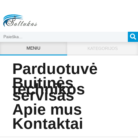
MENIU
KATEGORIJOS
Parduotuvė
Buitinės
technikos
servisas
Apie mus
Kontaktai