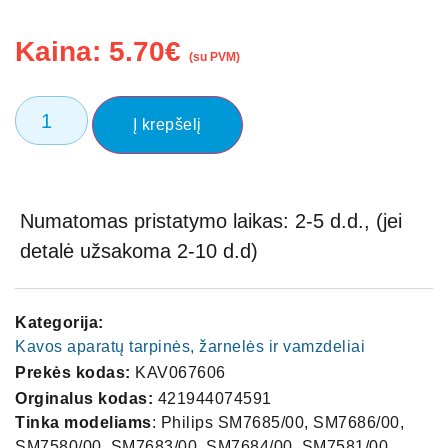
Kaina:
5.70
€
(su PVM)
Į krepšelį
Numatomas pristatymo laikas: 2-5 d.d., (jei
detalė užsakoma 2-10 d.d)
Kategorija:
Kavos aparatų tarpinės, žarnelės ir vamzdeliai
Prekės kodas:
KAV067606
Orginalus kodas:
421944074591
Tinka modeliams
: Philips SM7685/00, SM7686/00,
SM7580/00, SM7683/00, SM7684/00, SM7581/00