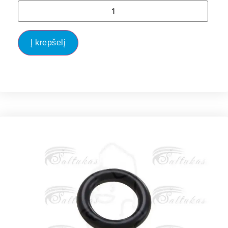
Į krepšelį