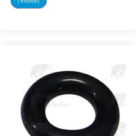
Į krepšelį