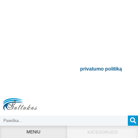
Prenumeruokite mūsų
naujienlaiškį
Būsite pirmieji informuoti apie naujausias
buitinės technikos tendencijas ir gausite
išskirtinių mūsų pasiūlymų.
Bus naudojamas pagal mūsų
privatumo politiką
.
MENIU
KATEGORIJOS