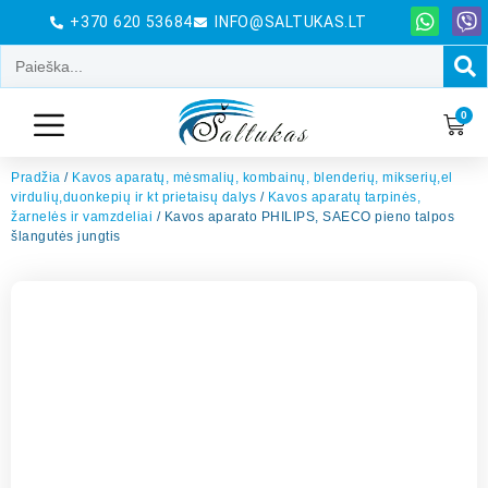
+370 620 53684
INFO@SALTUKAS.LT
0
Pradžia
/
Kavos aparatų, mėsmalių, kombainų, blenderių, mikserių,el
virdulių,duonkepių ir kt prietaisų dalys
/
Kavos aparatų tarpinės,
žarnelės ir vamzdeliai
/ Kavos aparato PHILIPS, SAECO pieno talpos
šlangutės jungtis