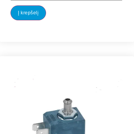
Į krepšelį