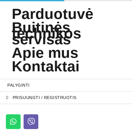
Parduotuvė
Buitinės
technikos
servisas
Apie mus
Kontaktai
PALYGINTI
PRISIJUNGTI / REGISTRUOTIS