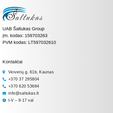
UAB Šaltukas Group
Įm. kodas: 159703263
PVM kodas: LT597032610
Kontaktai
Veiverių g. 61b, Kaunas
+370 37 295804
+370 620 53684
info@saltukas.lt
I-V – 9-17 val