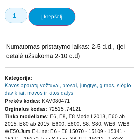
Į krepšelį
Numatomas pristatymo laikas: 2-5 d.d., (jei
detalė užsakoma 2-10 d.d)
Kategorija:
Kavos aparatų vožtuvai, presai, jungtys, girnos, slėgio
davikliai, movos ir kitos dalys
Prekės kodas:
KAV080471
Orginalus kodas:
72515 ,74121
Tinka modeliams
: E6, E8, E8 Modell 2018, E60 ab
2015, E80 ab 2015, E600, E800, S8, S80, WE6, WE8,
WE50.Jura E-Line: E6 - E8 15070 - 15109 - 15341 -
15271 - 15270 Jura S-Line: S8 TFT 15212 - 15358 -