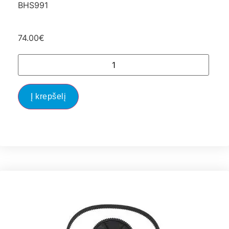
BHS991
74.00
€
Į krepšelį