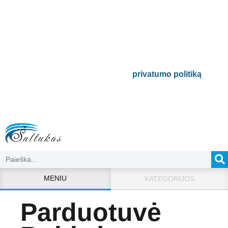
naujienlaiškį
Būsite pirmieji informuoti apie naujausias
buitinės technikos tendencijas ir gausite
išskirtinių mūsų pasiūlymų.
Bus naudojamas pagal mūsų
privatumo politiką
.
MENIU
KATEGORIJOS
Parduotuvė