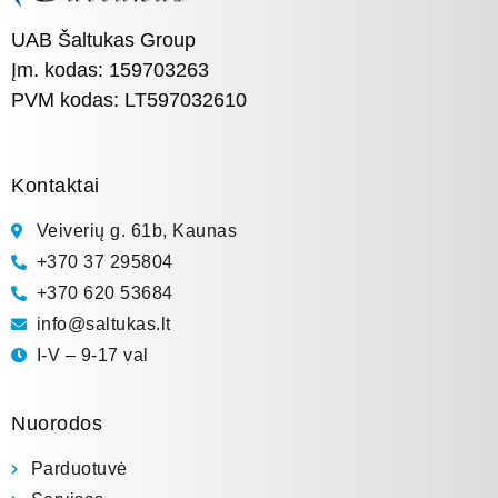
UAB Šaltukas Group
Įm. kodas: 159703263
PVM kodas: LT597032610
Kontaktai
Veiverių g. 61b, Kaunas
+370 37 295804
+370 620 53684
info@saltukas.lt
I-V – 9-17 val
Nuorodos
Parduotuvė