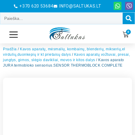
+370 620 53684
INFO@SALTUKAS.LT
0
Pradžia
/
Kavos aparatų, mėsmalių, kombainų, blenderių, mikserių,el
virdulių,duonkepių ir kt prietaisų dalys
/
Kavos aparatų vožtuvai, presai,
jungtys, girnos, slėgio davikliai, movos ir kitos dalys
/ Kavos aparato
JURA termobloko sensorius.SENSOR THERMOBLOCK COMPLETE