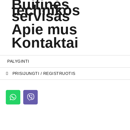
Buitinės
technikos
servisas
Apie mus
Kontaktai
PALYGINTI
PRISIJUNGTI / REGISTRUOTIS