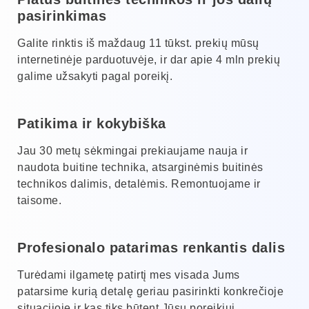
pasirinkimas
Galite rinktis iš maždaug 11 tūkst. prekių mūsų
internetinėje parduotuvėje, ir dar apie 4 mln prekių
galime užsakyti pagal poreikį.
Patikima ir kokybiška
Jau 30 metų sėkmingai prekiaujame nauja ir
naudota buitine technika, atsarginėmis buitinės
technikos dalimis, detalėmis. Remontuojame ir
taisome.
Profesionalo patarimas renkantis dalis
Turėdami ilgametę patirtį mes visada Jums
patarsime kurią detalę geriau pasirinkti konkrečioje
situacijoje ir kas tiks būtent Jūsų poreikiui.