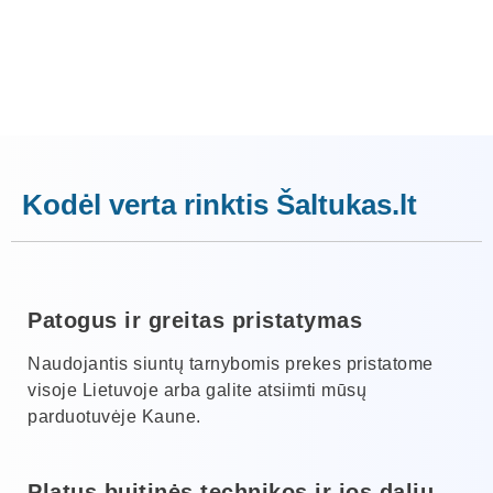
Kodėl verta rinktis Šaltukas.lt
Patogus ir greitas pristatymas
Naudojantis siuntų tarnybomis prekes pristatome
visoje Lietuvoje arba galite atsiimti mūsų
parduotuvėje Kaune.
Platus buitinės technikos ir jos dalių