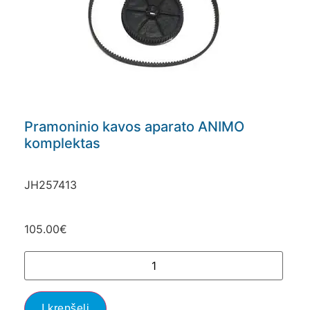
Pramoninio kavos aparato ANIMO
komplektas
JH257413
105.00
€
Į krepšelį