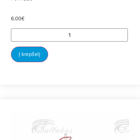
6.00
€
Į krepšelį