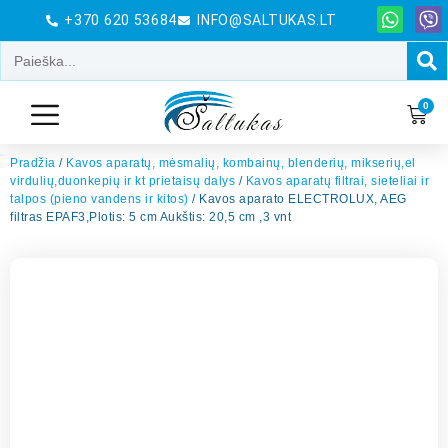
+370 620 53684
INFO@SALTUKAS.LT
0
Pradžia
/
Kavos aparatų, mėsmalių, kombainų, blenderių, mikserių,el
virdulių,duonkepių ir kt prietaisų dalys
/
Kavos aparatų filtrai, sieteliai ir
talpos (pieno vandens ir kitos)
/ Kavos aparato ELECTROLUX, AEG
filtras EPAF3,Plotis: 5 cm Aukštis: 20,5 cm ,3 vnt