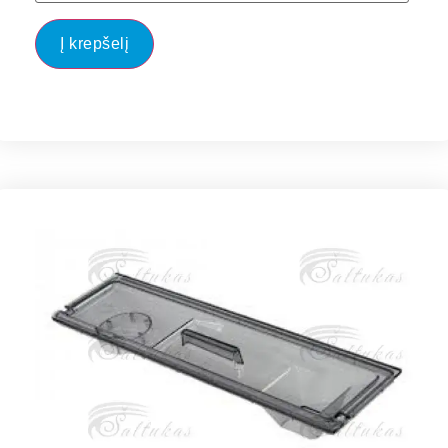
Į krepšelį