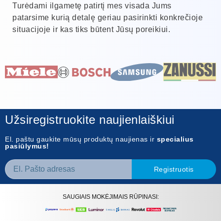
Turėdami ilgametę patirtį mes visada Jums
patarsime kurią detalę geriau pasirinkti konkrečioje
situacijoje ir kas tiks būtent Jūsų poreikiui.
Užsiregistruokite naujienlaiškiui
El. paštu gaukite mūsų produktų naujienas ir
specialius
pasiūlymus!
Registruotis
SAUGIAIS MOKĖJIMAIS RŪPINASI: