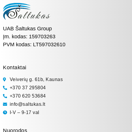
UAB Šaltukas Group
Įm. kodas: 159703263
PVM kodas: LT597032610
Kontaktai
Veiverių g. 61b, Kaunas
+370 37 295804
+370 620 53684
info@saltukas.lt
I-V – 9-17 val
Nuorodos