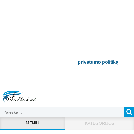
Prenumeruokite mūsų
naujienlaiškį
Būsite pirmieji informuoti apie naujausias
buitinės technikos tendencijas ir gausite
išskirtinių mūsų pasiūlymų.
Bus naudojamas pagal mūsų
privatumo politiką
.
MENIU
KATEGORIJOS