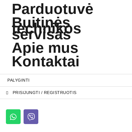
Parduotuvė
Buitinės
technikos
servisas
Apie mus
Kontaktai
PALYGINTI
PRISIJUNGTI / REGISTRUOTIS