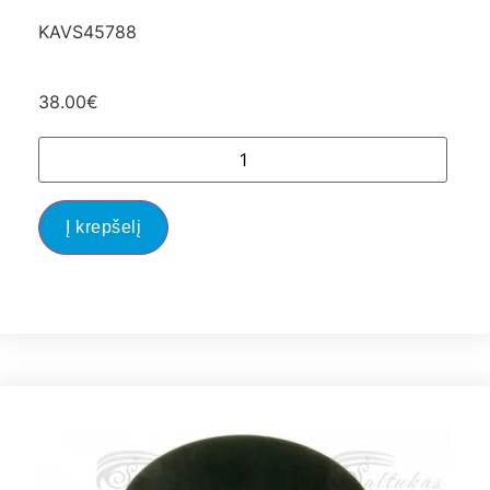
KAVS45788
38.00
€
Į krepšelį