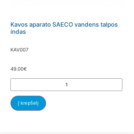
Kavos aparato SAECO vandens talpos
indas
KAV007
49.00
€
Į krepšelį