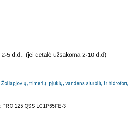
2-5 d.d., (jei detalė užsakoma 2-10 d.d)
jovių, trimerių, pjūklų, vandens siurblių ir hidroforų
R PRO 125 QSS LC1P65FE-3