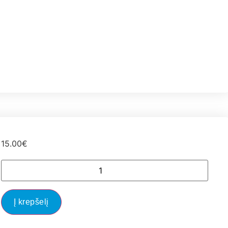
15.00
€
Į krepšelį