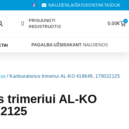
NAUJIENLAIŠKIS
KONTAKTAI
DUK
PRISIJUNGTI
0
0.00
€
REGISTRUOTIS
PAGALBA UŽSISAKANT
NAUJIENOS
TAI
lys
/ Karbiuratorius trimeriui AL-KO 418649, 170022125
s trimeriui AL-KO
22125