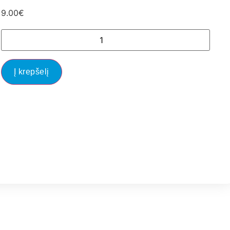
9.00
€
Į krepšelį