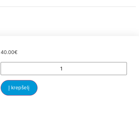
40.00
€
Į krepšelį