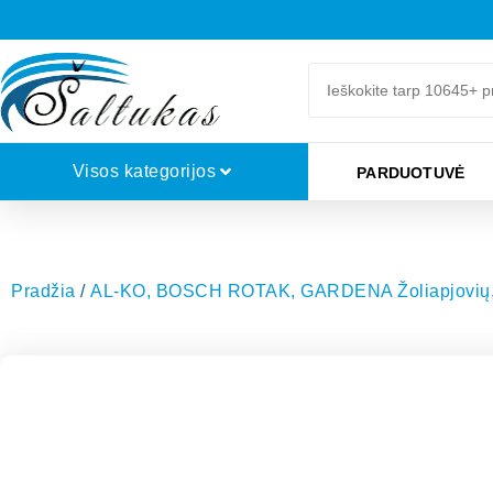
Visos kategorijos
PARDUOTUVĖ
Pradžia
/
AL-KO, BOSCH ROTAK, GARDENA Žoliapjovių, trime