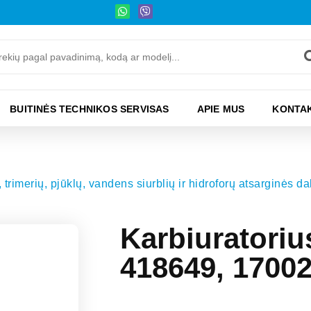
BUITINĖS TECHNIKOS SERVISAS
APIE MUS
KONTAK
rių, pjūklų, vandens siurblių ir hidroforų atsarginės da
Karbiuratoriu
418649, 1700