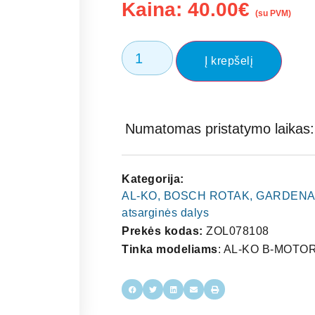
Kaina:
40.00
€
(su PVM)
Į krepšelį
Numatomas pristatymo laikas: 
Kategorija:
AL-KO, BOSCH ROTAK, GARDENA Žoliap
atsarginės dalys
Prekės kodas:
ZOL078108
Tinka modeliams
: AL-KO B-MOTO