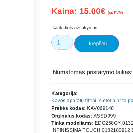
Kaina:
15.00
€
(su PVM)
Išankstinis užsakymas
Į krepšelį
Numatomas pristatymo laikas: 
Kategorija:
Kavos aparatų filtrai, sieteliai ir tal
Prekės kodas:
KAV069148
Orginalus kodas:
ASSD999
Tinka modeliams
: EDG268GY 0132
INFINISSIMA TOUCH 0132180912 E