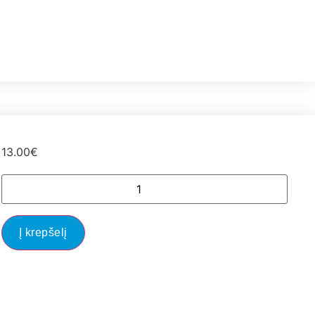
13.00
€
Į krepšelį