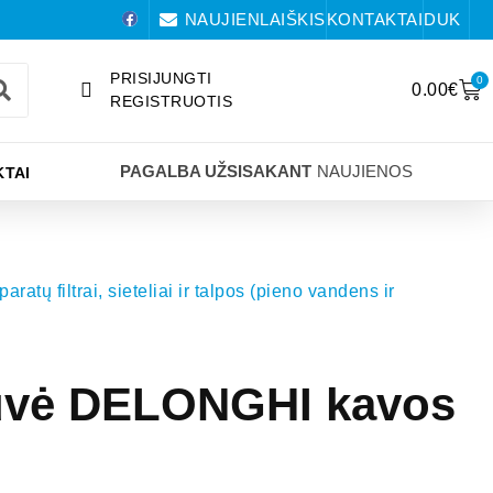
NAUJIENLAIŠKIS
KONTAKTAI
DUK
PRISIJUNGTI
0
0.00
€
REGISTRUOTIS
PAGALBA UŽSISAKANT
NAUJIENOS
TAI
aratų filtrai, sieteliai ir talpos (pieno vandens ir
tuvė DELONGHI kavos