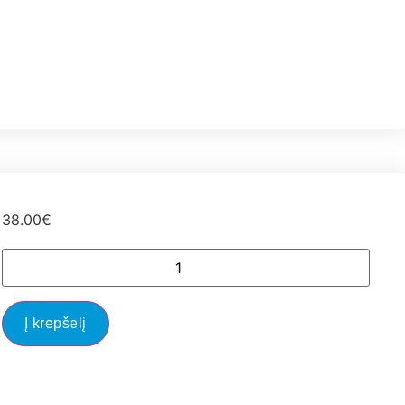
38.00
€
Į krepšelį