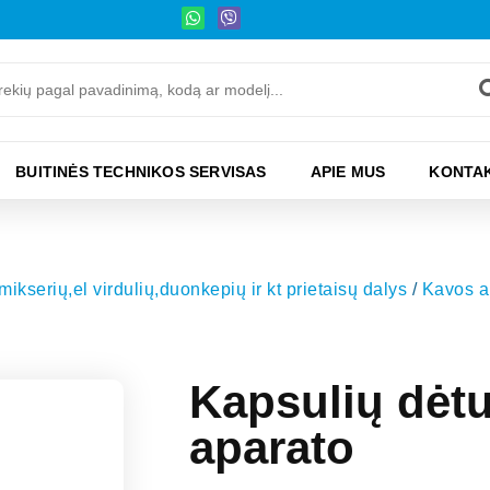
BUITINĖS TECHNIKOS SERVISAS
APIE MUS
KONTAK
kserių,el virdulių,duonkepių ir kt prietaisų dalys
/
Kavos ap
Kapsulių dė
aparato