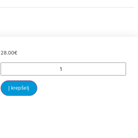
28.00
€
Į krepšelį