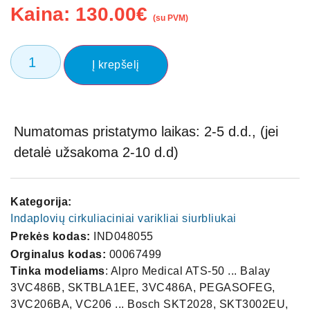
Kaina:
130.00
€
(su PVM)
Į krepšelį
Numatomas pristatymo laikas: 2-5 d.d., (jei
detalė užsakoma 2-10 d.d)
Kategorija:
Indaplovių cirkuliaciniai varikliai siurbliukai
Prekės kodas:
IND048055
Orginalus kodas:
00067499
Tinka modeliams
: Alpro Medical ATS-50 ... Balay
3VC486B, SKTBLA1EE, 3VC486A, PEGASOFEG,
3VC206BA, VC206 ... Bosch SKT2028, SKT3002EU,