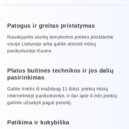
Patogus ir greitas pristatymas
Naudojantis siuntų tarnybomis prekes pristatome
visoje Lietuvoje arba galite atsiimti mūsų
parduotuvėje Kaune.
Platus buitinės technikos ir jos dalių
pasirinkimas
Galite rinktis iš maždaug 11 tūkst. prekių mūsų
internetinėje parduotuvėje, ir dar apie 4 mln prekių
galime užsakyti pagal poreikį.
Patikima ir kokybiška