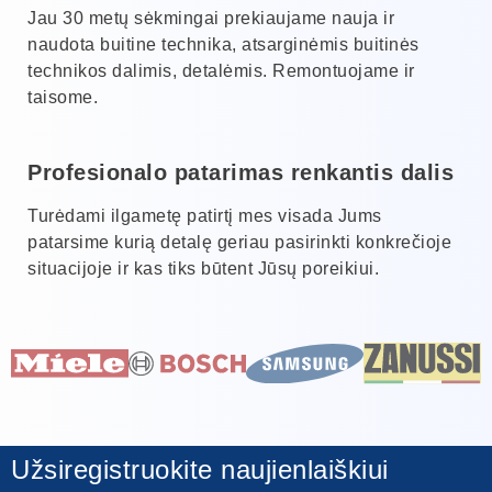
Jau 30 metų sėkmingai prekiaujame nauja ir
naudota buitine technika, atsarginėmis buitinės
technikos dalimis, detalėmis. Remontuojame ir
taisome.
Profesionalo patarimas renkantis dalis
Turėdami ilgametę patirtį mes visada Jums
patarsime kurią detalę geriau pasirinkti konkrečioje
situacijoje ir kas tiks būtent Jūsų poreikiui.
Užsiregistruokite naujienlaiškiui