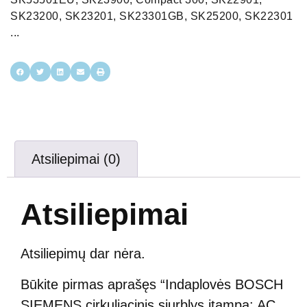
SK23200, SK23201, SK23301GB, SK25200, SK22301
...
Atsiliepimai (0)
Atsiliepimai
Atsiliepimų dar nėra.
Būkite pirmas aprašęs “Indaplovės BOSCH
SIEMENS cirkuliacinis siurblys įtampa: AC,