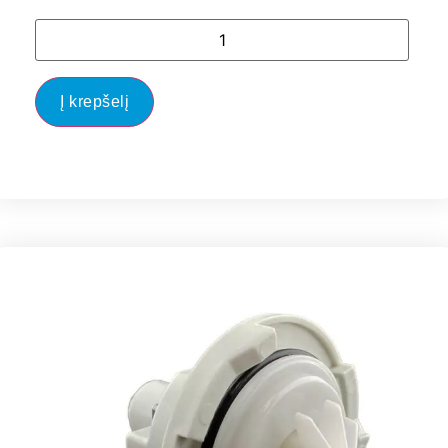
Į krepšelį