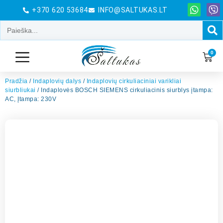
+370 620 53684
INFO@SALTUKAS.LT
0
Pradžia
/
Indaplovių dalys
/
Indaplovių cirkuliaciniai varikliai
siurbliukai
/ Indaplovės BOSCH SIEMENS cirkuliacinis siurblys įtampa:
AC, Įtampa: 230V