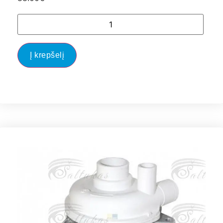
Į krepšelį