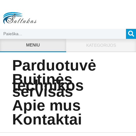
MENIU
KATEGORIJOS
Parduotuvė
Buitinės
technikos
servisas
Apie mus
Kontaktai