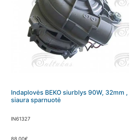
Indaplovės BEKO siurblys 90W, 32mm ,
siaura sparnuotė
IN61327
88.00
€