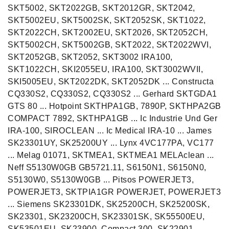
SKT5002, SKT2022GB, SKT2012GR, SKT2042,
SKT5002EU, SKT5002SK, SKT2052SK, SKT1022,
SKT2022CH, SKT2002EU, SKT2026, SKT2052CH,
SKT5002CH, SKT5002GB, SKT2022, SKT2022WVI,
SKT2052GB, SKT2052, SKT3002 IRA100,
SKT1022CH, SKI2055EU, IRA100, SKT3002WVII,
SKI5005EU, SKT2022DK, SKT2052DK ... Constructa
CQ330S2, CQ330S2, CQ330S2 ... Gerhard SKTGDA1
GTS 80 ... Hotpoint SKTHPA1GB, 7890P, SKTHPA2GB
COMPACT 7892, SKTHPA1GB ... Ic Industrie Und Ger
IRA-100, SIROCLEAN ... Ic Medical IRA-10 ... James
SK23301UY, SK25200UY ... Lynx 4VC177PA, VC177
... Melag 01071, SKTMEA1, SKTMEA1 MELAclean ...
Neff S5130W0GB GB5721.11, S6150N1, S6150N0,
S5130W0, S5130W0GB ... Pitsos POWERJET3,
POWERJET3, SKTPIA1GR POWERJET, POWERJET3
... Siemens SK23301DK, SK25200CH, SK25200SK,
SK23301, SK23200CH, SK23301SK, SK55500EU,
SK53501EU, SK23900, Compact 300, SK22901,