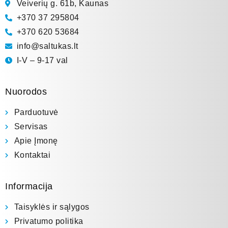
Veiverių g. 61b, Kaunas
+370 37 295804
+370 620 53684
info@saltukas.lt
I-V – 9-17 val
Nuorodos
Parduotuvė
Servisas
Apie Įmonę
Kontaktai
Informacija
Taisyklės ir sąlygos
Privatumo politika