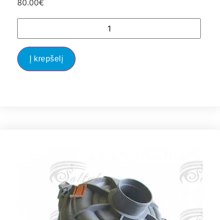
80.00
€
Į krepšelį