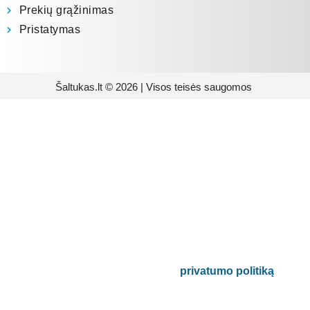
Prekių grąžinimas
Pristatymas
Šaltukas.lt © 2026 | Visos teisės saugomos
Prenumeruokite mūsų
naujienlaiškį
Būsite pirmieji informuoti apie naujausias
buitinės technikos tendencijas ir gausite
išskirtinių mūsų pasiūlymų.
Bus naudojamas pagal mūsų
privatumo politiką
.