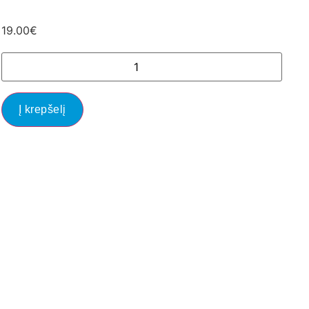
19.00
€
Į krepšelį