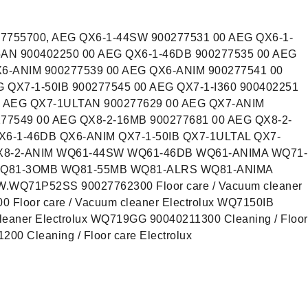
27755700, AEG QX6-1-44SW 900277531 00 AEG QX6-1-
5AN 900402250 00 AEG QX6-1-46DB 900277535 00 AEG
X6-ANIM 900277539 00 AEG QX6-ANIM 900277541 00
G QX7-1-50IB 900277545 00 AEG QX7-1-I360 900402251
0 AEG QX7-1ULTAN 900277629 00 AEG QX7-ANIM
77549 00 AEG QX8-2-16MB 900277681 00 AEG QX8-2-
X6-1-46DB QX6-ANIM QX7-1-50IB QX7-1ULTAL QX7-
X8-2-ANIM WQ61-44SW WQ61-46DB WQ61-ANIMA WQ71-
WQ81-3OMB WQ81-55MB WQ81-ALRS WQ81-ANIMA
Q71P52SS 90027762300 Floor care / Vacuum cleaner
 Floor care / Vacuum cleaner Electrolux WQ7150IB
leaner Electrolux WQ719GG 90040211300 Cleaning / Floor
00 Cleaning / Floor care Electrolux