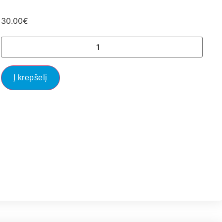
30.00
€
Į krepšelį