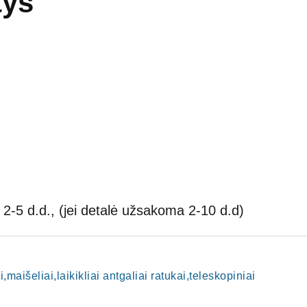
tys
2-5 d.d., (jei detalė užsakoma 2-10 d.d)
i,maišeliai,laikikliai antgaliai ratukai,teleskopiniai