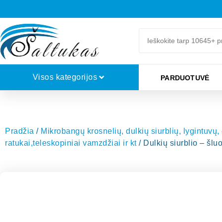
Visos kategorijos
PARDUOTUVĖ
Pradžia
/
Mikrobangų krosnelių, dulkių siurblių, lygintuvų,
ratukai,teleskopiniai vamzdžiai ir kt
/ Dulkių siurblio – š