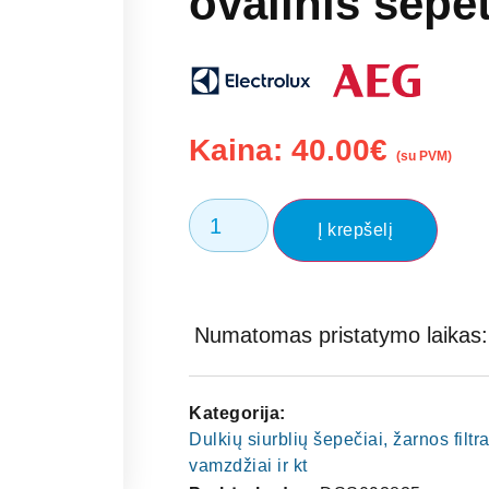
ovalinis šepe
Kaina:
40.00
€
(su PVM)
Į krepšelį
Numatomas pristatymo laikas: 
Kategorija:
Dulkių siurblių šepečiai, žarnos filtra
vamzdžiai ir kt