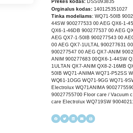
Prekės kodas:
DSS093835
Orginalus kodas:
140125351027
Tinka modeliams
: WQ71-50IB 900
44SW 900277533 00 AEG QX6-1-4
QX6-1-46DB 900277537 00 AEG Q
AEG QX7-1-50IB 900277543 00 AE
00 AEG QX7-1ULTAL 900277631 0
900277547 00 AEG QX7-ANIM 9002
ANIM 900277683 00QX6-1-44SW Q
1ULTAN QX7-ANIM QX8-2-16MB Q
50IB WQ71-ANIMA WQ71-P52SS 
WQ61-1OGG WQ71-9GG WQ71-9SW.W
Electrolux WQ71ANIMA 90027755900
90027755700 Floor care / Vacuum c
care Electrolux WQ719SW 900402112