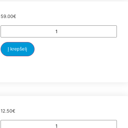
59.00
€
Į krepšelį
12.50
€