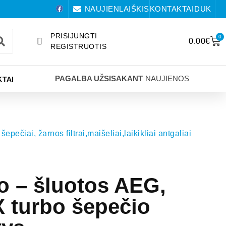
NAUJIENLAIŠKIS
KONTAKTAI
DUK
PRISIJUNGTI
0
0.00
€
REGISTRUOTIS
PAGALBA UŽSISAKANT
NAUJIENOS
TAI
šepečiai, žarnos filtrai,maišeliai,laikikliai antgaliai
io – šluotos AEG,
turbo šepečio