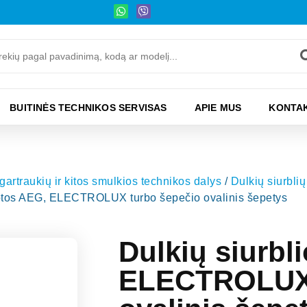
BUITINĖS TECHNIKOS SERVISAS
APIE MUS
KONTAK
 gartraukių ir kitos smulkios technikos dalys
/
Dulkių siurblių 
luotos AEG, ELECTROLUX turbo šepečio ovalinis šepetys
Dulkių siurbl
ELECTROLUX 