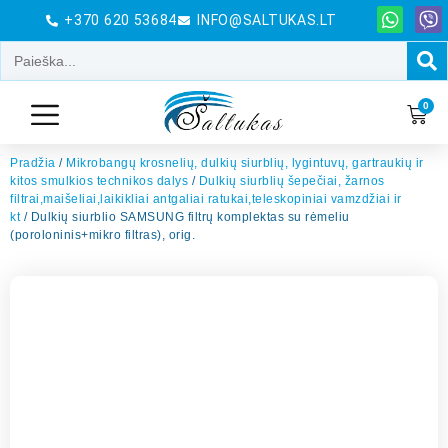
+370 620 53684
INFO@SALTUKAS.LT
0
Pradžia
/
Mikrobangų krosnelių, dulkių siurblių, lygintuvų, gartraukių ir
kitos smulkios technikos dalys
/
Dulkių siurblių šepečiai, žarnos
filtrai,maišeliai,laikikliai antgaliai ratukai,teleskopiniai vamzdžiai ir
kt
/ Dulkių siurblio SAMSUNG filtrų komplektas su rėmeliu
(poroloninis+mikro filtras), orig.