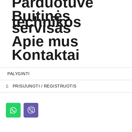
Parduotuvė
Buitinės
technikos
servisas
Apie mus
Kontaktai
PALYGINTI
PRISIJUNGTI / REGISTRUOTIS