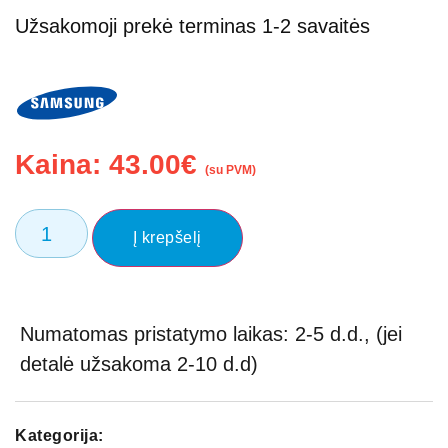
Užsakomoji prekė terminas 1-2 savaitės
Kaina:
43.00
€
(su PVM)
Į krepšelį
Numatomas pristatymo laikas: 2-5 d.d., (jei
detalė užsakoma 2-10 d.d)
Kategorija: