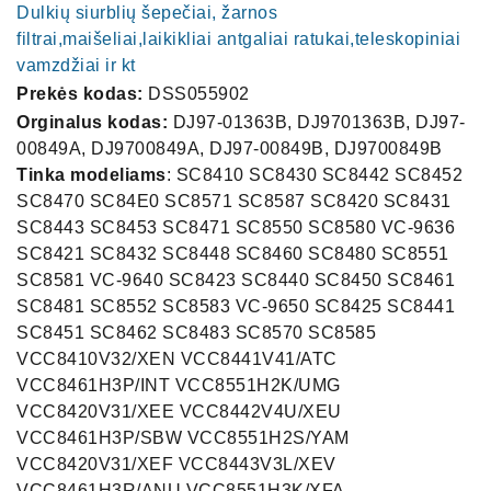
Dulkių siurblių šepečiai, žarnos
filtrai,maišeliai,laikikliai antgaliai ratukai,teleskopiniai
vamzdžiai ir kt
Prekės kodas:
DSS055902
Orginalus kodas:
DJ97-01363B, DJ9701363B, DJ97-
00849A, DJ9700849A, DJ97-00849B, DJ9700849B
Tinka modeliams
: SC8410 SC8430 SC8442 SC8452
SC8470 SC84E0 SC8571 SC8587 SC8420 SC8431
SC8443 SC8453 SC8471 SC8550 SC8580 VC-9636
SC8421 SC8432 SC8448 SC8460 SC8480 SC8551
SC8581 VC-9640 SC8423 SC8440 SC8450 SC8461
SC8481 SC8552 SC8583 VC-9650 SC8425 SC8441
SC8451 SC8462 SC8483 SC8570 SC8585
VCC8410V32/XEN VCC8441V41/ATC
VCC8461H3P/INT VCC8551H2K/UMG
VCC8420V31/XEE VCC8442V4U/XEU
VCC8461H3P/SBW VCC8551H2S/YAM
VCC8420V31/XEF VCC8443V3L/XEV
VCC8461H3R/ANU VCC8551H3K/XFA