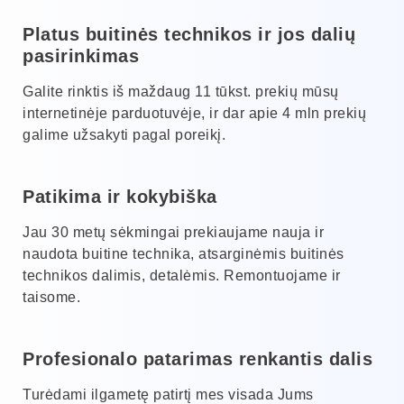
Platus buitinės technikos ir jos dalių
pasirinkimas
Galite rinktis iš maždaug 11 tūkst. prekių mūsų
internetinėje parduotuvėje, ir dar apie 4 mln prekių
galime užsakyti pagal poreikį.
Patikima ir kokybiška
Jau 30 metų sėkmingai prekiaujame nauja ir
naudota buitine technika, atsarginėmis buitinės
technikos dalimis, detalėmis. Remontuojame ir
taisome.
Profesionalo patarimas renkantis dalis
Turėdami ilgametę patirtį mes visada Jums