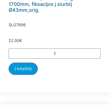
1700mm, fiksacijos į siurblį
Ø43mm,orig.
SLG7896
22.00
€
Į krepšelį