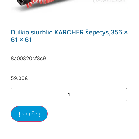
Dulkio siurblio KÄRCHER šepetys,356 x
61 x 61
8a00820cf8c9
59.00
€
Į krepšelį