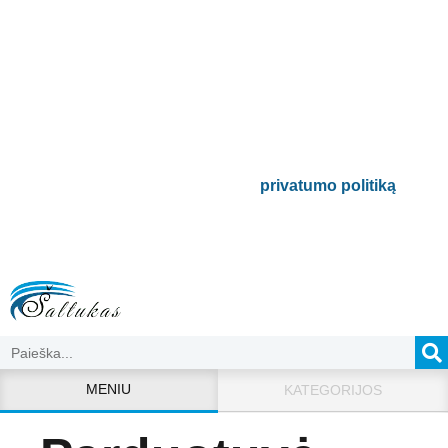
Prenumeruokite mūsų
naujienlaiškį
Būsite pirmieji informuoti apie naujausias
buitinės technikos tendencijas ir gausite
išskirtinių mūsų pasiūlymų.
Bus naudojamas pagal mūsų
privatumo politiką
.
MENIU
KATEGORIJOS