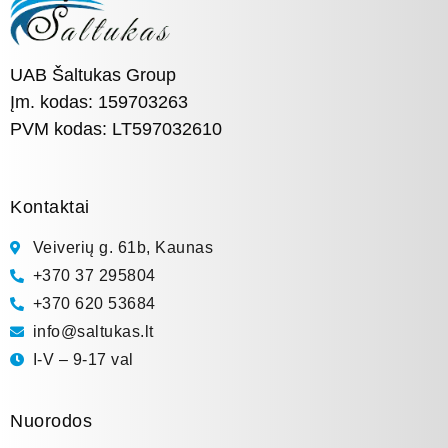
UAB Šaltukas Group
Įm. kodas: 159703263
PVM kodas: LT597032610
Kontaktai
Veiverių g. 61b, Kaunas
+370 37 295804
+370 620 53684
info@saltukas.lt
I-V – 9-17 val
Nuorodos