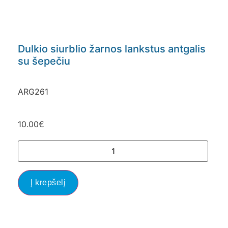
Dulkio siurblio žarnos lankstus antgalis
su šepečiu
ARG261
10.00
€
Į krepšelį