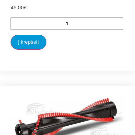
49.00
€
Į krepšelį