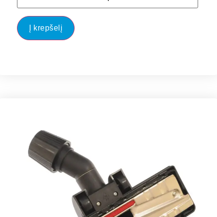
Į krepšelį