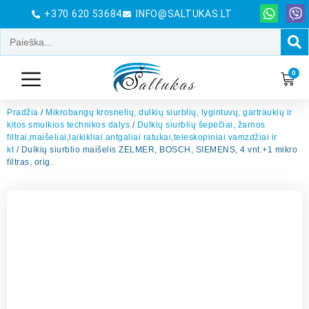
+370 620 53684
INFO@SALTUKAS.LT
0
Pradžia
/
Mikrobangų krosnelių, dulkių siurblių, lygintuvų, gartraukių ir
kitos smulkios technikos dalys
/
Dulkių siurblių šepečiai, žarnos
filtrai,maišeliai,laikikliai antgaliai ratukai,teleskopiniai vamzdžiai ir
kt
/ Dulkių siurblio maišelis ZELMER, BOSCH, SIEMENS, 4 vnt.+1 mikro
filtras, orig.