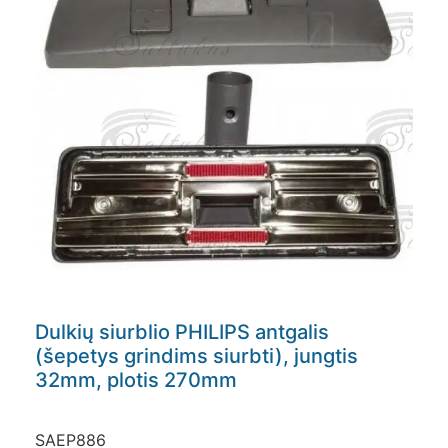
Dulkių siurblio PHILIPS antgalis
(šepetys grindims siurbti), jungtis
32mm, plotis 270mm
SAEP886