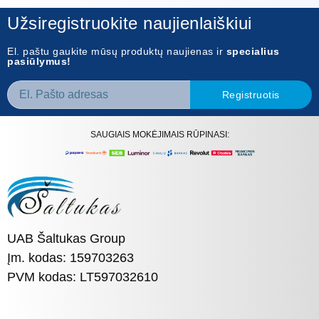
Užsiregistruokite naujienlaiškiui
El. paštu gaukite mūsų produktų naujienas ir
specialius
pasiūlymus!
Registruotis
SAUGIAIS MOKĖJIMAIS RŪPINASI:
UAB Šaltukas Group
Įm. kodas: 159703263
PVM kodas: LT597032610