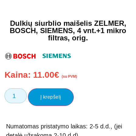
Dulkių siurblio maišelis ZELMER,
BOSCH, SIEMENS, 4 vnt.+1 mikro
filtras, orig.
Kaina:
11.00
€
(su PVM)
Į krepšelį
Numatomas pristatymo laikas: 2-5 d.d., (jei
detalė užsakoma 2-10 d.d)