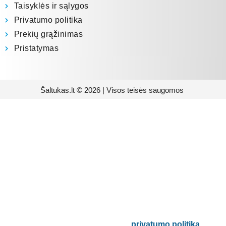
Taisyklės ir sąlygos
Privatumo politika
Prekių grąžinimas
Pristatymas
Šaltukas.lt © 2026 | Visos teisės saugomos
Prenumeruokite mūsų
naujienlaiškį
Būsite pirmieji informuoti apie naujausias
buitinės technikos tendencijas ir gausite
išskirtinių mūsų pasiūlymų.
Bus naudojamas pagal mūsų
privatumo politiką
.