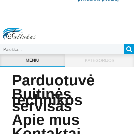
MENIU
KATEGORIJOS
Parduotuvė
Buitinės
technikos
servisas
Apie mus
Kontaktai