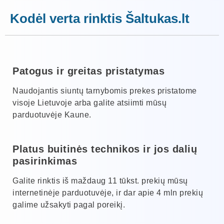
Kodėl verta rinktis Šaltukas.lt
Patogus ir greitas pristatymas
Naudojantis siuntų tarnybomis prekes pristatome
visoje Lietuvoje arba galite atsiimti mūsų
parduotuvėje Kaune.
Platus buitinės technikos ir jos dalių
pasirinkimas
Galite rinktis iš maždaug 11 tūkst. prekių mūsų
internetinėje parduotuvėje, ir dar apie 4 mln prekių
galime užsakyti pagal poreikį.