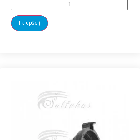
Į krepšelį