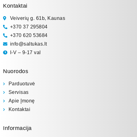
Kontaktai
Veiverių g. 61b, Kaunas
+370 37 295804
+370 620 53684
info@saltukas.lt
I-V – 9-17 val
Nuorodos
Parduotuvė
Servisas
Apie Įmonę
Kontaktai
Informacija