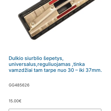
Dulkio siurblio šepetys,
universalus,reguliuojamas ,tinka
vamzdžiai tam tarpe nuo 30 – iki 37mm.
GG485626
15.00
€