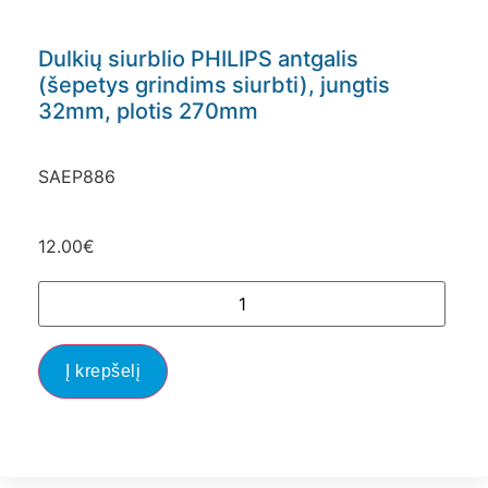
Dulkių siurblio PHILIPS antgalis
(šepetys grindims siurbti), jungtis
32mm, plotis 270mm
SAEP886
12.00
€
Į krepšelį