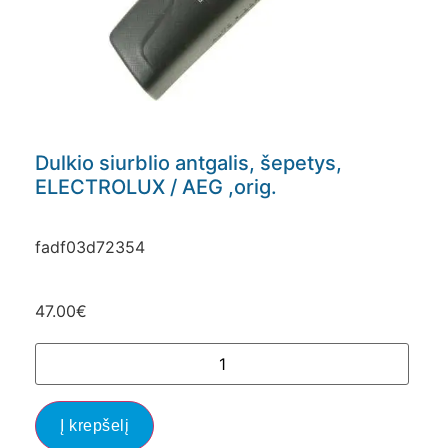
Dulkio siurblio antgalis, šepetys,
ELECTROLUX / AEG ,orig.
fadf03d72354
47.00
€
Į krepšelį