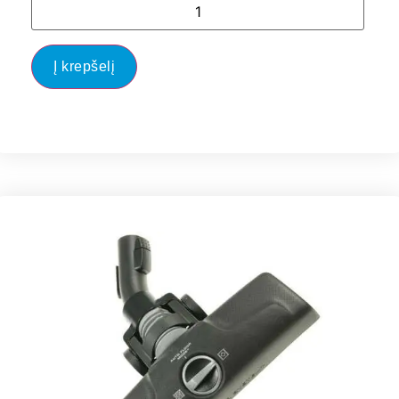
Į krepšelį