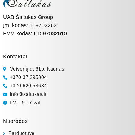
UAB Šaltukas Group
Įm. kodas: 159703263
PVM kodas: LT597032610
Kontaktai
Veiverių g. 61b, Kaunas
+370 37 295804
+370 620 53684
info@saltukas.lt
I-V – 9-17 val
Nuorodos
Parduotuvė