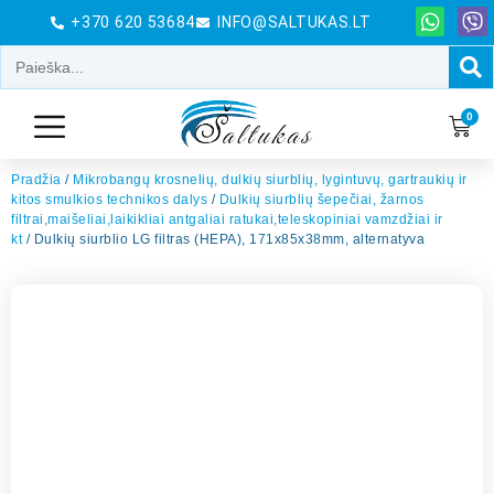
+370 620 53684
INFO@SALTUKAS.LT
0
Pradžia
/
Mikrobangų krosnelių, dulkių siurblių, lygintuvų, gartraukių ir
kitos smulkios technikos dalys
/
Dulkių siurblių šepečiai, žarnos
filtrai,maišeliai,laikikliai antgaliai ratukai,teleskopiniai vamzdžiai ir
kt
/ Dulkių siurblio LG filtras (HEPA), 171x85x38mm, alternatyva