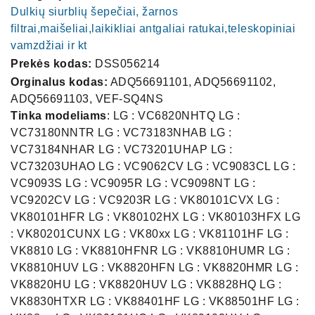
Dulkių siurblių šepečiai, žarnos
filtrai,maišeliai,laikikliai antgaliai ratukai,teleskopiniai
vamzdžiai ir kt
Prekės kodas:
DSS056214
Orginalus kodas:
ADQ56691101, ADQ56691102,
ADQ56691103, VEF-SQ4NS
Tinka modeliams
: LG : VC6820NHTQ LG :
VC73180NNTR LG : VC73183NHAB LG :
VC73184NHAR LG : VC73201UHAP LG :
VC73203UHAO LG : VC9062CV LG : VC9083CL LG :
VC9093S LG : VC9095R LG : VC9098NT LG :
VC9202CV LG : VC9203R LG : VK80101CVX LG :
VK80101HFR LG : VK80102HX LG : VK80103HFX LG
: VK80201CUNX LG : VK80xx LG : VK81101HF LG :
VK8810 LG : VK8810HFNR LG : VK8810HUMR LG :
VK8810HUV LG : VK8820HFN LG : VK8820HMR LG :
VK8820HU LG : VK8820HUV LG : VK8828HQ LG :
VK8830HTXR LG : VK88401HF LG : VK88501HF LG :