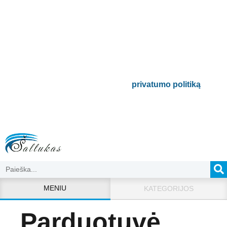
naujienlaiškį
Būsite pirmieji informuoti apie naujausias
buitinės technikos tendencijas ir gausite
išskirtinių mūsų pasiūlymų.
Bus naudojamas pagal mūsų
privatumo politiką
.
MENIU
KATEGORIJOS
Parduotuvė