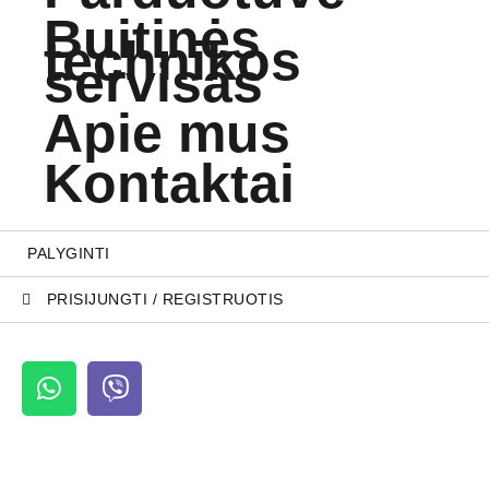
Buitinės
technikos
servisas
Apie mus
Kontaktai
PALYGINTI
PRISIJUNGTI / REGISTRUOTIS