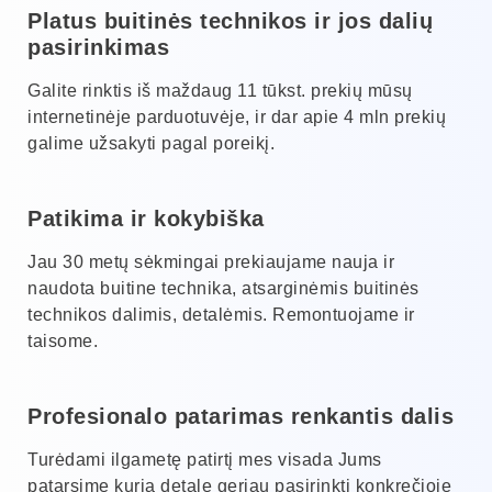
Platus buitinės technikos ir jos dalių
pasirinkimas
Galite rinktis iš maždaug 11 tūkst. prekių mūsų
internetinėje parduotuvėje, ir dar apie 4 mln prekių
galime užsakyti pagal poreikį.
Patikima ir kokybiška
Jau 30 metų sėkmingai prekiaujame nauja ir
naudota buitine technika, atsarginėmis buitinės
technikos dalimis, detalėmis. Remontuojame ir
taisome.
Profesionalo patarimas renkantis dalis
Turėdami ilgametę patirtį mes visada Jums
patarsime kurią detalę geriau pasirinkti konkrečioje