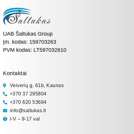
UAB Šaltukas Group
Įm. kodas: 159703263
PVM kodas: LT597032610
Kontaktai
Veiverių g. 61b, Kaunas
+370 37 295804
+370 620 53684
info@saltukas.lt
I-V – 9-17 val