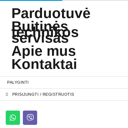
Parduotuvė
Buitinės
technikos
servisas
Apie mus
Kontaktai
PALYGINTI
PRISIJUNGTI / REGISTRUOTIS