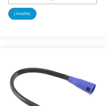
Į krepšelį