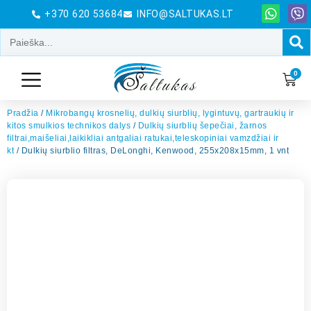
+370 620 53684
INFO@SALTUKAS.LT
0
Pradžia
/
Mikrobangų krosnelių, dulkių siurblių, lygintuvų, gartraukių ir
kitos smulkios technikos dalys
/
Dulkių siurblių šepečiai, žarnos
filtrai,maišeliai,laikikliai antgaliai ratukai,teleskopiniai vamzdžiai ir
kt
/ Dulkių siurblio filtras, DeLonghi, Kenwood, 255x208x15mm, 1 vnt