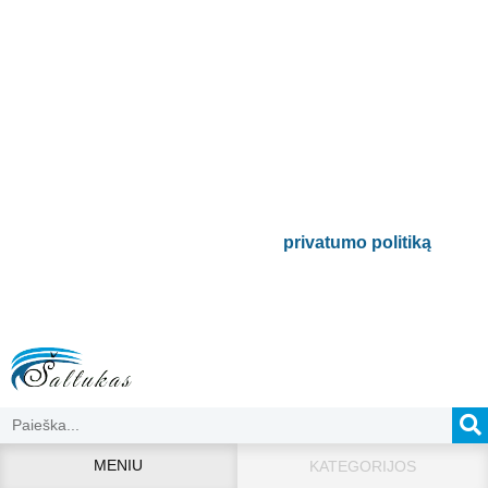
Prenumeruokite mūsų
naujienlaiškį
Būsite pirmieji informuoti apie naujausias
buitinės technikos tendencijas ir gausite
išskirtinių mūsų pasiūlymų.
Bus naudojamas pagal mūsų
privatumo politiką
.
MENIU
KATEGORIJOS