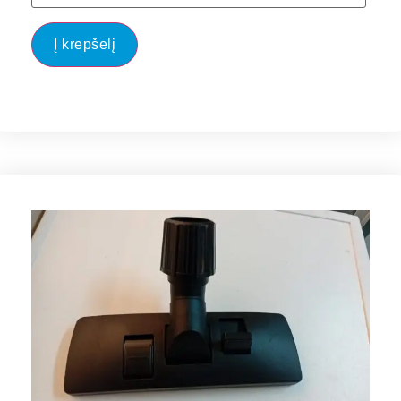
Į krepšelį