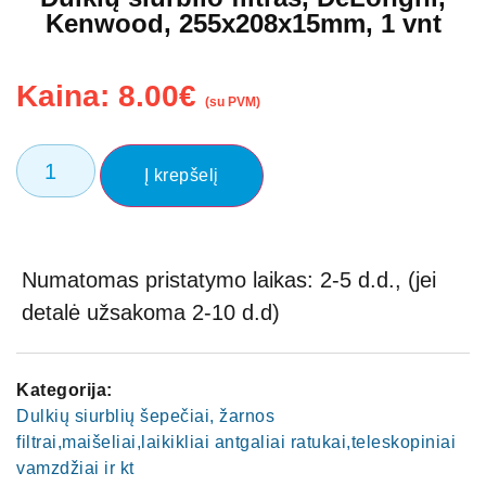
Kenwood, 255x208x15mm, 1 vnt
Kaina:
8.00
€
(su PVM)
Į krepšelį
Numatomas pristatymo laikas: 2-5 d.d., (jei
detalė užsakoma 2-10 d.d)
Kategorija:
Dulkių siurblių šepečiai, žarnos
filtrai,maišeliai,laikikliai antgaliai ratukai,teleskopiniai
vamzdžiai ir kt