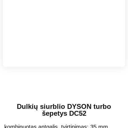
Dulkių siurblio DYSON turbo
šepetys DC52
kombinuotas antgalis, tvirtinimas: 35 mm,