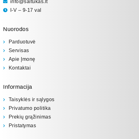
info@saltukas.lt
I-V – 9-17 val
Nuorodos
Parduotuvė
Servisas
Apie Įmonę
Kontaktai
Informacija
Taisyklės ir sąlygos
Privatumo politika
Prekių grąžinimas
Pristatymas