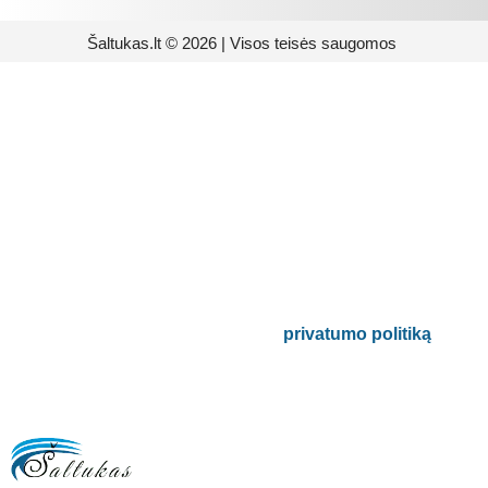
Šaltukas.lt © 2026 | Visos teisės saugomos
Prenumeruokite mūsų
naujienlaiškį
Būsite pirmieji informuoti apie naujausias
buitinės technikos tendencijas ir gausite
išskirtinių mūsų pasiūlymų.
Bus naudojamas pagal mūsų
privatumo politiką
.