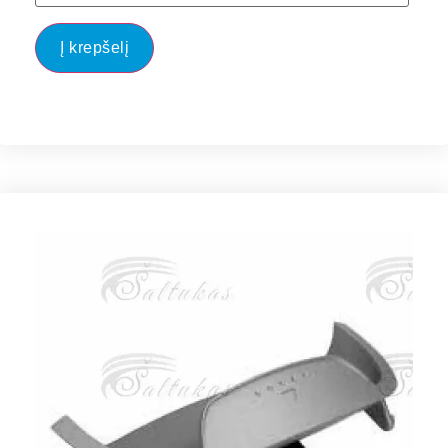
Į krepšelį