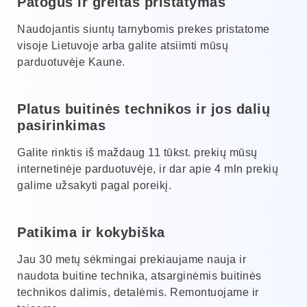
Patogus ir greitas pristatymas
Naudojantis siuntų tarnybomis prekes pristatome
visoje Lietuvoje arba galite atsiimti mūsų
parduotuvėje Kaune.
Platus buitinės technikos ir jos dalių
pasirinkimas
Galite rinktis iš maždaug 11 tūkst. prekių mūsų
internetinėje parduotuvėje, ir dar apie 4 mln prekių
galime užsakyti pagal poreikį.
Patikima ir kokybiška
Jau 30 metų sėkmingai prekiaujame nauja ir
naudota buitine technika, atsarginėmis buitinės
technikos dalimis, detalėmis. Remontuojame ir