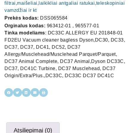
filtrai,maišeliai,laikikliai antgaliai ratukai,teleskopiniai
vamzdžiai ir kt
Prekės kodas:
DSS065584
Orginalus kodas:
963412-01 , 965577-01
Tinka modeliams
: DC33C ALLERGY EU 201848-01
FD2EU Vacuum cleaner bagless Dyson,DC30, DC33,
DC37, DC37, DC41, DC52, DC37
Allergy/Musclehead/Musclehead Parquet/Parquet,
DC37 Animal Complete, DC37 Animal,Dyson DC33С,
DC37, DC41С Turbine, DC37 Musclehead, DC37
Origin/Extra/Plus.,DC33С, DC33С DC37 DC41С
Atsiliepimai (0)