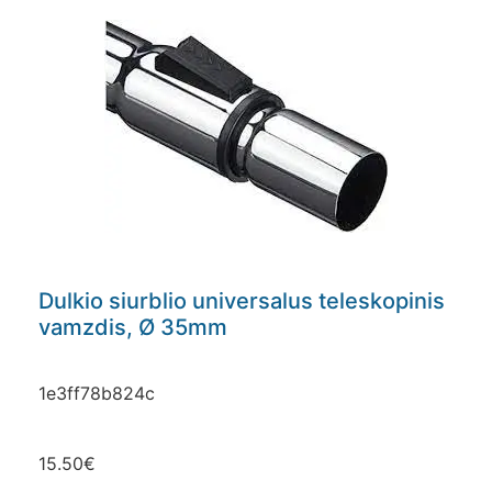
Dulkio siurblio universalus teleskopinis
vamzdis, Ø 35mm
1e3ff78b824c
15.50
€