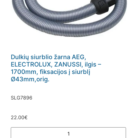
Dulkių siurblio žarna AEG,
ELECTROLUX, ZANUSSI, ilgis –
1700mm, fiksacijos į siurblį
Ø43mm,orig.
SLG7896
22.00
€