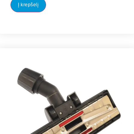
Į krepšelį