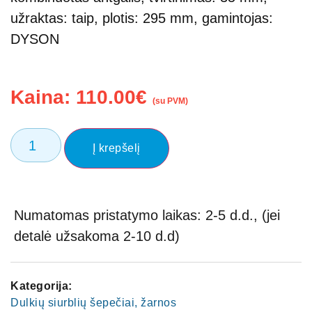
užraktas: taip, plotis: 295 mm, gamintojas:
DYSON
Kaina:
110.00
€
(su PVM)
Į krepšelį
Numatomas pristatymo laikas: 2-5 d.d., (jei
detalė užsakoma 2-10 d.d)
Kategorija:
Dulkių siurblių šepečiai, žarnos