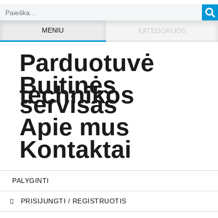
MENIU
KATEGORIJOS
Parduotuvė
Buitinės
technikos
servisas
Apie mus
Kontaktai
PALYGINTI
PRISIJUNGTI / REGISTRUOTIS