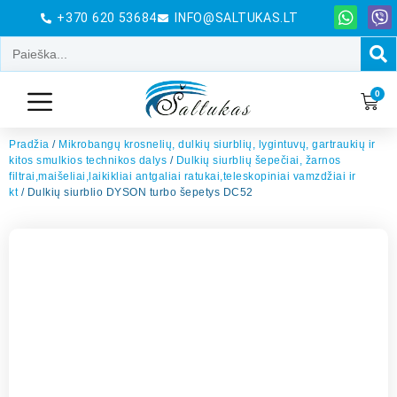
+370 620 53684
INFO@SALTUKAS.LT
0
Pradžia
/
Mikrobangų krosnelių, dulkių siurblių, lygintuvų, gartraukių ir
kitos smulkios technikos dalys
/
Dulkių siurblių šepečiai, žarnos
filtrai,maišeliai,laikikliai antgaliai ratukai,teleskopiniai vamzdžiai ir
kt
/ Dulkių siurblio DYSON turbo šepetys DC52