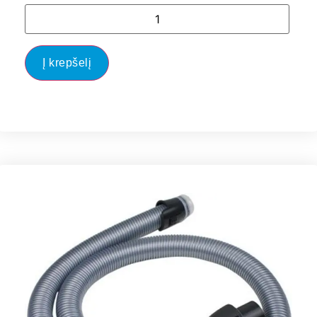
Į krepšelį