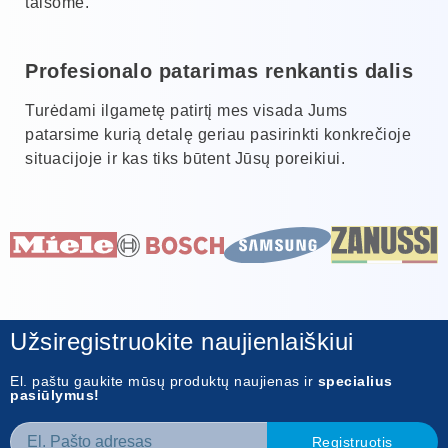
taisome.
Profesionalo patarimas renkantis dalis
Turėdami ilgametę patirtį mes visada Jums
patarsime kurią detalę geriau pasirinkti konkrečioje
situacijoje ir kas tiks būtent Jūsų poreikiui.
Užsiregistruokite naujienlaiškiui
El. paštu gaukite mūsų produktų naujienas ir
specialius
pasiūlymus!
Registruotis